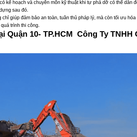
n vị phá dỡ nhà cũ, gia chủ có thể tiết kiệm đáng kể thời gian v
ập kế hoạch chi tiết, mà còn triển khai và nghiệm thu công việc
có kế hoạch và chuyên môn kỹ thuật khi tự phá dỡ có thể dẫn đ
 dựng sau đó.
 chỉ giúp đảm bảo an toàn, tuân thủ pháp lý, mà còn tối ưu hóa 
quá trình thi công.
Tại Quận 10- TP.HCM Công Ty TNHH