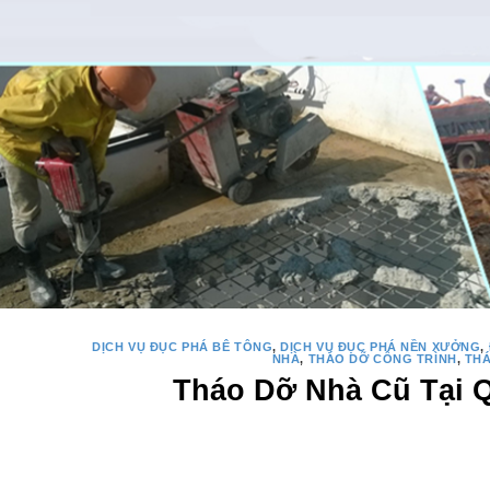
DỊCH VỤ ĐỤC PHÁ BÊ TÔNG
,
DỊCH VỤ ĐỤC PHÁ NỀN XƯỞNG
,
NHÀ
,
THÁO DỠ CÔNG TRÌNH
,
TH
Tháo Dỡ Nhà Cũ Tại 