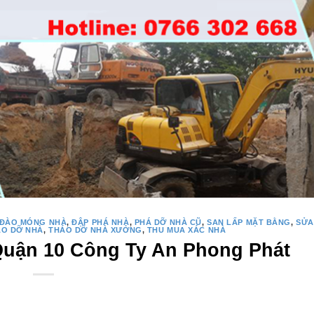
ĐÀO MÓNG NHÀ
,
ĐẬP PHÁ NHÀ
,
PHÁ DỠ NHÀ CŨ
,
SAN LẤP MẶT BẰNG
,
SỬA
ÁO DỠ NHÀ
,
THÁO DỠ NHÀ XƯỞNG
,
THU MUA XÁC NHÀ
Quận 10 Công Ty An Phong Phát