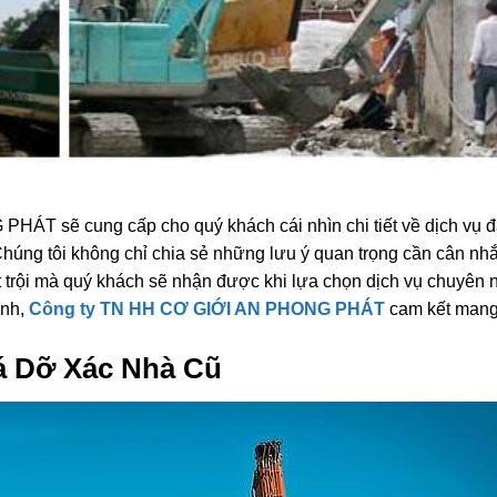
HÁT sẽ cung cấp cho quý khách cái nhìn chi tiết về dịch vụ 
Chúng tôi không chỉ chia sẻ những lưu ý quan trọng cần cân nhắ
t trội mà quý khách sẽ nhận được khi lựa chọn dịch vụ chuyên 
ành,
Công ty TN HH CƠ GIỚI AN PHONG PHÁT
cam kết mang
á Dỡ Xác Nhà Cũ