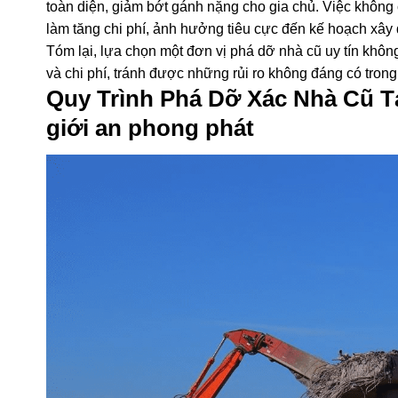
Tiết kiệm thời gian và chi phí:
Với sự hỗ trợ của các đơ
Những đơn vị này không chỉ giúp khảo sát tình hình và l
toàn diện, giảm bớt gánh nặng cho gia chủ. Việc không 
làm tăng chi phí, ảnh hưởng tiêu cực đến kế hoạch xây
Tóm lại, lựa chọn một đơn vị phá dỡ nhà cũ uy tín không
và chi phí, tránh được những rủi ro không đáng có trong 
Quy Trình Phá Dỡ Xác Nhà Cũ 
giới an phong phát