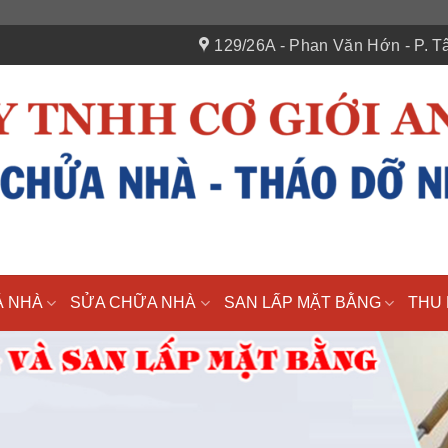
129/26A - Phan Văn Hớn - P. Tâ
Á NHÀ
SỬA CHỮA NHÀ
SAN LẤP MẶT BẰNG
THU 