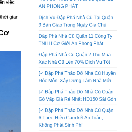
à chi phí.
Đập Phá Nhà Quận 12 Thi Công
 một cách
Trọn Gói Tháo Dỡ Nhà Cũ Quận 12
ến việc
AN PHONG PHÁT
thời gian
Dịch Vụ Đập Phá Nhà Cũ Tại Quận
9 Bàn Giao Trong Ngày Gia Chủ
 Cơ
Đập Phá Nhà Cũ Quận 11 Công Ty
TNHH Cơ Giới An Phong Phát
Đập Phá Nhà Cũ Quận 2 Thu Mua
Xác Nhà Cũ Lên 70% Dịch Vụ Tốt
[✓ Đập Phá Tháo Dỡ Nhà Cũ Huyện
Hóc Môn, Xây Dựng Làm Nhà Mới
[✓ Đập Phá Tháo Dỡ Nhà Cũ Quận
Gò Vấp Giá Rẻ Nhất HD150 Sài Gòn
[✓ Đập Phá Tháo Dỡ Nhà Cũ Quận