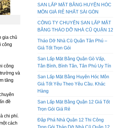
QUẬN 9 GIÁ RẺ NHẤT SÀI GÒN AN
PHONG PHÁT
SAN LẤP MẶT BẰNG HUYỆN HÓC
MÔN GIÁ RẺ NHẤT SÀI GÒN
CÔNG TY CHUYÊN SAN LẤP MẶT
BẰNG THÁO DỠ NHÀ CŨ QUẬN 12
n gia chủ
Tháo Dỡ Nhà Cũ Quận Tân Phú –
i công
Giá Tốt Trọn Gói
San Lấp Mặt Bằng Quận Gò Vấp,
Tân Bình, Bình Tân, Tân Phú Uy Tín
hi công
 trường và
San Lấp Mặt Bằng Huyện Hóc Môn
àm tăng
Giá Tốt Yêu Theo Yêu Cầu. Khác
Hàng
 chuyên
vấn đề
San Lấp Mặt Bằng Quận 12 Giá Tốt
Trọn Gói Giá Rẻ