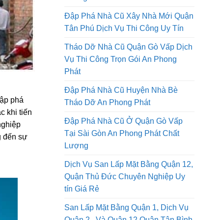
Tháo Dỡ Nhà Cũ Tại Thành Phố Hồ
Chí Minh Thi Công Trọn Gói An
Phong Phát
Đập Phá Nhà Cũ Xây Nhà Mới Quận
Tân Phú Dịch Vụ Thi Công Uy Tín
Tháo Dỡ Nhà Cũ Quận Gò Vấp Dịch
Vụ Thi Công Trọn Gói An Phong
Phát
Đập Phá Nhà Cũ Huyện Nhà Bè
đập phá
Tháo Dỡ An Phong Phát
c khi tiến
Đập Phá Nhà Cũ Ở Quận Gò Vấp
nghiệp
Tại Sài Gòn An Phong Phát Chất
 đến sự
Lượng
Dịch Vụ San Lấp Mặt Bằng Quận 12,
Quận Thủ Đức Chuyên Nghiệp Uy
tín Giá Rẻ