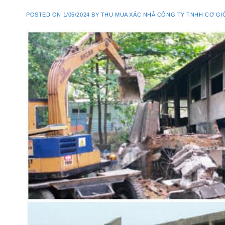
POSTED ON
1/05/2024
BY
THU MUA XÁC NHÀ CÔNG TY TNHH CƠ GI