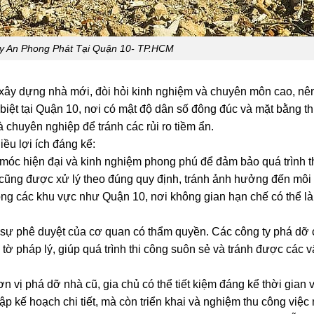
y An Phong Phát Tại Quận 10- TP.HCM
xây dựng nhà mới, đòi hỏi kinh nghiệm và chuyên môn cao, nê
 biệt tại Quận 10, nơi có mật độ dân số đông đúc và mặt bằng th
à chuyên nghiệp để tránh các rủi ro tiềm ẩn.
ều lợi ích đáng kể:
óc hiện đại và kinh nghiệm phong phú để đảm bảo quá trình t
dỡ cũng được xử lý theo đúng quy định, tránh ảnh hưởng đến môi
ong các khu vực như Quận 10, nơi không gian hạn chế có thể l
 sự phê duyệt của cơ quan có thẩm quyền. Các công ty phá dỡ
 tờ pháp lý, giúp quá trình thi công suôn sẻ và tránh được các 