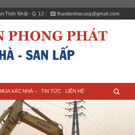
n Thới Nhất - Q. 12
thaodonhacusg@gmail.com
MUA XÁC NHÀ
TIN TỨC
LIÊN HỆ