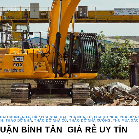
ĐÀO MÓNG NHÀ
,
ĐẬP PHÁ NHÀ
,
ĐẬP PHÁ NHÀ CŨ
,
PHÁ DỠ NHÀ
,
PHÁ DỠ N
NH
,
THÁO DỠ NHÀ
,
THÁO DỠ NHÀ CŨ
,
THÁO DỠ NHÀ XƯỞNG
,
THU MUA XÁC
UẬN BÌNH TÂN GIÁ RẺ UY TÍN