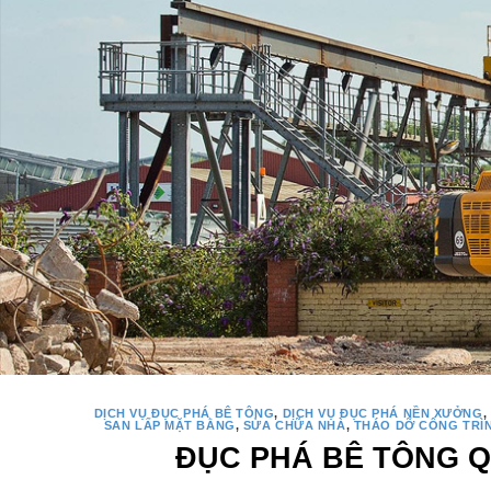
DỊCH VỤ ĐỤC PHÁ BÊ TÔNG
,
DỊCH VỤ ĐỤC PHÁ NỀN XƯỞNG
,
SAN LẤP MẶT BẰNG
,
SỬA CHỮA NHÀ
,
THÁO DỠ CÔNG TRÌ
ĐỤC PHÁ BÊ TÔNG Q