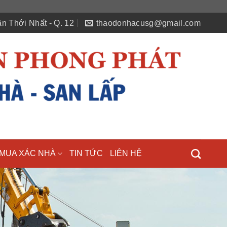
n Thới Nhất - Q. 12
thaodonhacusg@gmail.com
MUA XÁC NHÀ
TIN TỨC
LIÊN HỆ