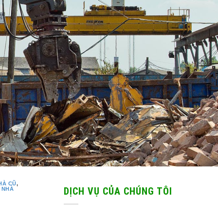
HÀ CŨ
,
DỊCH VỤ CỦA CHÚNG TÔI
 NHÀ