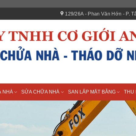
129/26A - Phan Văn Hớn - P. Tâ
Á NHÀ
SỬA CHỮA NHÀ
SAN LẤP MẶT BẰNG
THU 