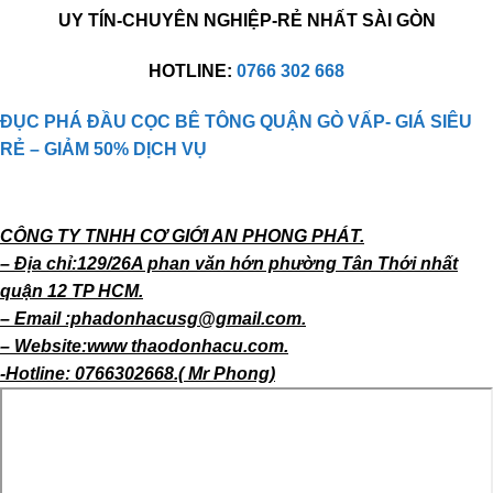
UY TÍN-CHUYÊN NGHIỆP-RẺ NHẤT SÀI GÒN
HOTLINE:
0766 302 668
ĐỤC PHÁ ĐẦU CỌC BÊ TÔNG QUẬN GÒ VẤP- GIÁ SIÊU
RẺ – GIẢM 50% DỊCH VỤ
CÔNG TY TNHH CƠ GIỚI AN PHONG PHÁT.
– Địa chỉ:129/26A phan văn hớn phường Tân Thới nhất
quận 12 TP HCM.
– Email :phadonhacusg@gmail.com.
– Website:www thaodonhacu.com.
-Hotline: 0766302668.( Mr Phong)