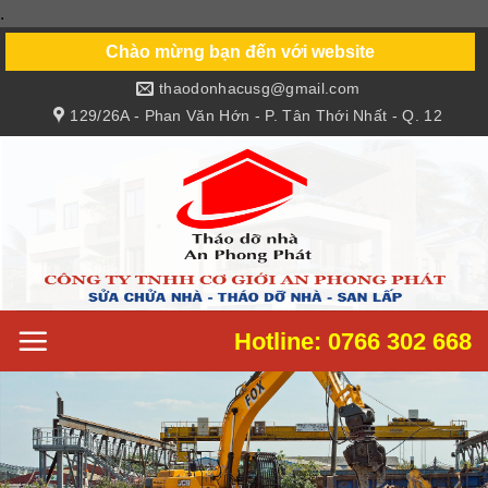
.
Skip
to
Chào mừng bạn đến với website
content
thaodonhacusg@gmail.com
129/26A - Phan Văn Hớn - P. Tân Thới Nhất - Q. 12
Hotline: 0766 302 668