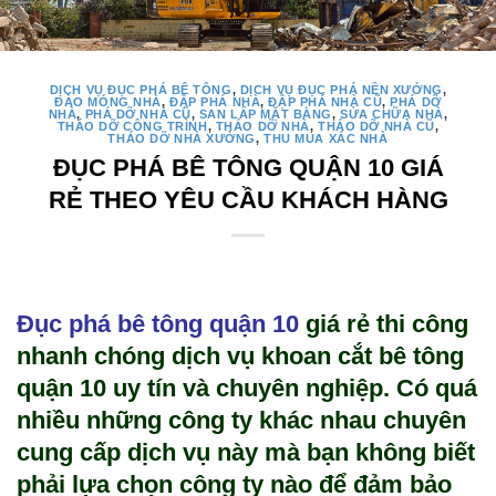
DỊCH VỤ ĐỤC PHÁ BÊ TÔNG
,
DỊCH VỤ ĐỤC PHÁ NỀN XƯỞNG
,
ĐÀO MÓNG NHÀ
,
ĐẬP PHÁ NHÀ
,
ĐẬP PHÁ NHÀ CŨ
,
PHÁ DỠ
NHÀ
,
PHÁ DỠ NHÀ CŨ
,
SAN LẤP MẶT BẰNG
,
SỬA CHỮA NHÀ
,
THÁO DỠ CÔNG TRÌNH
,
THÁO DỠ NHÀ
,
THÁO DỠ NHÀ CŨ
,
THÁO DỠ NHÀ XƯỞNG
,
THU MUA XÁC NHÀ
ĐỤC PHÁ BÊ TÔNG QUẬN 10 GIÁ
RẺ THEO YÊU CẦU KHÁCH HÀNG
Đục phá bê tông quận 10
giá rẻ thi công
nhanh chóng dịch vụ
khoan cắt bê tông
quận 10
uy tín và chuyên nghiệp. Có quá
nhiều những công ty khác nhau chuyên
cung cấp dịch vụ này mà bạn không biết
phải lựa chọn công ty nào để đảm bảo