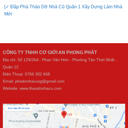
[✓ Đập Phá Tháo Dỡ Nhà Cũ Quận 1 Xây Dựng Làm Nhà
Mới
CÔNG TY TNHH CƠ GIỚI AN PHONG PHÁT
Địa chỉ: Số 129/26A - Phan Văn Hớn - Phường Tân Thới Nhất -
Quận 12
Điện Thoại:
0766 302 668
Email: phadonhacusg@gmail.com
Website:
www.thaodonhacu.com