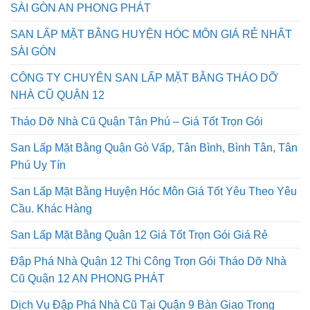
SÀI GÒN AN PHONG PHÁT
SAN LẤP MẶT BẰNG HUYỆN HÓC MÔN GIÁ RẺ NHẤT
SÀI GÒN
CÔNG TY CHUYÊN SAN LẤP MẶT BẰNG THÁO DỠ
NHÀ CŨ QUẬN 12
Tháo Dỡ Nhà Cũ Quận Tân Phú – Giá Tốt Trọn Gói
San Lấp Mặt Bằng Quận Gò Vấp, Tân Bình, Bình Tân, Tân
Phú Uy Tín
San Lấp Mặt Bằng Huyện Hóc Môn Giá Tốt Yêu Theo Yêu
Cầu. Khác Hàng
San Lấp Mặt Bằng Quận 12 Giá Tốt Trọn Gói Giá Rẻ
Đập Phá Nhà Quận 12 Thi Công Trọn Gói Tháo Dỡ Nhà
Cũ Quận 12 AN PHONG PHÁT
Dịch Vụ Đập Phá Nhà Cũ Tại Quận 9 Bàn Giao Trong