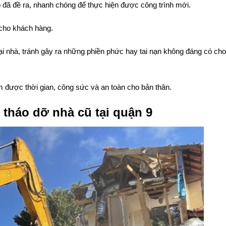
nghiệp, có kinh nghiệm trong việc tháo dỡ đảm bảo được tính an toà
hóng.
 đã đề ra, nhanh chóng để thực hiện được công trình mới.
 cho khách hàng.
tại nhà, tránh gây ra những phiền phức hay tai nạn không đáng có ch
ệm được thời gian, công sức và an toàn cho bản thân.
 tháo dỡ nhà cũ tại quận 9