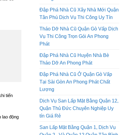
Tháo Dỡ Nhà Cũ Tại Thành Phố Hồ
Chí Minh Thi Công Trọn Gói An
hắc chắn,
Phong Phát
 tháo dỡ
Đập Phá Nhà Cũ Xây Nhà Mới Quận
Tân Phú Dịch Vụ Thi Công Uy Tín
Tháo Dỡ Nhà Cũ Quận Gò Vấp Dịch
Vụ Thi Công Trọn Gói An Phong
Phát
Đập Phá Nhà Cũ Huyện Nhà Bè
Tháo Dỡ An Phong Phát
Đập Phá Nhà Cũ Ở Quận Gò Vấp
Tại Sài Gòn An Phong Phát Chất
Lượng
hi tiến
Dịch Vụ San Lấp Mặt Bằng Quận 12,
Quận Thủ Đức Chuyên Nghiệp Uy
tín Giá Rẻ