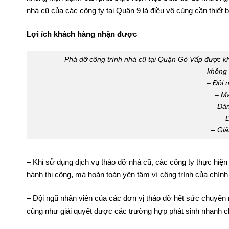
Khi bạn đang có một dự án mới cho mảnh đất của mình nhưn
không hiện đại… cần phải thực hiện việc tháo dỡ để nhường v
nhà cũ của các công ty tại Quận 9 là điều vô cùng cần thiết 
Lợi ích khách hàng nhận được
Phá dỡ công trình nhà cũ tại Quận Gò Vấp được k
– không 
– Đội 
– Má
– Đảm
– 
– Giả
– Khi sử dụng dịch vụ tháo dỡ nhà cũ, các công ty thực hiện 
hành thi công, mà hoàn toàn yên tâm vì công trình của chính