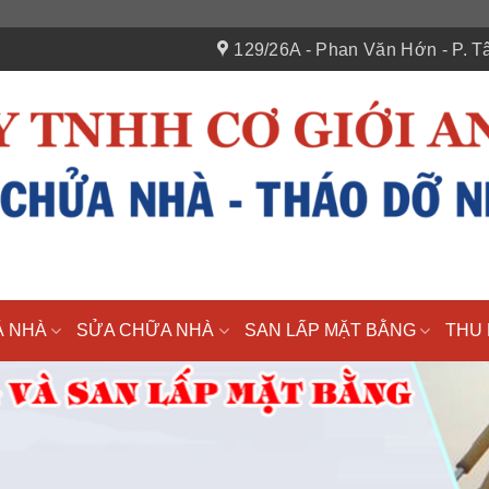
129/26A - Phan Văn Hớn - P. Tâ
Á NHÀ
SỬA CHỮA NHÀ
SAN LẤP MẶT BẰNG
THU 