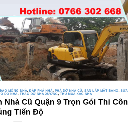
ĐÀO MÓNG NHÀ
,
ĐẬP PHÁ NHÀ
,
PHÁ DỠ NHÀ CŨ
,
SAN LẤP MẶT BẰNG
,
SỬA
ÁO DỠ NHÀ
,
THÁO DỠ NHÀ XƯỞNG
,
THU MUA XÁC NHÀ
h Nhà Cũ Quận 9 Trọn Gói Thi Cô