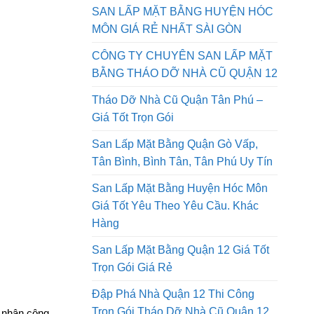
QUẬN 9 GIÁ RẺ NHẤT SÀI GÒN AN
PHONG PHÁT
SAN LẤP MẶT BẰNG HUYỆN HÓC
MÔN GIÁ RẺ NHẤT SÀI GÒN
CÔNG TY CHUYÊN SAN LẤP MẶT
BẰNG THÁO DỠ NHÀ CŨ QUẬN 12
Tháo Dỡ Nhà Cũ Quận Tân Phú –
Giá Tốt Trọn Gói
San Lấp Mặt Bằng Quận Gò Vấp,
Tân Bình, Bình Tân, Tân Phú Uy Tín
San Lấp Mặt Bằng Huyện Hóc Môn
Giá Tốt Yêu Theo Yêu Cầu. Khác
Hàng
San Lấp Mặt Bằng Quận 12 Giá Tốt
Trọn Gói Giá Rẻ