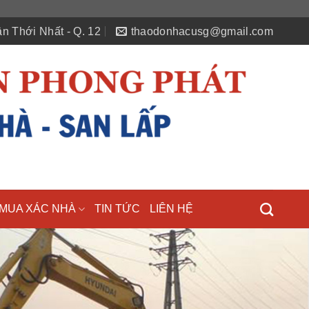
n Thới Nhất - Q. 12
thaodonhacusg@gmail.com
MUA XÁC NHÀ
TIN TỨC
LIÊN HỆ