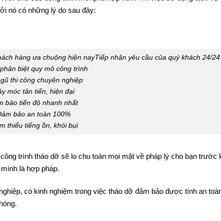
g lại vướng những ngôi nhà cũ không hợp phong thuỷ, không còn c
ị trí cho các công trình mới phù hợp hơn. Thì việc sử dụng dịch vụ
bởi nó có những lý do sau đây:
hách hàng ưa chuộng hiện nayTiếp nhận yêu cầu của quý khách 24/24
phân biệt quy mô công trình
ngũ thi công chuyên nghiệp
y móc tân tiến, hiện đại
 bảo tiến độ nhanh nhất
Đảm bảo an toàn 100%
m thiểu tiếng ồn, khói bụi
công trình tháo dỡ sẽ lo chu toàn mọi mặt về pháp lý cho bạn trước k
 mình là hợp pháp.