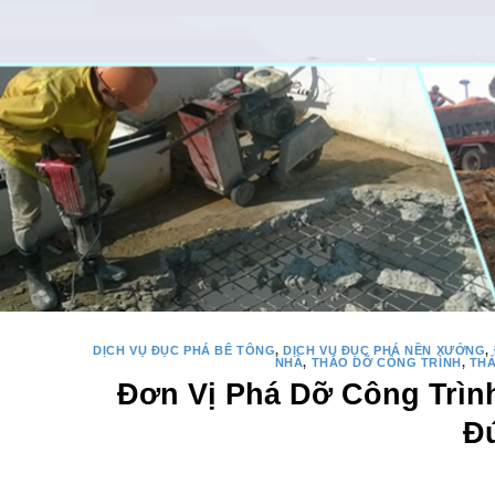
DỊCH VỤ ĐỤC PHÁ BÊ TÔNG
,
DỊCH VỤ ĐỤC PHÁ NỀN XƯỞNG
,
NHÀ
,
THÁO DỠ CÔNG TRÌNH
,
TH
Đơn Vị Phá Dỡ Công Trìn