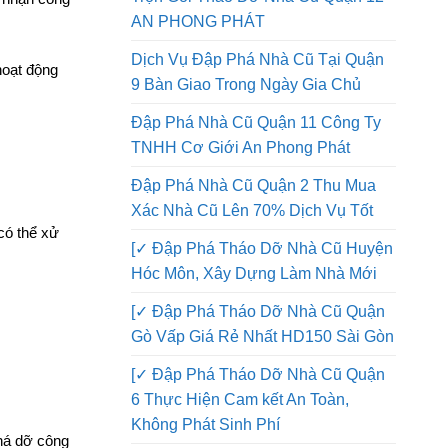
Đập Phá Nhà Quận 12 Thi Công
Trọn Gói Tháo Dỡ Nhà Cũ Quận 12
ể nhận công
AN PHONG PHÁT
Dịch Vụ Đập Phá Nhà Cũ Tại Quận
hoạt động
9 Bàn Giao Trong Ngày Gia Chủ
Đập Phá Nhà Cũ Quận 11 Công Ty
TNHH Cơ Giới An Phong Phát
Đập Phá Nhà Cũ Quận 2 Thu Mua
Xác Nhà Cũ Lên 70% Dịch Vụ Tốt
có thể xử
[✓ Đập Phá Tháo Dỡ Nhà Cũ Huyện
Hóc Môn, Xây Dựng Làm Nhà Mới
[✓ Đập Phá Tháo Dỡ Nhà Cũ Quận
Gò Vấp Giá Rẻ Nhất HD150 Sài Gòn
[✓ Đập Phá Tháo Dỡ Nhà Cũ Quận