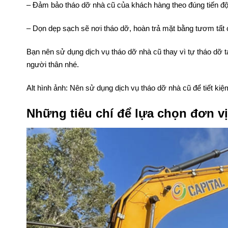
– Đội ngũ nhân viên của các đơn vị tháo dỡ hết sức chuyên 
cũng như giải quyết được các trường hợp phát sinh nhanh c
– Đảm bảo tháo dỡ nhà cũ của khách hàng theo đúng tiến độ
– Dọn dẹp sạch sẽ nơi tháo dỡ, hoàn trả mặt bằng tươm tất
Bạn nên sử dụng dịch vụ tháo dỡ nhà cũ thay vì tự tháo dỡ 
người thân nhé.
Alt hình ảnh: Nên sử dụng dịch vụ tháo dỡ nhà cũ để tiết ki
Những tiêu chí để lựa chọn đơn vị