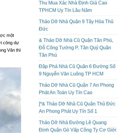
Tháo Dỡ Nhà Quận 8 Thi Công An
Toàn Lao Động Công Ty Uy Tín
Thu Mua Xác Nhà Định Giá Cao
TPHCM Uy Tín Lâu Năm
Tháo Dỡ Nhà Quận 9 Tây Hòa Thủ
Đức
ược một
& Tháo Dỡ Nhà Cũ Quận Tân Phú,
ởi công dự
Đỗ Công Tường P. Tân Quý Quận
ong Văn thì
Tân Phú
Đập Phá Nhà Cũ Quận 6 Đường Số
9 Nguyễn Văn Luông TP HCM
Tháo Dỡ Nhà Cũ Quận 7 An Phong
Phát An Toàn Uy Tín Cao
[*& Tháo Dỡ Nhà Cũ Quận Thủ Đức
An Phong Phát Uy Tín Số 1