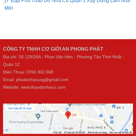
Mới
CÔNG TY TNHH CƠ GIỚI AN PHONG PHÁT
Địa chỉ: Số 129/26A - Phan Văn Hớn - Phường Tân Thới Nhất -
Quận 12
Điện Thoại:
0766 302 668
Email: phadonhacusg@gmail.com
Website:
www.thaodonhacu.com