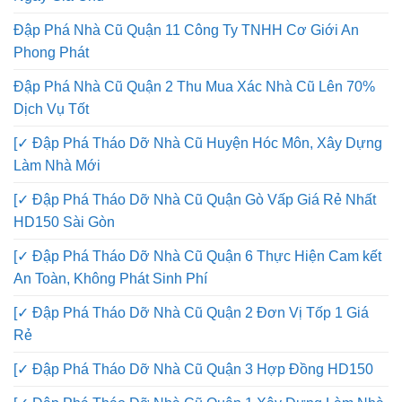
Đập Phá Nhà Cũ Quận 11 Công Ty TNHH Cơ Giới An
Phong Phát
Đập Phá Nhà Cũ Quận 2 Thu Mua Xác Nhà Cũ Lên 70%
Dịch Vụ Tốt
[✓ Đập Phá Tháo Dỡ Nhà Cũ Huyện Hóc Môn, Xây Dựng
Làm Nhà Mới
[✓ Đập Phá Tháo Dỡ Nhà Cũ Quận Gò Vấp Giá Rẻ Nhất
HD150 Sài Gòn
[✓ Đập Phá Tháo Dỡ Nhà Cũ Quận 6 Thực Hiện Cam kết
An Toàn, Không Phát Sinh Phí
[✓ Đập Phá Tháo Dỡ Nhà Cũ Quận 2 Đơn Vị Tốp 1 Giá
Rẻ
[✓ Đập Phá Tháo Dỡ Nhà Cũ Quận 3 Hợp Đồng HD150
[✓ Đập Phá Tháo Dỡ Nhà Cũ Quận 1 Xây Dựng Làm Nhà