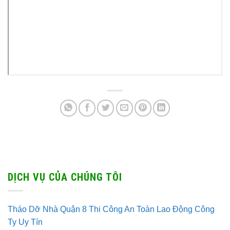
DỊCH VỤ CỦA CHÚNG TÔI
Tháo Dỡ Nhà Quận 8 Thi Công An Toàn Lao Động Công
Ty Uy Tín
Thu Mua Xác Nhà Định Giá Cao TPHCM Uy Tín Lâu Năm