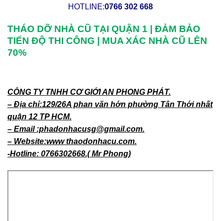
THÁO DỠ NHÀ CŨ TẠI QUẬN 1 | ĐẢM BẢO
TIẾN ĐỘ THI CÔNG | MUA XÁC NHÀ CŨ LÊN
70%
CÔNG TY TNHH CƠ GIỚI AN PHONG PHÁT.
– Địa chỉ:129/26A phan văn hớn phường Tân Thới nhất
quận 12 TP HCM.
– Email :phadonhacusg@gmail.com.
– Website:www thaodonhacu.com.
-Hotline: 0766302668.( Mr Phong)