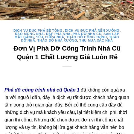
DỊCH VỤ ĐỤC PHÁ BÊ TÔNG
,
DỊCH VỤ ĐỤC PHÁ NỀN XƯỞNG
,
ĐÀO MÓNG NHÀ
,
ĐẬP PHÁ NHÀ
,
PHÁ DỠ NHÀ CŨ
,
SAN LẤP
MẶT BẰNG
,
SỬA CHỮA NHÀ
,
THÁO DỠ CÔNG TRÌNH
,
THÁO
DỠ NHÀ
,
THÁO DỠ NHÀ XƯỞNG
,
THU MUA XÁC NHÀ
Đơn Vị Phá Dỡ Công Trình Nhà Cũ
Quận 1 Chất Lượng Giá Luôn Rẻ
Phá dỡ công trình nhà cũ Quận 1
đã không còn quá xa
lạ với người dân, đây là dịch vụ rất được khách hàng quan
tâm trong thời gian gần đây. Bởi có thể cung cấp đầy đủ
những dịch vụ mà khách yêu cầu, lại tiết kiệm chi phí, thời
gian thi công. Nhưng để chọn được đơn vị thi công chất
lượng và uy tín, không bị lừa gạt khách hàng vẫn nên bỏ
một ít thời gian để đọc hết bài viết ngày hôm nay của Văn