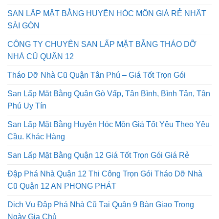
SAN LẤP MẶT BẰNG HUYỆN HÓC MÔN GIÁ RẺ NHẤT
SÀI GÒN
CÔNG TY CHUYÊN SAN LẤP MẶT BẰNG THÁO DỠ
NHÀ CŨ QUẬN 12
Tháo Dỡ Nhà Cũ Quận Tân Phú – Giá Tốt Trọn Gói
San Lấp Mặt Bằng Quận Gò Vấp, Tân Bình, Bình Tân, Tân
Phú Uy Tín
San Lấp Mặt Bằng Huyện Hóc Môn Giá Tốt Yêu Theo Yêu
Cầu. Khác Hàng
San Lấp Mặt Bằng Quận 12 Giá Tốt Trọn Gói Giá Rẻ
Đập Phá Nhà Quận 12 Thi Công Trọn Gói Tháo Dỡ Nhà
Cũ Quận 12 AN PHONG PHÁT
Dịch Vụ Đập Phá Nhà Cũ Tại Quận 9 Bàn Giao Trong
Ngày Gia Chủ