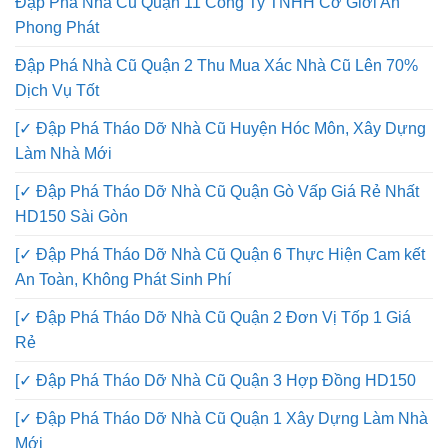
Đập Phá Nhà Cũ Quận 11 Công Ty TNHH Cơ Giới An
Phong Phát
Đập Phá Nhà Cũ Quận 2 Thu Mua Xác Nhà Cũ Lên 70%
Dịch Vụ Tốt
[✓ Đập Phá Tháo Dỡ Nhà Cũ Huyện Hóc Môn, Xây Dựng
Làm Nhà Mới
[✓ Đập Phá Tháo Dỡ Nhà Cũ Quận Gò Vấp Giá Rẻ Nhất
HD150 Sài Gòn
[✓ Đập Phá Tháo Dỡ Nhà Cũ Quận 6 Thực Hiện Cam kết
An Toàn, Không Phát Sinh Phí
[✓ Đập Phá Tháo Dỡ Nhà Cũ Quận 2 Đơn Vị Tốp 1 Giá
Rẻ
[✓ Đập Phá Tháo Dỡ Nhà Cũ Quận 3 Hợp Đồng HD150
[✓ Đập Phá Tháo Dỡ Nhà Cũ Quận 1 Xây Dựng Làm Nhà