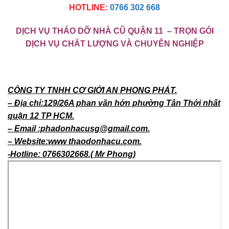
HOTLINE:
0766 302 668
DỊCH VỤ THÁO DỠ NHÀ CŨ QUẬN 11
– TRỌN GÓI
DỊCH VỤ CHẤT LƯỢNG VÀ CHUYÊN NGHIỆP
CÔNG TY TNHH CƠ GIỚI AN PHONG PHÁT.
– Địa chỉ:129/26A phan văn hớn phường Tân Thới nhất
quận 12 TP HCM.
– Email :phadonhacusg@gmail.com.
– Website:www thaodonhacu.com.
-Hotline: 0766302668.( Mr Phong)