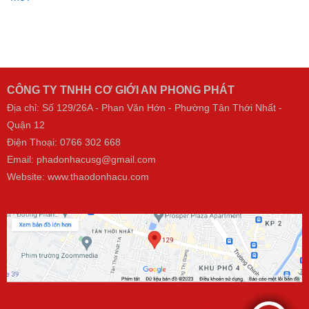
Mới
CÔNG TY TNHH CƠ GIỚI AN PHONG PHÁT
Địa chỉ: Số 129/26A - Phan Văn Hớn - Phường Tân Thới Nhất -
Quận 12
Điện Thoại:
0766 302 668
Email: phadonhacusg@gmail.com
Website:
www.thaodonhacu.com