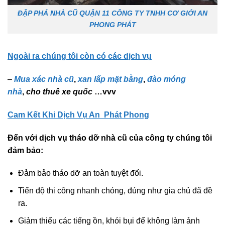
ĐẬP PHÁ NHÀ CŨ QUẬN 11 CÔNG TY TNHH CƠ GIỚI AN
PHONG PHÁT
Ngoài ra chúng tôi còn có các dịch vụ
–
Mua xác nhà cũ
,
xan lấp mặt bằng
,
đào móng
nhà
,
cho thuê xe quốc
…vvv
Cam Kết Khi Dịch Vụ A
n Phát Phong
Đến với dịch vụ tháo dỡ nhà cũ của công ty chúng tôi
đảm bảo:
Đảm bảo tháo dỡ an toàn tuyệt đối.
Tiến độ thi công nhanh chóng, đúng như gia chủ đã đề
ra.