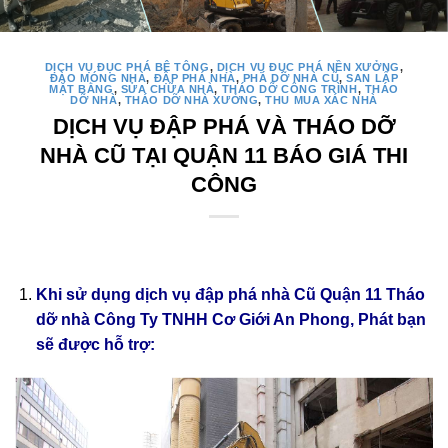
DỊCH VỤ ĐỤC PHÁ BÊ TÔNG
,
DỊCH VỤ ĐỤC PHÁ NỀN XƯỞNG
,
ĐÀO MÓNG NHÀ
,
ĐẬP PHÁ NHÀ
,
PHÁ DỠ NHÀ CŨ
,
SAN LẤP
MẶT BẰNG
,
SỬA CHỮA NHÀ
,
THÁO DỠ CÔNG TRÌNH
,
THÁO
DỠ NHÀ
,
THÁO DỠ NHÀ XƯỞNG
,
THU MUA XÁC NHÀ
DỊCH VỤ ĐẬP PHÁ VÀ THÁO DỠ
NHÀ CŨ TẠI QUẬN 11 BÁO GIÁ THI
CÔNG
Khi sử dụng dịch vụ đập phá nhà Cũ Quận 11 Tháo
dỡ nhà Công Ty TNHH Cơ Giới An Phong, Phát bạn
sẽ được hỗ trợ: