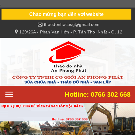
.
Skip
to
Chào mừng bạn đến với website
content
thaodonhacusg@gmail.com
129/26A - Phan Văn Hớn - P. Tân Thới Nhất - Q. 12
Hotline: 0766 302 668