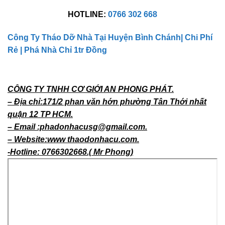
HOTLINE:
0766 302 668
Công Ty Tháo Dỡ Nhà Tại Huyện Bình Chánh| Chi Phí
Rẻ | Phá Nhà Chỉ 1tr Đồng
CÔNG TY TNHH CƠ GIỚI AN PHONG PHÁT.
– Địa chỉ:171/2 phan văn hớn phường Tân Thới nhất
quận 12 TP HCM.
– Email :phadonhacusg@gmail.com.
– Website:www thaodonhacu.com.
-Hotline: 0766302668.( Mr Phong)