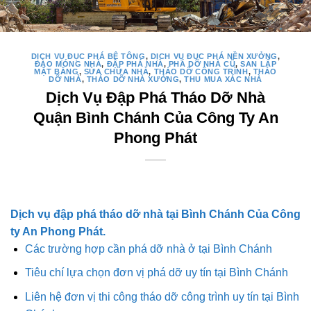
DỊCH VỤ ĐỤC PHÁ BÊ TÔNG
,
DỊCH VỤ ĐỤC PHÁ NỀN XƯỞNG
,
ĐÀO MÓNG NHÀ
,
ĐẬP PHÁ NHÀ
,
PHÁ DỠ NHÀ CŨ
,
SAN LẤP
MẶT BẰNG
,
SỬA CHỮA NHÀ
,
THÁO DỠ CÔNG TRÌNH
,
THÁO
DỠ NHÀ
,
THÁO DỠ NHÀ XƯỞNG
,
THU MUA XÁC NHÀ
Dịch Vụ Đập Phá Tháo Dỡ Nhà
Quận Bình Chánh Của Công Ty An
Phong Phát
Dịch vụ đập phá tháo dỡ nhà tại Bình Chánh Của Công
ty An Phong Phát.
Các trường hợp cần phá dỡ nhà ở tại Bình Chánh
Tiêu chí lựa chọn đơn vị phá dỡ uy tín tại Bình Chánh
Liên hệ đơn vị thi công tháo dỡ công trình uy tín tại Bình