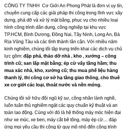
CÔNG TY TNHH Cơ Giới An Phong Phát là đơn vị uy tín,
chuyên cung cấp các giải pháp thi công trong lĩnh vực xây
dựng, phá dỡ và xử lý mặt bằng, phục vụ cho nhiều loại
hình công trình dân dụng, công nghiệp tại khu vực
TP.HCM, Bình Dương, Đồng Nai, Tây Ninh, Long An, Bà
Rịa Vũng Tàu và các tỉnh thành lân cận. Với nhiều năm
kinh nghiệm, chúng tôi tập trung triển khai các dịch vụ chủ
lực gồm:
đập phá, tháo dỡ nhà , kho , xưởng – công
trình cũ; san lấp mặt bằng; ép cừ vây tầng hầm; thu
mua xác nhà, kho, xưởng cũ; thu mua phế liệu hàng
thanh lý, thi công cơ sở hạ tầng giao thông, cho thuê
xe cơ giới các loại, thoát nước và nền móng.
Chúng tôi sở hữu đội ngũ kỹ sư, công nhân lành nghề,
luôn tuân thủ nghiêm ngặt các quy chuẩn kỹ thuật và an
toàn lao động. Cùng với đó là hệ thống máy móc hiện đại
như xe múc, xe ben, máy cắt bê tông, máy ép cừ… đáp
ứng mọi yêu cầu thi công từ quy mô nhỏ đến công trình