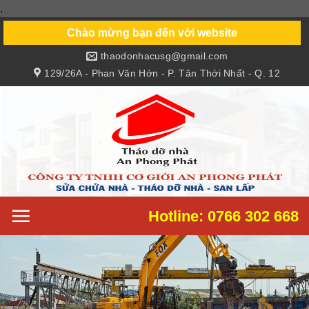
.
Skip
to
Chào mừng bạn đến với website
content
thaodonhacusg@gmail.com
129/26A - Phan Văn Hớn - P. Tân Thới Nhất - Q. 12
Hotline: 0766 302 668