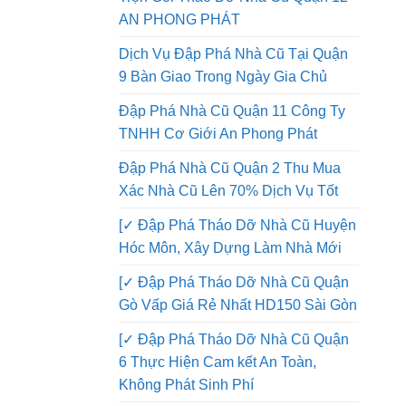
Đập Phá Nhà Quận 12 Thi Công
Trọn Gói Tháo Dỡ Nhà Cũ Quận 12
AN PHONG PHÁT
Dịch Vụ Đập Phá Nhà Cũ Tại Quận
9 Bàn Giao Trong Ngày Gia Chủ
Đập Phá Nhà Cũ Quận 11 Công Ty
TNHH Cơ Giới An Phong Phát
Đập Phá Nhà Cũ Quận 2 Thu Mua
Xác Nhà Cũ Lên 70% Dịch Vụ Tốt
[✓ Đập Phá Tháo Dỡ Nhà Cũ Huyện
Hóc Môn, Xây Dựng Làm Nhà Mới
[✓ Đập Phá Tháo Dỡ Nhà Cũ Quận
Gò Vấp Giá Rẻ Nhất HD150 Sài Gòn
[✓ Đập Phá Tháo Dỡ Nhà Cũ Quận