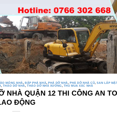
ÀO MÓNG NHÀ
,
ĐẬP PHÁ NHÀ
,
PHÁ DỠ NHÀ
,
PHÁ DỠ NHÀ CŨ
,
SAN LẤP MẶ
H
,
THÁO DỠ NHÀ
,
THÁO DỠ NHÀ XƯỞNG
,
THU MUA XÁC NHÀ
Ỡ NHÀ QUẬN 12 THI CÔNG AN T