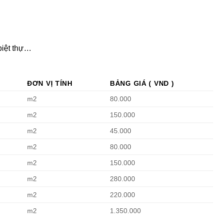
AN PHONG PHÁT THÁO DỠ NHÀ CŨ QUẬN 12
 biệt thự…
ĐƠN VỊ TÍNH
BẢNG GIÁ ( VND )
m2
80.000
m2
150.000
m2
45.000
m2
80.000
m2
150.000
m2
280.000