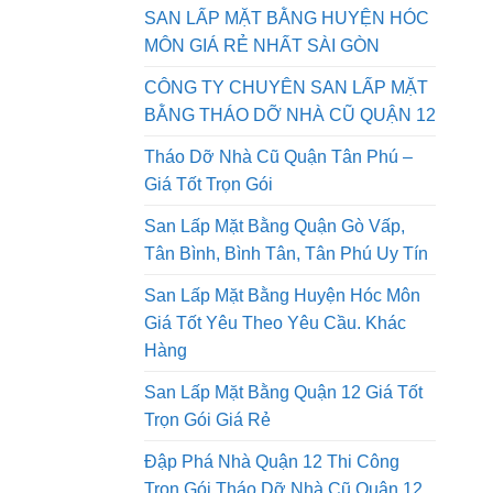
QUẬN 9 GIÁ RẺ NHẤT SÀI GÒN AN
PHONG PHÁT
SAN LẤP MẶT BẰNG HUYỆN HÓC
MÔN GIÁ RẺ NHẤT SÀI GÒN
CÔNG TY CHUYÊN SAN LẤP MẶT
BẰNG THÁO DỠ NHÀ CŨ QUẬN 12
Tháo Dỡ Nhà Cũ Quận Tân Phú –
Giá Tốt Trọn Gói
San Lấp Mặt Bằng Quận Gò Vấp,
Tân Bình, Bình Tân, Tân Phú Uy Tín
San Lấp Mặt Bằng Huyện Hóc Môn
Giá Tốt Yêu Theo Yêu Cầu. Khác
Hàng
San Lấp Mặt Bằng Quận 12 Giá Tốt
Trọn Gói Giá Rẻ