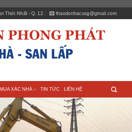
n Thới Nhất - Q. 12
thaodonhacusg@gmail.com
MUA XÁC NHÀ
TIN TỨC
LIÊN HỆ