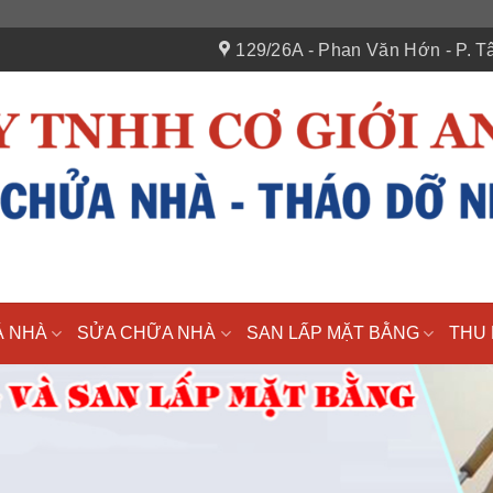
129/26A - Phan Văn Hớn - P. Tâ
Á NHÀ
SỬA CHỮA NHÀ
SAN LẤP MẶT BẰNG
THU 