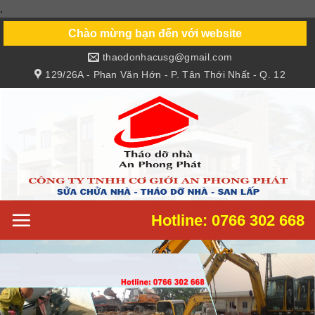
.
Skip
to
Chào mừng bạn đến với website
content
thaodonhacusg@gmail.com
129/26A - Phan Văn Hớn - P. Tân Thới Nhất - Q. 12
Hotline: 0766 302 668