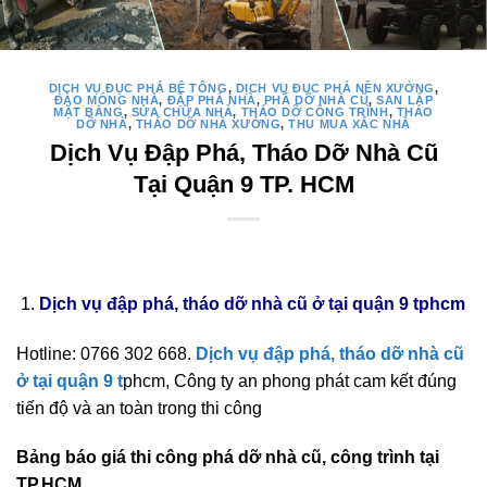
DỊCH VỤ ĐỤC PHÁ BÊ TÔNG
,
DỊCH VỤ ĐỤC PHÁ NỀN XƯỞNG
,
ĐÀO MÓNG NHÀ
,
ĐẬP PHÁ NHÀ
,
PHÁ DỠ NHÀ CŨ
,
SAN LẤP
MẶT BẰNG
,
SỬA CHỮA NHÀ
,
THÁO DỠ CÔNG TRÌNH
,
THÁO
DỠ NHÀ
,
THÁO DỠ NHÀ XƯỞNG
,
THU MUA XÁC NHÀ
Dịch Vụ Đập Phá, Tháo Dỡ Nhà Cũ
Tại Quận 9 TP. HCM
Dịch vụ đập phá, tháo dỡ nhà cũ ở tại quận 9 tphcm
Hotline: 0766 302 668.
Dịch vụ đập phá, tháo dỡ nhà cũ
ở tại quận 9 t
phcm, Công ty an phong phát cam kết đúng
tiến độ và an toàn trong thi công
Bảng báo giá thi công phá dỡ nhà cũ, công trình tại
TP.HCM