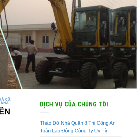
HÀ CŨ
,
DỊCH VỤ CỦA CHÚNG TÔI
 NHÀ
LÊN