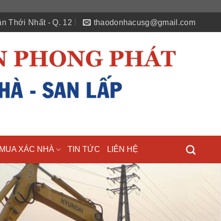
n Thới Nhất - Q. 12
thaodonhacusg@gmail.com
MUA XÁC NHÀ
TIN TỨC
LIÊN HỆ