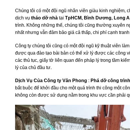
Đảm bảo dịch vụ uy tín, chất lượng hàng đầu tại khu v
Chúng tôi có một đội ngũ nhân viên giàu kinh nghiệm, c
dịch vụ
tháo dỡ nhà
tại
TpHCM, Bình Dương, Long 
trình. Không những thế, chúng tôi cũng thường xuyên n
nhất nhưng vẫn đảm bảo giá cả thấp, chi phí cạnh tranh 
Công ty chúng tôi cũng có một đội ngũ kỹ thuật viên làm
được qua đào tạo bài bản có thể xử lý được các công việ
các thủ tục, giấy tờ liên quan đến pháp lý trong tầm ki
lý của chủ đầu tư.
Dịch Vụ Của Công ty Văn Phong
:
Phá dỡ công trìn
bắt buộc để khởi đầu cho một quá trình thi công một côn
không còn được sử dụng nằm trong khu vực cần phải q