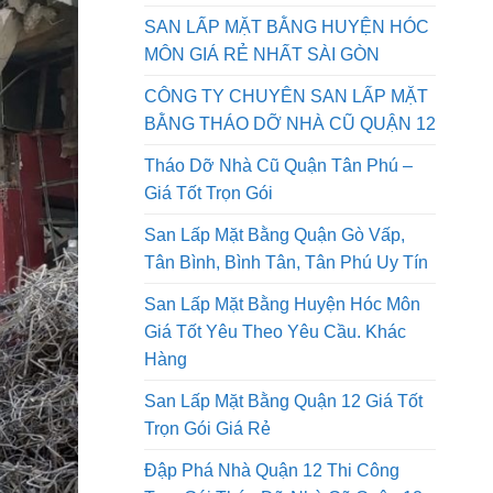
QUẬN 9 GIÁ RẺ NHẤT SÀI GÒN AN
PHONG PHÁT
SAN LẤP MẶT BẰNG HUYỆN HÓC
MÔN GIÁ RẺ NHẤT SÀI GÒN
CÔNG TY CHUYÊN SAN LẤP MẶT
BẰNG THÁO DỠ NHÀ CŨ QUẬN 12
Tháo Dỡ Nhà Cũ Quận Tân Phú –
Giá Tốt Trọn Gói
San Lấp Mặt Bằng Quận Gò Vấp,
Tân Bình, Bình Tân, Tân Phú Uy Tín
San Lấp Mặt Bằng Huyện Hóc Môn
Giá Tốt Yêu Theo Yêu Cầu. Khác
Hàng
San Lấp Mặt Bằng Quận 12 Giá Tốt
Trọn Gói Giá Rẻ