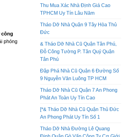
Tháo Dỡ Nhà Quận 8 Thi Công An
Toàn Lao Động Công Ty Uy Tín
Thu Mua Xác Nhà Định Giá Cao
TPHCM Uy Tín Lâu Năm
Tháo Dỡ Nhà Quận 9 Tây Hòa Thủ
Đức
 công
ải phóng
& Tháo Dỡ Nhà Cũ Quận Tân Phú,
Đỗ Công Tường P. Tân Quý Quận
Tân Phú
Đập Phá Nhà Cũ Quận 6 Đường Số
9 Nguyễn Văn Luông TP HCM
Tháo Dỡ Nhà Cũ Quận 7 An Phong
Phát An Toàn Uy Tín Cao
[*& Tháo Dỡ Nhà Cũ Quận Thủ Đức
An Phong Phát Uy Tín Số 1