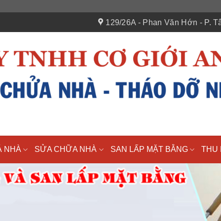
129/26A - Phan Văn Hớn - P. Tâ
Á NHÀ
SỬA CHỮA NHÀ
SAN LẤP MẶT BẰNG
THU 