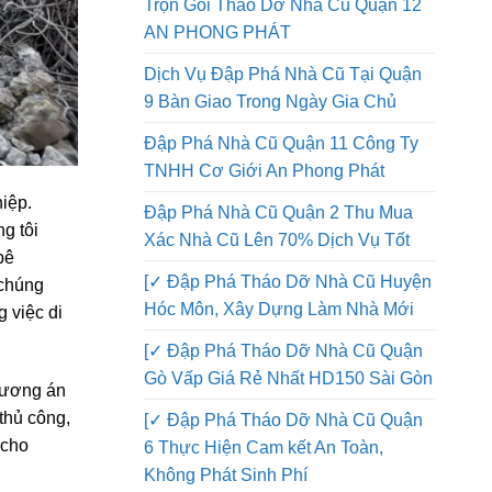
Đập Phá Nhà Quận 12 Thi Công
Trọn Gói Tháo Dỡ Nhà Cũ Quận 12
AN PHONG PHÁT
Dịch Vụ Đập Phá Nhà Cũ Tại Quận
9 Bàn Giao Trong Ngày Gia Chủ
Đập Phá Nhà Cũ Quận 11 Công Ty
TNHH Cơ Giới An Phong Phát
hiệp.
Đập Phá Nhà Cũ Quận 2 Thu Mua
g tôi
Xác Nhà Cũ Lên 70% Dịch Vụ Tốt
bê
[✓ Đập Phá Tháo Dỡ Nhà Cũ Huyện
 chúng
Hóc Môn, Xây Dựng Làm Nhà Mới
 việc di
[✓ Đập Phá Tháo Dỡ Nhà Cũ Quận
Gò Vấp Giá Rẻ Nhất HD150 Sài Gòn
phương án
thủ công,
[✓ Đập Phá Tháo Dỡ Nhà Cũ Quận