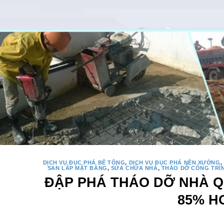
DỊCH VỤ ĐỤC PHÁ BÊ TÔNG
,
DỊCH VỤ ĐỤC PHÁ NỀN XƯỞNG
,
SAN LẤP MẶT BẰNG
,
SỬA CHỮA NHÀ
,
THÁO DỠ CÔNG TRÌ
ĐẬP PHÁ THÁO DỠ NHÀ Q