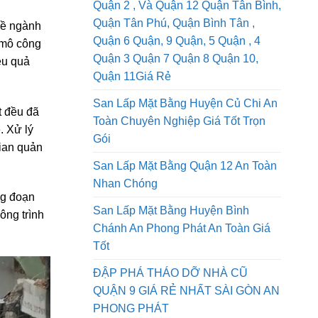
San Lấp Mặt Bằng Quận 1, Dịch Vụ
Quận 2 , Và Quận 12 Quận Tân Bình,
Quận Tân Phú, Quận Bình Tân ,
về ngành
Quận 6 Quận, 9 Quận, 5 Quận , 4
 mô công
Quận 3 Quận 7 Quận 8 Quận 10,
ệu quả
Quận 11Giá Rẻ
San Lấp Mặt Bằng Huyện Củ Chi An
t đều đã
Toàn Chuyên Nghiệp Giá Tốt Trọn
. Xử lý
Gói
gian quản
San Lấp Mặt Bằng Quận 12 An Toàn
Nhan Chóng
ng đoạn
San Lấp Mặt Bằng Huyện Bình
ông trình
Chánh An Phong Phát An Toàn Giá
Tốt
ĐẬP PHÁ THÁO DỠ NHÀ CŨ