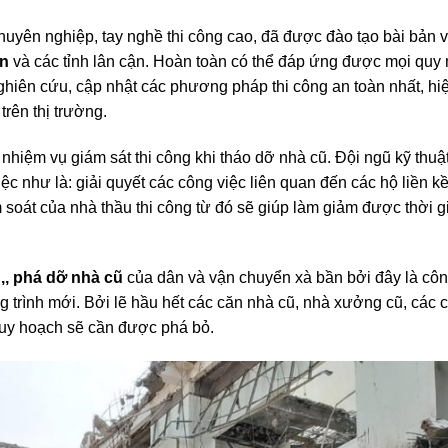
ực
TpHCM, Bình Dương
,
Long An
và các khu vực lân cận.
huyên nghiệp, tay nghề thi công cao, đã được đào tạo bài bản 
An
và các tỉnh lân cận. Hoàn toàn có thể đáp ứng được mọi quy
ghiên cứu, cập nhật các phương pháp thi công an toàn nhất, hi
trên thị trường.
 nhiệm vụ giám sát thi công khi tháo dỡ nhà cũ. Đội ngũ kỹ thuậ
c như là: giải quyết các công việc liên quan đến các hộ liền kề
ểm soát của nhà thầu thi công từ đó sẽ giúp làm giảm được thời 
h
,,
phá dỡ nhà cũ
của dân và
vận chuyển xà bần bởi đây là cô
g trình mới. Bởi lẽ hầu hết các căn nhà cũ, nhà xưởng cũ, các c
uy hoạch sẽ cần được phá bỏ.