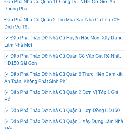
Đập Phá Nhà Cũ Quận 11 Công Ty TNHH Cơ Giới An
Phong Phát
Đập Phá Nhà Cũ Quận 2 Thu Mua Xác Nhà Cũ Lên 70%
Dịch Vụ Tốt
[✓ Đập Phá Tháo Dỡ Nhà Cũ Huyện Hóc Môn, Xây Dựng
Làm Nhà Mới
[✓ Đập Phá Tháo Dỡ Nhà Cũ Quận Gò Vấp Giá Rẻ Nhất
HD150 Sài Gòn
[✓ Đập Phá Tháo Dỡ Nhà Cũ Quận 6 Thực Hiện Cam kết
An Toàn, Không Phát Sinh Phí
[✓ Đập Phá Tháo Dỡ Nhà Cũ Quận 2 Đơn Vị Tốp 1 Giá
Rẻ
[✓ Đập Phá Tháo Dỡ Nhà Cũ Quận 3 Hợp Đồng HD150
[✓ Đập Phá Tháo Dỡ Nhà Cũ Quận 1 Xây Dựng Làm Nhà
Mới