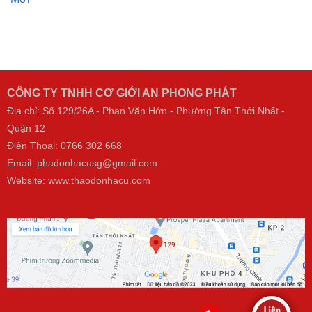
CÔNG TY TNHH CƠ GIỚI AN PHONG PHÁT
Địa chỉ: Số 129/26A - Phan Văn Hớn - Phường Tân Thới Nhất -
Quận 12
Điện Thoại:
0766 302 668
Email: phadonhacusg@gmail.com
Website:
www.thaodonhacu.com