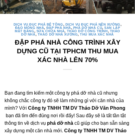
DỊCH VỤ ĐỤC PHÁ BÊ TÔNG
,
DỊCH VỤ ĐỤC PHÁ NỀN XƯỞNG
,
ĐÀO MÓNG NHÀ
,
ĐẬP PHÁ NHÀ
,
PHÁ DỠ NHÀ CŨ
,
SAN LẤP
MẶT BẰNG
,
SỬA CHỮA NHÀ
,
THÁO DỠ CÔNG TRÌNH
,
THÁO
DỠ NHÀ
,
THÁO DỠ NHÀ XƯỞNG
,
THU MUA XÁC NHÀ
ĐẬP PHÁ NHÀ CÔNG TRÌNH XÂY
DỰNG CŨ TẠI TPHCM THU MUA
XÁC NHÀ LÊN 70%
Bạn đang tìm kiếm một công ty phá dỡ nhà cũ nhưng
không chắc công ty đó sẽ làm những gì với căn nhà của
mình? Với
Công ty TNHH TM DV Tháo Dỡ Văn Phong
bạn đã tìm đến đúng nơi rồi đấy! Sau đây sẽ là tất tần tật
thông tin về dịch vụ
phá dỡ nhà
cũ giúp cho bạn sẵn sàng
xây dựng một căn nhà mới.
Công ty TNHH TM DV Tháo