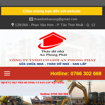
.
Skip
to
Chào mừng bạn đến với website
content
thaodonhacusg@gmail.com
129/26A - Phan Văn Hớn - P. Tân Thới Nhất - Q. 12
Hotline: 0766 302 668