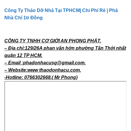
Công Ty Tháo Dỡ Nhà Tại TPHCM| Chi Phí Rẻ | Phá
Nhà Chỉ 1tr Đồng
CÔNG TY TNHH CƠ GIỚI AN PHONG PHÁT.
– Địa chỉ:129/26A phan văn hớn phường Tân Thới nhất
quận 12 TP HCM.
– Email :phadonhacusg@gmail.com.
– Website:www thaodonhacu.com.
-Hotline: 0766302668.( Mr Phong)