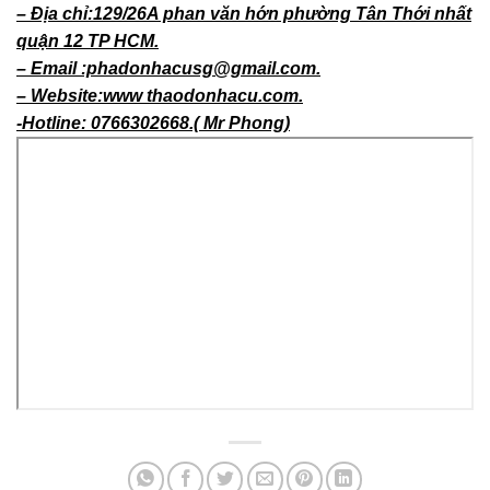
CÔNG TY TNHH CƠ GIỚI AN PHONG PHÁT.
– Địa chỉ:129/26A phan văn hớn phường Tân Thới nhất
quận 12 TP HCM.
– Email :phadonhacusg@gmail.com.
– Website:www thaodonhacu.com.
-Hotline: 0766302668.( Mr Phong)