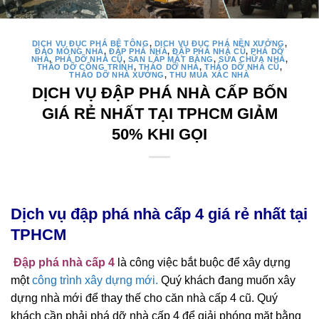
DỊCH VỤ ĐỤC PHÁ BÊ TÔNG
,
DỊCH VỤ ĐỤC PHÁ NỀN XƯỞNG
,
ĐÀO MÓNG NHÀ
,
ĐẬP PHÁ NHÀ
,
ĐẬP PHÁ NHÀ CŨ
,
PHÁ DỠ
NHÀ
,
PHÁ DỠ NHÀ CŨ
,
SAN LẤP MẶT BẰNG
,
SỬA CHỮA NHÀ
,
THÁO DỠ CÔNG TRÌNH
,
THÁO DỠ NHÀ
,
THÁO DỠ NHÀ CŨ
,
THÁO DỠ NHÀ XƯỞNG
,
THU MUA XÁC NHÀ
DỊCH VỤ ĐẬP PHÁ NHÀ CẤP BỐN
GIÁ RẺ NHẤT TẠI TPHCM GIẢM
50% KHI GỌI
Dịch vụ đập phá nhà cấp 4 giá rẻ nhất tại
TPHCM
Đập phá nhà cấp 4
là công việc bắt buộc để xây dựng
một
công trình xây dựng mới.
Quý khách đang muốn xây
dựng nhà mới để thay thế cho căn nhà cấp 4 cũ. Quý