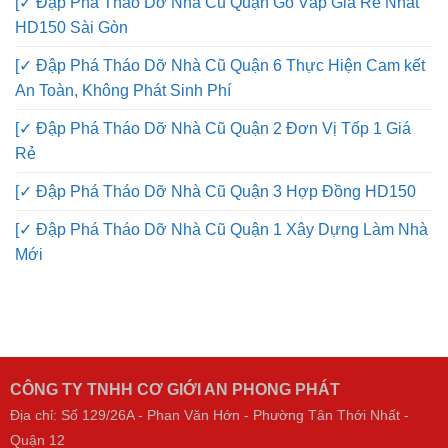
[✓ Đập Phá Tháo Dỡ Nhà Cũ Quận Gò Vấp Giá Rẻ Nhất
HD150 Sài Gòn
[✓ Đập Phá Tháo Dỡ Nhà Cũ Quận 6 Thực Hiện Cam kết
An Toàn, Không Phát Sinh Phí
[✓ Đập Phá Tháo Dỡ Nhà Cũ Quận 2 Đơn Vị Tốp 1 Giá
Rẻ
[✓ Đập Phá Tháo Dỡ Nhà Cũ Quận 3 Hợp Đồng HD150
[✓ Đập Phá Tháo Dỡ Nhà Cũ Quận 1 Xây Dựng Làm Nhà
Mới
CÔNG TY TNHH CƠ GIỚI AN PHONG PHÁT
Địa chỉ: Số 129/26A - Phan Văn Hớn - Phường Tân Thới Nhất -