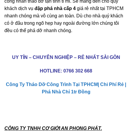
công nhân tháo dỡ tận tình tỉ mỉ. Sẽ mang đến cho quý
khách dịch vụ
đập phá nhà cấp 4
giá rẻ nhất tại TPHCM
nhanh chóng mà vô cùng an toàn. Dù cho nhà quý khách
có ở đâu trong ngõ hẹp hay ngoài đường lớn chúng tôi
đều có thể phá dỡ nhanh chóng.
UY TÍN – CHUYÊN NGHIỆP – RẺ NHẤT SÀI GÒN
HOTLINE:
0766 302 668
Công Ty Tháo Dỡ Công Trình Tại TPHCM| Chi Phí Rẻ |
Phá Nhà Chỉ 1tr Đồng