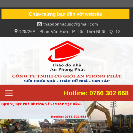
.
Skip
to
Chào mừng bạn đến với website
content
thaodonhacusg@gmail.com
129/26A - Phan Văn Hớn - P. Tân Thới Nhất - Q. 12
Hotline: 0766 302 668