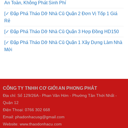
An Toàn, Không Phát Sinh Phí
[✓ Đập Phá Tháo Dỡ Nhà Cũ Quận 2 Đơn Vị Tốp 1 Giá
Rẻ
[✓ Đập Phá Tháo Dỡ Nhà Cũ Quận 3 Hợp Đồng HD150
[✓ Đập Phá Tháo Dỡ Nhà Cũ Quận 1 Xây Dựng Làm Nhà
Mới
CÔNG TY TNHH CƠ GIỚI AN PHONG PHÁT
Địa chỉ: Số 129/26A - Phan Văn Hớn - Phường Tân Thới Nhất -
Quận 12
Điện Thoại:
0766 302 668
Email: phadonhacusg@gmail.com
Website:
www.thaodonhacu.com