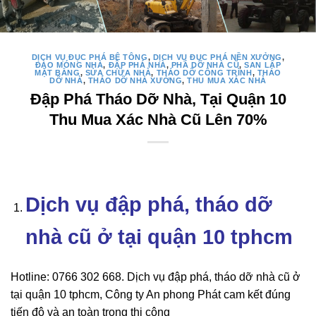
DỊCH VỤ ĐỤC PHÁ BÊ TÔNG
,
DỊCH VỤ ĐỤC PHÁ NỀN XƯỞNG
,
ĐÀO MÓNG NHÀ
,
ĐẬP PHÁ NHÀ
,
PHÁ DỠ NHÀ CŨ
,
SAN LẤP
MẶT BẰNG
,
SỬA CHỮA NHÀ
,
THÁO DỠ CÔNG TRÌNH
,
THÁO
DỠ NHÀ
,
THÁO DỠ NHÀ XƯỞNG
,
THU MUA XÁC NHÀ
Đập Phá Tháo Dỡ Nhà, Tại Quận 10
Thu Mua Xác Nhà Cũ Lên 70%
Dịch vụ đập phá, tháo dỡ
nhà cũ ở tại quận 10 tphcm
Hotline: 0766 302 668. Dịch vụ đập phá, tháo dỡ nhà cũ ở
tại quận 10 tphcm, Công ty An phong Phát cam kết đúng
tiến độ và an toàn trong thi công