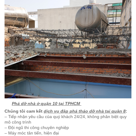
Phá dỡ nhà ở quận 10 tại TPHCM
Chúng tôi cam kết
dịch vụ đập phá tháo dỡ nhà tại quận 8
:
– Tiếp nhận yêu cầu của quý khách 24/24, không phân biệt quy
mô công trình
– Đội ngũ thi công chuyên nghiệp
– Máy móc tân tiến, hiện đại