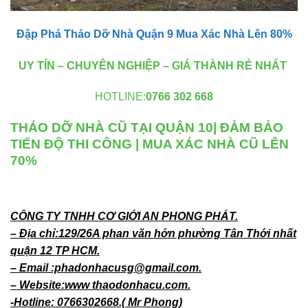
Đập Phá Tháo Dỡ Nhà Quận 9 Mua Xác Nhà Lên 80%
UY TÍN – CHUYÊN NGHIỆP – GIÁ THÀNH RẺ NHẤT
HOTLINE:
0766 302 668
THÁO DỠ NHÀ CŨ TẠI QUẬN 10| ĐẢM BẢO
TIẾN ĐỘ THI CÔNG | MUA XÁC NHÀ CŨ LÊN
70%
CÔNG TY TNHH CƠ GIỚI AN PHONG PHÁT.
– Địa chỉ:129/26A phan văn hớn phường Tân Thới nhất
quận 12 TP HCM.
– Email :phadonhacusg@gmail.com.
– Website:www thaodonhacu.com.
-Hotline: 0766302668.( Mr Phong)