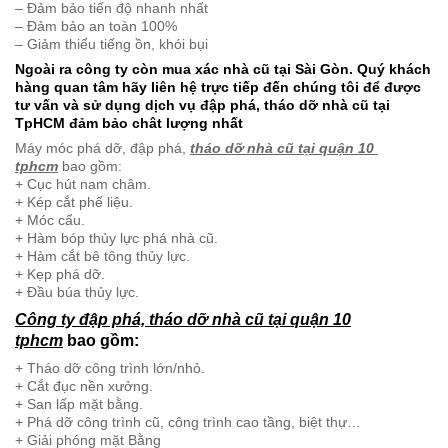
– Đảm bảo tiến độ nhanh nhất
– Đảm bảo an toàn 100%
– Giảm thiểu tiếng ồn, khói bụi
Ngoài ra công ty còn mua xác nhà cũ tại Sài Gòn. Quý khách
hàng quan tâm hãy liên hệ trực tiếp đến chúng tôi để được
tư vấn và sử dụng dịch vụ đập phá, tháo dỡ nhà cũ tại
TpHCM đảm bảo chât lượng nhất
Máy móc phá dỡ, đập phá,
tháo dỡ nhà cũ tại quận 10
tphcm
bao gồm:
+ Cục hút nam châm.
+ Kép cắt phế liệu.
+ Móc cẩu.
+ Hàm bóp thủy lực phá nhà cũ.
+ Hàm cắt bê tông thủy lực.
+ Kẹp phá dỡ.
+ Đầu búa thủy lực.
Công ty đập phá, tháo dỡ nhà cũ tại quận 10
tphcm
bao gồm:
+ Tháo dỡ công trình lớn/nhỏ.
+ Cắt đục nền xưởng.
+ San lấp mặt bằng.
+ Phá dỡ công trình cũ, công trình cao tầng, biệt thự…
+ Giải phóng mặt Bằng