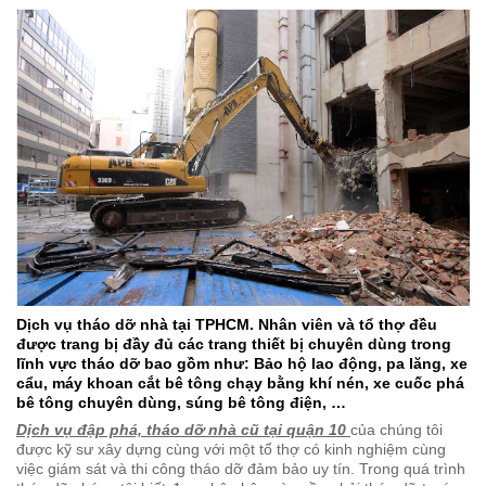
Dịch vụ tháo dỡ nhà tại TPHCM. Nhân viên và tổ thợ đều
được trang bị đầy đủ các trang thiết bị chuyên dùng trong
lĩnh vực tháo dỡ bao gồm như: Bảo hộ lao động, pa lăng, xe
cẩu, máy khoan cắt bê tông chạy bằng khí nén, xe cuốc phá
bê tông chuyên dùng, súng bê tông điện, …
Dịch vụ đập phá, tháo dỡ nhà cũ tại quận 10
của chúng tôi
được kỹ sư xây dựng cùng với một tổ thợ có kinh nghiệm cùng
việc giám sát và thi công tháo dỡ đảm bảo uy tín. Trong quá trình