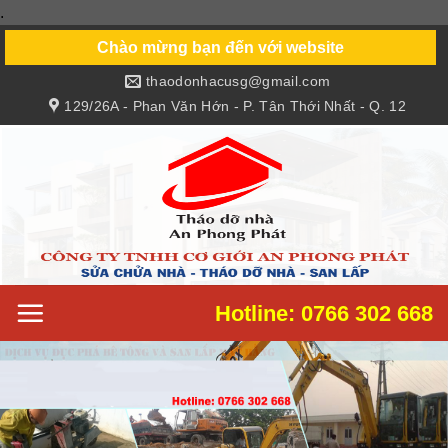
.
Skip
to
Chào mừng bạn đến với website
content
thaodonhacusg@gmail.com
129/26A - Phan Văn Hớn - P. Tân Thới Nhất - Q. 12
Hotline: 0766 302 668