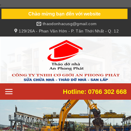
.
Skip
to
Chào mừng bạn đến với website
content
thaodonhacusg@gmail.com
129/26A - Phan Văn Hớn - P. Tân Thới Nhất - Q. 12
Hotline: 0766 302 668