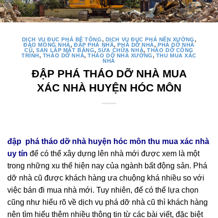
DỊCH VỤ ĐỤC PHÁ BÊ TÔNG
,
DỊCH VỤ ĐỤC PHÁ NỀN XƯỞNG
,
ĐÀO MÓNG NHÀ
,
ĐẬP PHÁ NHÀ
,
PHÁ DỠ NHÀ
,
PHÁ DỠ NHÀ
CŨ
,
SAN LẤP MẶT BẰNG
,
SỬA CHỮA NHÀ
,
THÁO DỠ CÔNG
TRÌNH
,
THÁO DỠ NHÀ
,
THÁO DỠ NHÀ XƯỞNG
,
THU MUA XÁC
NHÀ
ĐẬP PHÁ THÁO DỠ NHÀ MUA
XÁC NHÀ HUYỆN HÓC MÔN
đập phá tháo dỡ nhà huyện hóc môn thu mua xác nhà
uy tín
để có thể xây dựng lên nhà mới được xem là một
trong những xu thế hiện nay của ngành bất động sản. Phá
dỡ nhà cũ được khách hàng ưa chuộng khá nhiều so với
việc bán đi mua nhà mới. Tuy nhiên, để có thể lựa chọn
cũng như hiểu rõ về dịch vụ phá dỡ nhà cũ thì khách hàng
nên tìm hiểu thêm nhiều thông tin từ các bài viết, đặc biệt