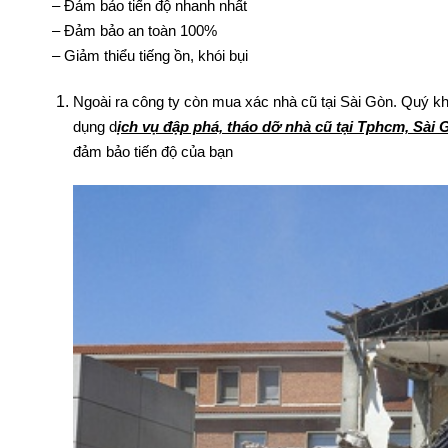
– Máy móc tân tiến, hiện đại
– Đảm bảo tiến độ nhanh nhất
– Đảm bảo an toàn 100%
– Giảm thiểu tiếng ồn, khói bụi
Ngoài ra công ty còn mua xác nhà cũ tại Sài Gòn. Quý kh
dụng d
ịch vụ đập phá, tháo dỡ nhà cũ tại Tphcm, Sài 
đảm bảo tiến độ của bạn