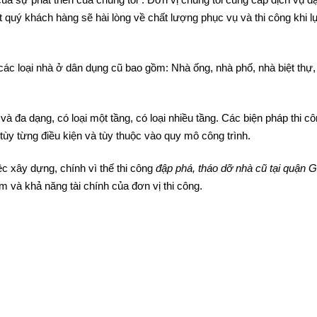
của sự phát triển của chúng tôi”. Đơn vị chúng tôi cung cấp dịch vụ đ
 quý khách hàng sẽ hài lòng về chất lượng phục vụ và thi công khi l
các loại nhà ở dân dụng cũ bao gồm: Nhà ống, nhà phố, nhà biệt thự,
 đa dạng, có loại một tầng, có loại nhiều tầng. Các biện pháp thi cô
ùy từng điều kiện và tùy thuộc vào quy mô công trình.
ệc xây dựng, chính vì thế thi công
đập phá, tháo dỡ nhà cũ tại quận 
ệm và khả năng tài chính của đơn vị thi công.