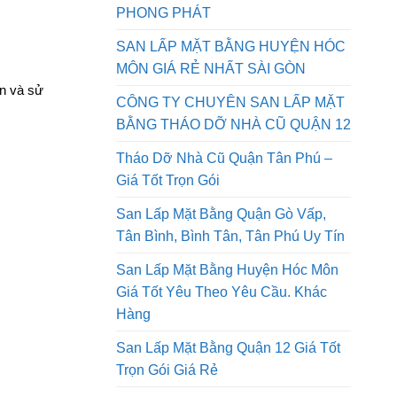
QUẬN 9 GIÁ RẺ NHẤT SÀI GÒN AN
PHONG PHÁT
SAN LẤP MẶT BẰNG HUYỆN HÓC
MÔN GIÁ RẺ NHẤT SÀI GÒN
ấn và sử
CÔNG TY CHUYÊN SAN LẤP MẶT
BẰNG THÁO DỠ NHÀ CŨ QUẬN 12
Tháo Dỡ Nhà Cũ Quận Tân Phú –
Giá Tốt Trọn Gói
San Lấp Mặt Bằng Quận Gò Vấp,
Tân Bình, Bình Tân, Tân Phú Uy Tín
San Lấp Mặt Bằng Huyện Hóc Môn
Giá Tốt Yêu Theo Yêu Cầu. Khác
Hàng
San Lấp Mặt Bằng Quận 12 Giá Tốt
Trọn Gói Giá Rẻ