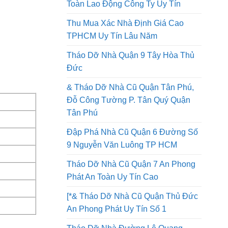
Tháo Dỡ Nhà Quận 8 Thi Công An
Toàn Lao Động Công Ty Uy Tín
Thu Mua Xác Nhà Định Giá Cao
TPHCM Uy Tín Lâu Năm
Tháo Dỡ Nhà Quận 9 Tây Hòa Thủ
Đức
& Tháo Dỡ Nhà Cũ Quận Tân Phú,
Đỗ Công Tường P. Tân Quý Quận
Tân Phú
Đập Phá Nhà Cũ Quận 6 Đường Số
9 Nguyễn Văn Luông TP HCM
Tháo Dỡ Nhà Cũ Quận 7 An Phong
Phát An Toàn Uy Tín Cao
[*& Tháo Dỡ Nhà Cũ Quận Thủ Đức
An Phong Phát Uy Tín Số 1