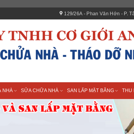
129/26A - Phan Văn Hớn - P. Tâ
Á NHÀ
SỬA CHỮA NHÀ
SAN LẤP MẶT BẰNG
THU 