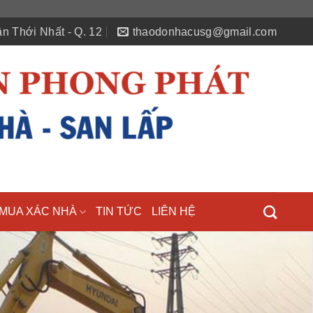
n Thới Nhất - Q. 12
thaodonhacusg@gmail.com
MUA XÁC NHÀ
TIN TỨC
LIÊN HỆ