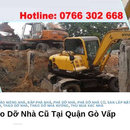
ÀO MÓNG NHÀ
,
ĐẬP PHÁ NHÀ
,
PHÁ DỠ NHÀ
,
PHÁ DỠ NHÀ CŨ
,
SAN LẤP MẶ
H
,
THÁO DỠ NHÀ
,
THÁO DỠ NHÀ XƯỞNG
,
THU MUA XÁC NHÀ
o Dỡ Nhà Cũ Tại Quận Gò Vấp