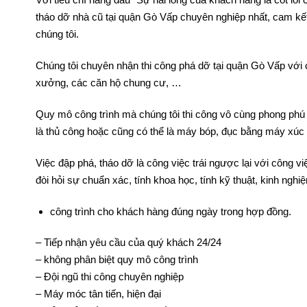
Với tiêu chí hàng đầu “Sự hài lòng của khách hàng là cốt lỗi 
tháo dỡ nhà cũ tại quận Gò Vấp chuyên nghiệp nhất, cam kết
chúng tôi.
Chúng tôi chuyên nhận thi công phá dỡ tại quận Gò Vấp với 
xưởng, các căn hộ chung cư, …
Quy mô công trình mà chúng tôi thi công vô cùng phong phú và
là thủ công hoặc cũng có thể là máy bóp, đục bằng máy xúc t
Việc đập phá, tháo dỡ là công việc trái ngược lại với công vi
đòi hỏi sự chuẩn xác, tính khoa học, tính kỹ thuật, kinh nghi
công trình cho khách hàng đúng ngày trong hợp đồng.
– Tiếp nhận yêu cầu của quý khách 24/24
– không phân biệt quy mô công trình
– Đội ngũ thi công chuyên nghiệp