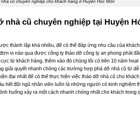
ỡ nhà cũ chuyên nghiệp cho khách hàng ở Huyện Hóc Môn
ỡ nhà cũ chuyên nghiệp tại Huyện H
ược thành lập khá nhiều, để có thể đáp ứng nhu cầu của khách
g đơn vị nào qua được công ty tháo dỡ công ty an phong phát đâ
 cực từ khách hàng, thêm vào đó chúng tôi có trên 10 năm hoạt
àng giải quyết nhanh chóng các trường hợp phá dỡ nhà cũ từ dễ
 hiện đại nhất để có thể thực hiện việc tháo dỡ nhà cũ cho khác
 hết đội ngũ nhân viên luôn là những người có kinh nghiệm th
 tình huống xảy ra một cách nhanh chóng nhất cho khách trong q