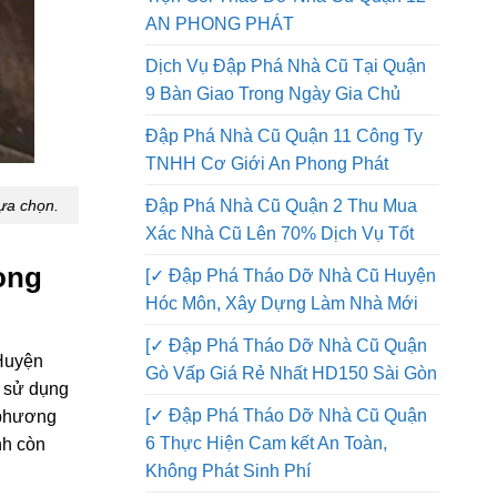
Đập Phá Nhà Quận 12 Thi Công
Trọn Gói Tháo Dỡ Nhà Cũ Quận 12
AN PHONG PHÁT
Dịch Vụ Đập Phá Nhà Cũ Tại Quận
9 Bàn Giao Trong Ngày Gia Chủ
Đập Phá Nhà Cũ Quận 11 Công Ty
TNHH Cơ Giới An Phong Phát
ựa chọn.
Đập Phá Nhà Cũ Quận 2 Thu Mua
Xác Nhà Cũ Lên 70% Dịch Vụ Tốt
ong
[✓ Đập Phá Tháo Dỡ Nhà Cũ Huyện
Hóc Môn, Xây Dựng Làm Nhà Mới
[✓ Đập Phá Tháo Dỡ Nhà Cũ Quận
Huyện
Gò Vấp Giá Rẻ Nhất HD150 Sài Gòn
g sử dụng
[✓ Đập Phá Tháo Dỡ Nhà Cũ Quận
n phương