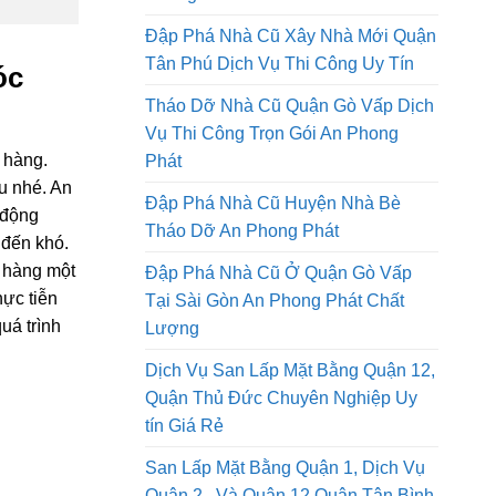
Tháo Dỡ Nhà Cũ Tại Thành Phố Hồ
Chí Minh Thi Công Trọn Gói An
Phong Phát
Đập Phá Nhà Cũ Xây Nhà Mới Quận
Tân Phú Dịch Vụ Thi Công Uy Tín
óc
Tháo Dỡ Nhà Cũ Quận Gò Vấp Dịch
Vụ Thi Công Trọn Gói An Phong
 hàng.
Phát
u nhé. An
Đập Phá Nhà Cũ Huyện Nhà Bè
 động
Tháo Dỡ An Phong Phát
 đến khó.
h hàng một
Đập Phá Nhà Cũ Ở Quận Gò Vấp
ực tiễn
Tại Sài Gòn An Phong Phát Chất
uá trình
Lượng
Dịch Vụ San Lấp Mặt Bằng Quận 12,
Quận Thủ Đức Chuyên Nghiệp Uy
tín Giá Rẻ