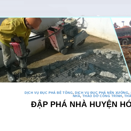
DỊCH VỤ ĐỤC PHÁ BÊ TÔNG
,
DỊCH VỤ ĐỤC PHÁ NỀN XƯỞNG
,
NHÀ
,
THÁO DỠ CÔNG TRÌNH
,
TH
ĐẬP PHÁ NHÀ HUYỆN H