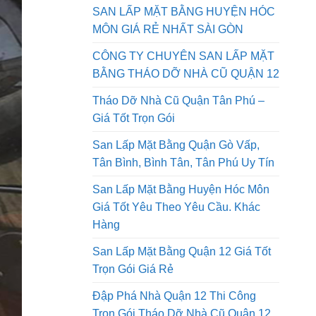
QUẬN 9 GIÁ RẺ NHẤT SÀI GÒN AN
PHONG PHÁT
SAN LẤP MẶT BẰNG HUYỆN HÓC
MÔN GIÁ RẺ NHẤT SÀI GÒN
CÔNG TY CHUYÊN SAN LẤP MẶT
BẰNG THÁO DỠ NHÀ CŨ QUẬN 12
Tháo Dỡ Nhà Cũ Quận Tân Phú –
Giá Tốt Trọn Gói
San Lấp Mặt Bằng Quận Gò Vấp,
Tân Bình, Bình Tân, Tân Phú Uy Tín
San Lấp Mặt Bằng Huyện Hóc Môn
Giá Tốt Yêu Theo Yêu Cầu. Khác
Hàng
San Lấp Mặt Bằng Quận 12 Giá Tốt
Trọn Gói Giá Rẻ