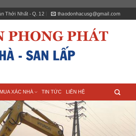
n Thới Nhất - Q. 12
thaodonhacusg@gmail.com
MUA XÁC NHÀ
TIN TỨC
LIÊN HỆ