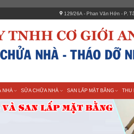
129/26A - Phan Văn Hớn - P. Tâ
Á NHÀ
SỬA CHỮA NHÀ
SAN LẤP MẶT BẰNG
THU 