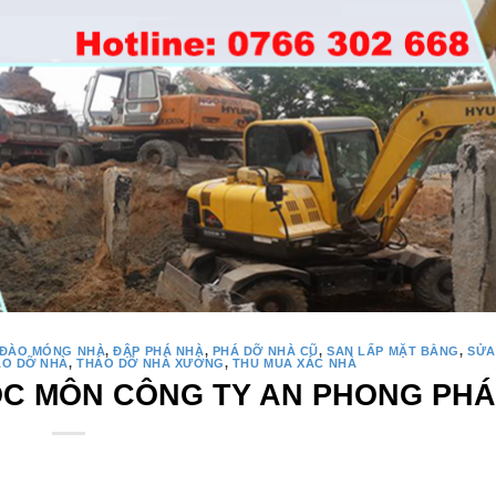
ĐÀO MÓNG NHÀ
,
ĐẬP PHÁ NHÀ
,
PHÁ DỠ NHÀ CŨ
,
SAN LẤP MẶT BẰNG
,
SỬA
ÁO DỠ NHÀ
,
THÁO DỠ NHÀ XƯỞNG
,
THU MUA XÁC NHÀ
ÓC MÔN CÔNG TY AN PHONG PHÁ