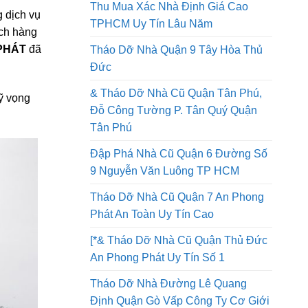
Tháo Dỡ Nhà Quận 8 Thi Công An
Toàn Lao Động Công Ty Uy Tín
Thu Mua Xác Nhà Định Giá Cao
 dịch vụ
TPHCM Uy Tín Lâu Năm
ách hàng
 PHÁT
đã
Tháo Dỡ Nhà Quận 9 Tây Hòa Thủ
Đức
& Tháo Dỡ Nhà Cũ Quận Tân Phú,
kỹ vọng
Đỗ Công Tường P. Tân Quý Quận
Tân Phú
Đập Phá Nhà Cũ Quận 6 Đường Số
9 Nguyễn Văn Luông TP HCM
Tháo Dỡ Nhà Cũ Quận 7 An Phong
Phát An Toàn Uy Tín Cao
[*& Tháo Dỡ Nhà Cũ Quận Thủ Đức
An Phong Phát Uy Tín Số 1