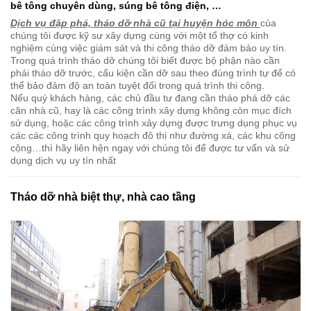
bê tông chuyên dùng, súng bê tông điện, …
Dịch vụ đập phá, tháo dỡ nhà cũ tại huyện hóc môn
của
chúng tôi được kỹ sư xây dựng cùng với một tổ thợ có kinh
nghiệm cùng việc giám sát và thi công tháo dỡ đảm bảo uy tín.
Trong quá trình tháo dỡ chúng tôi biết được bộ phận nào cần
phải tháo dỡ trước, cấu kiện cần dỡ sau theo đúng trình tự để có
thể bảo đảm độ an toàn tuyệt đối trong quá trình thi công.
Nếu quý khách hàng, các chủ đầu tư đang cần tháo phá dỡ các
căn nhà cũ, hay là các công trình xây dựng không còn mục đích
sử dụng, hoặc các công trình xây dựng được trưng dụng phục vụ
các các công trình quy hoạch đô thị như đường xá, các khu công
cộng…thì hãy liên hện ngay với chúng tôi để được tư vấn và sử
dụng dịch vụ uy tín nhất
Tháo dỡ nhà biệt thự, nhà cao tầng