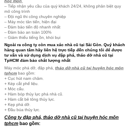
hóc môn
– Tiếp nhận yêu cầu của quý khách 24/24, không phân biệt quy
mô công trình
– Đội ngũ thi công chuyên nghiệp
– Máy móc tân tiến, hiện đại
– Đảm bảo tiến độ nhanh nhất
– Đảm bảo an toàn 100%
– Giảm thiểu tiếng ồn, khói bụi
Ngoài ra công ty còn mua xác nhà cũ tại Sài Gòn. Quý khách
hàng quan tâm hãy liên hệ trực tiếp đến chúng tôi để được
tư vấn và sử dụng dịch vụ đập phá, tháo dỡ nhà cũ tại
TpHCM đảm bảo chât lượng nhất
Máy móc phá dỡ, đập phá,
tháo dỡ nhà cũ tại huyện hóc môn
tphcm
bao gồm:
+ Cục hút nam châm.
+ Kép cắt phế liệu.
+ Móc cẩu.
+ Hàm bóp thủy lực phá nhà cũ.
+ Hàm cắt bê tông thủy lực.
+ Kẹp phá dỡ.
+ Đầu búa thủy lực.
Công ty đập phá, tháo dỡ nhà cũ tại huyện hóc môn
tphcm
bao gồm: