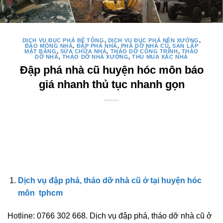
DỊCH VỤ ĐỤC PHÁ BÊ TÔNG
,
DỊCH VỤ ĐỤC PHÁ NỀN XƯỞNG
,
ĐÀO MÓNG NHÀ
,
ĐẬP PHÁ NHÀ
,
PHÁ DỠ NHÀ CŨ
,
SAN LẤP
MẶT BẰNG
,
SỬA CHỮA NHÀ
,
THÁO DỠ CÔNG TRÌNH
,
THÁO
DỠ NHÀ
,
THÁO DỠ NHÀ XƯỞNG
,
THU MUA XÁC NHÀ
Đập phá nhà cũ huyện hóc môn báo
giá nhanh thủ tục nhanh gọn
Dịch vụ đập phá, tháo dỡ nhà cũ ở tại huyện hóc
môn tphcm
Hotline: 0766 302 668. Dịch vụ đập phá, tháo dỡ nhà cũ ở