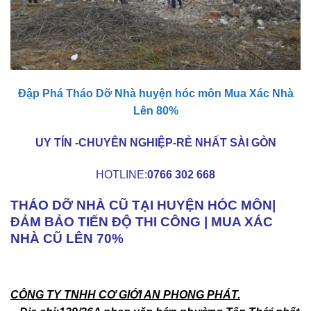
Đập Phá Tháo Dỡ Nhà huyện hóc môn Mua Xác Nhà
Lên 80%
UY TÍN -CHUYÊN NGHIỆP-RẺ NHẤT SÀI GÒN
HOTLINE:
0766 302 668
THÁO DỠ NHÀ CŨ TẠI HUYỆN HÓC MÔN|
ĐẢM BẢO TIẾN ĐỘ THI CÔNG | MUA XÁC
NHÀ CŨ LÊN 70%
CÔNG TY TNHH CƠ GIỚI AN PHONG PHÁT.