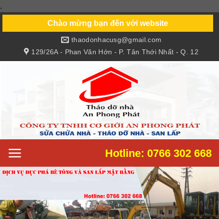
.
Skip
to
Chào mừng bạn đến với website
content
thaodonhacusg@gmail.com
129/26A - Phan Văn Hớn - P. Tân Thới Nhất - Q. 12
Hotline: 0766 302 668