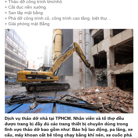
+ Tháo dỡ công trình lớn/nhỏ.
+ Cắt đục nền xưởng.
+ San lấp mặt bằng.
+ Phá dỡ công trình cũ, công trình cao tầng, biệt thự…
+ Giải phóng mặt Bằng
Dịch vụ tháo dỡ nhà tại TPHCM. Nhân viên và tổ thợ đều
được trang bị đầy đủ các trang thiết bị chuyên dùng trong
lĩnh vực tháo dỡ bao gồm như: Bảo hộ lao động, pa lăng, xe
cẩu, máy khoan cắt bê tông chạy bằng khí nén, xe cuốc phá