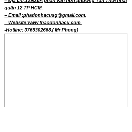
– Địa chỉ:129/26A phan văn hớn phường Tân Thới nhất
quận 12 TP HCM.
– Email :phadonhacusg@gmail.com.
– Website:www thaodonhacu.com.
-Hotline: 0766302668.( Mr Phong)