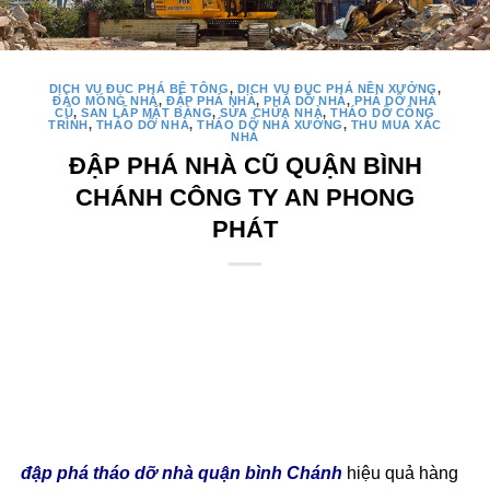
DỊCH VỤ ĐỤC PHÁ BÊ TÔNG
,
DỊCH VỤ ĐỤC PHÁ NỀN XƯỞNG
,
ĐÀO MÓNG NHÀ
,
ĐẬP PHÁ NHÀ
,
PHÁ DỠ NHÀ
,
PHÁ DỠ NHÀ
CŨ
,
SAN LẤP MẶT BẰNG
,
SỬA CHỮA NHÀ
,
THÁO DỠ CÔNG
TRÌNH
,
THÁO DỠ NHÀ
,
THÁO DỠ NHÀ XƯỞNG
,
THU MUA XÁC
NHÀ
ĐẬP PHÁ NHÀ CŨ QUẬN BÌNH
CHÁNH CÔNG TY AN PHONG
PHÁT
đập phá tháo dỡ nhà quận bình Chánh
hiệu quả hàng