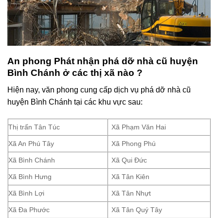
An phong Phát nhận phá dỡ nhà cũ huyện
Bình Chánh ở các thị xã nào ?
Hiện nay, văn phong cung cấp dịch vụ phá dỡ nhà cũ
huyện Bình Chánh tại các khu vực sau:
Thị trấn Tân Túc
Xã Phạm Văn Hai
Xã An Phú Tây
Xã Phong Phú
Xã Bình Chánh
Xã Qui Đức
Xã Bình Hưng
Xã Tân Kiên
Xã Bình Lợi
Xã Tân Nhựt
Xã Đa Phước
Xã Tân Quý Tây