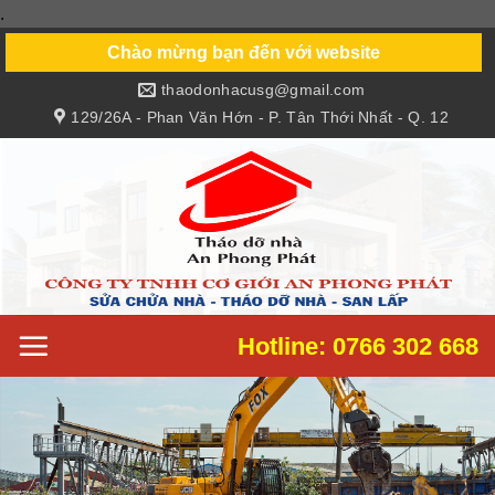
.
Skip
to
Chào mừng bạn đến với website
content
thaodonhacusg@gmail.com
129/26A - Phan Văn Hớn - P. Tân Thới Nhất - Q. 12
Hotline: 0766 302 668