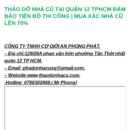
THÁO DỠ NHÀ CŨ TẠI QUẬN 12 TPHCM ĐẢM
BẢO TIẾN ĐỘ THI CÔNG | MUA XÁC NHÀ CŨ
LÊN 70%
CÔNG TY TNHH CƠ GIỚI AN PHONG PHÁT.
– Địa chỉ:129/26A phan văn hớn phường Tân Thới nhất
quận 12 TP HCM.
– Email :phadonhacusg@gmail.com.
– Website:www thaodonhacu.com.
-Hotline: 0766302668.( Mr Phong)