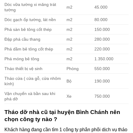
Dóc vữa tường xi măng trát
m2
45.000
tường
Dóc gạch ốp tường, lát nền
m2
80.000
Phá sàn bê tông cốt thép
m2
150.000
Đập phá cầu thang
m2
280.000
Phá dầm bê tông cốt thép
m2
220.000
Phá móng bê tông
m2
1.350.000
Tháo thiết bị vệ sinh
Phòng
550.000
Tháo cửa ( cửa gỗ, cửa nhôm
Bộ
190.000
kính)
Vận chuyển xà bần sau khi
Xe
750.000
phá dỡ
Tháo dỡ nhà cũ tại huyện Bình Chánh nên
chọn công ty nào ?
Khách hàng đang cần tìm 1 công ty phân phôi dịch vụ tháo