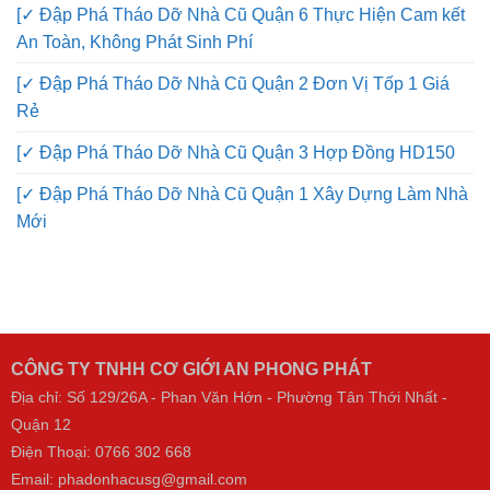
[✓ Đập Phá Tháo Dỡ Nhà Cũ Quận 6 Thực Hiện Cam kết
An Toàn, Không Phát Sinh Phí
[✓ Đập Phá Tháo Dỡ Nhà Cũ Quận 2 Đơn Vị Tốp 1 Giá
Rẻ
[✓ Đập Phá Tháo Dỡ Nhà Cũ Quận 3 Hợp Đồng HD150
[✓ Đập Phá Tháo Dỡ Nhà Cũ Quận 1 Xây Dựng Làm Nhà
Mới
CÔNG TY TNHH CƠ GIỚI AN PHONG PHÁT
Địa chỉ: Số 129/26A - Phan Văn Hớn - Phường Tân Thới Nhất -
Quận 12
Điện Thoại:
0766 302 668
Email: phadonhacusg@gmail.com