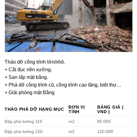
Tháo dỡ công trình lớn/nhỏ.
+ Cắt đục nền xưởng.
+ San lấp mặt bằng.
+ Phá dỡ công trình cũ, công trình cao tầng, biệt thự…
+ Giải phóng mặt Bằng
ĐƠN VỊ
BẢNG GIÁ (
THÁO PHÁ DỠ HẠNG MỤC
TÍNH
VND )
Đập phá tường 110
m2
80.000
Đập phá tường 220
m2
150.000