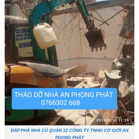
ĐẬP PHÁ NHÀ CŨ QUẬN 12 CÔNG TY TNHH CƠ GIỚI AN
PHONG PHÁT