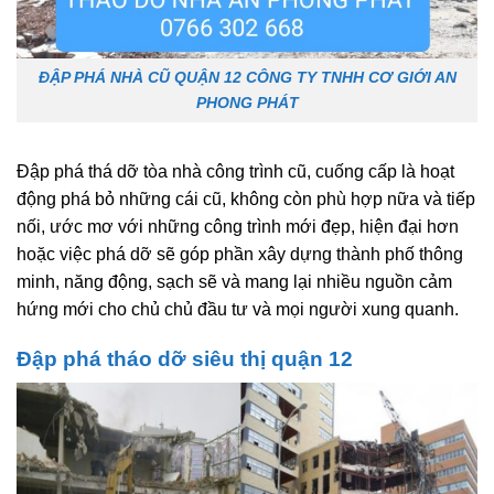
ĐẬP PHÁ NHÀ CŨ QUẬN 12 CÔNG TY TNHH CƠ GIỚI AN
PHONG PHÁT
Đập phá thá dỡ tòa nhà công trình cũ, cuống cấp là hoạt
động phá bỏ những cái cũ, không còn phù hợp nữa và tiếp
nối, ước mơ với những công trình mới đẹp, hiện đại hơn
hoặc việc phá dỡ sẽ góp phần xây dựng thành phố thông
minh, năng động, sạch sẽ và mang lại nhiều nguồn cảm
hứng mới cho chủ chủ đầu tư và mọi người xung quanh.
Đập phá tháo dỡ siêu thị quận 12