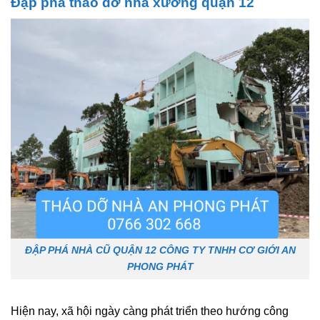
Đập phá tháo dỡ nhà xưởng quận 12
ĐẬP PHÁ NHÀ CŨ QUẬN 12 CÔNG TY TNHH CƠ GIỚI AN
PHONG PHÁT
Hiện nay, xã hội ngày càng phát triển theo hướng công