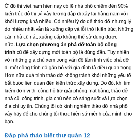
Ở đô thị việt nam hiện nay có lẽ nhà phố chiếm đến 90%
kiến trúc đô thị ,vì vậy lượng đập đi xây lại hàng năm với
khối lượng khá nhiều. Có nhiều lý do để tháo dỡ nhưng lý
do nhiều nhất vẫn là xuống cấp và lỗi thời kiến trúc, Những
căn nhà cũ nát, xuống cấp không thể sử dụng được
nữa.
Lựa chọn phương án phá dỡ toàn bộ công
trình
cũ để xây dựng mới toàn bộ là đúng đắn. Tuy nhiên
với những gia chủ xem trọng vấn đề tâm linh việc phá dỡ
đi một công trình đã gắn bó với gia đình là điều quan trọng.
Hơn nữa quá trình tháo dở không tránh khỏi những yếu tố
bắt buộc liên quan đến kiến thức xây dựng. Do đó, khi tìm
kiếm đơn vị thi công hỗ trợ giải phóng mặt bằng, tháo dở
nhà cũ, công trình, gia chủ nên có sáng suốt và lựa chọn
địa chỉ uy tín. Chúng tôi có kinh nghiệm tháo dỡ nhà phố
vậy hãy để cho chúng tôi thực hiện sứ mệnh của mình cho
bạn.
Đập phá tháo biệt thự quận 12