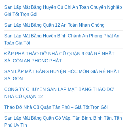
San Lấp Mặt Bằng Huyện Củ Chi An Toàn Chuyên Nghiệp
Giá Tốt Trọn Gói
San Lấp Mặt Bằng Quận 12 An Toàn Nhan Chóng
San Lấp Mặt Bằng Huyện Bình Chánh An Phong Phát An
Toàn Giá Tốt
ĐẬP PHÁ THÁO DỠ NHÀ CŨ QUẬN 9 GIÁ RẺ NHẤT
SÀI GÒN AN PHONG PHÁT
SAN LẤP MẶT BẰNG HUYỆN HÓC MÔN GIÁ RẺ NHẤT
SÀI GÒN
CÔNG TY CHUYÊN SAN LẤP MẶT BẰNG THÁO DỠ
NHÀ CŨ QUẬN 12
Tháo Dỡ Nhà Cũ Quận Tân Phú – Giá Tốt Trọn Gói
San Lấp Mặt Bằng Quận Gò Vấp, Tân Bình, Bình Tân, Tân
Phú Uy Tín