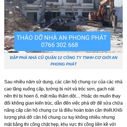
ĐẬP PHÁ NHÀ CŨ QUẬN 12 CÔNG TY TNHH CƠ GIỚI AN
PHONG PHÁT
Sau nhiều năm sử dụng, các căn hộ chung cư của các nhà
cao tầng xuống cấp, tường bị nứt và tróc sơn, gạch nát
nền thì bị hoen ố, mất mầu thấm dột… Hoặc do muốn thay
đổi không gian kiến trúc, dẫn đến việc phá dỡ để sửa chữa
nâng cấp căn hộ chung cư là điều hoàn toàn cần thiết.Khối
lượng phá dỡ căn hộ chung cư tuy không nhiều nhưng
mặt bằng thi công chặt hẹp, khu vực thi công liền kề với