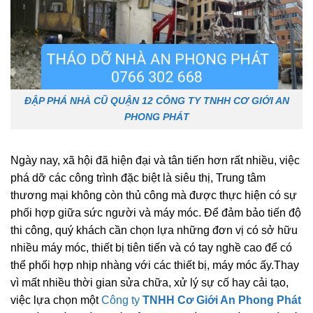
ĐẬP PHÁ NHÀ CŨ QUẬN 12 CÔNG TY TNHH CƠ GIỚI AN
PHONG PHÁT
Ngày nay, xã hội đã hiện đại và tân tiến hơn rất nhiều, việc
phá dỡ các công trình đặc biệt là siêu thị, Trung tâm
thương mại không còn thủ công mà được thực hiện có sự
phối hợp giữa sức người và máy móc. Để đảm bảo tiến độ
thi công, quý khách cần chọn lựa những đơn vị có sở hữu
nhiều máy móc, thiết bị tiên tiến và có tay nghề cao để có
thể phối hợp nhịp nhàng với các thiết bị, máy móc ấy.Thay
vì mất nhiều thời gian sửa chữa, xử lý sự cố hay cải tạo,
việc lựa chọn một
Công ty
TNHH Cơ Giới An Phong Phát