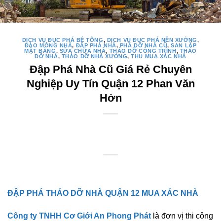
DỊCH VỤ ĐỤC PHÁ BÊ TÔNG
,
DỊCH VỤ ĐỤC PHÁ NỀN XƯỞNG
,
ĐÀO MÓNG NHÀ
,
ĐẬP PHÁ NHÀ
,
PHÁ DỠ NHÀ CŨ
,
SAN LẤP
MẶT BẰNG
,
SỬA CHỮA NHÀ
,
THÁO DỠ CÔNG TRÌNH
,
THÁO
DỠ NHÀ
,
THÁO DỠ NHÀ XƯỞNG
,
THU MUA XÁC NHÀ
Đập Phá Nhà Cũ Giá Rẻ Chuyên
Nghiệp Uy Tín Quận 12 Phan Văn
Hớn
ĐẬP PHÁ THÁO DỠ NHÀ QUẬN 12 MUA XÁC NHÀ
Công ty TNHH Cơ Giới An Phong Phát
là đơn vị thi công