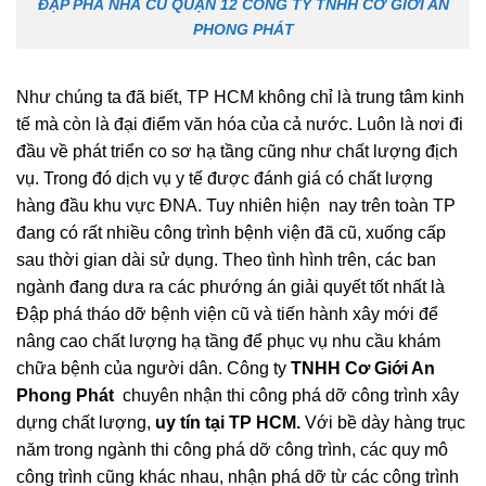
ĐẬP PHÁ NHÀ CŨ QUẬN 12 CÔNG TY TNHH CƠ GIỚI AN
PHONG PHÁT
Như chúng ta đã biết, TP HCM không chỉ là trung tâm kinh
tế mà còn là đại điểm văn hóa của cả nước. Luôn là nơi đi
đầu về phát triển co sơ hạ tầng cũng như chất lượng địch
vụ. Trong đó dịch vụ y tế được đánh giá có chất lượng
hàng đầu khu vực ĐNA. Tuy nhiên hiện nay trên toàn TP
đang có rất nhiều công trình bệnh viện đã cũ, xuống cấp
sau thời gian dài sử dụng. Theo tình hình trên, các ban
ngành đang dưa ra các phướng án giải quyết tốt nhất là
Đập phá tháo dỡ bệnh viện cũ và tiến hành xây mới để
nâng cao chất lượng hạ tầng để phục vụ nhu cầu khám
chữa bệnh của người dân. Công ty
TNHH Cơ Giới An
Phong Phát
chuyên nhận thi công phá dỡ công trình xây
dựng chất lượng,
uy tín tại TP HCM.
Với bề dày hàng trục
năm trong ngành thi công phá dỡ công trình, các quy mô
công trình cũng khác nhau, nhận phá dỡ từ các công trình