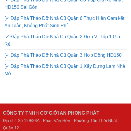
HD150 Sài Gòn
[✓ Đập Phá Tháo Dỡ Nhà Cũ Quận 6 Thực Hiện Cam kết
An Toàn, Không Phát Sinh Phí
[✓ Đập Phá Tháo Dỡ Nhà Cũ Quận 2 Đơn Vị Tốp 1 Giá
Rẻ
[✓ Đập Phá Tháo Dỡ Nhà Cũ Quận 3 Hợp Đồng HD150
[✓ Đập Phá Tháo Dỡ Nhà Cũ Quận 1 Xây Dựng Làm Nhà
Mới
CÔNG TY TNHH CƠ GIỚI AN PHONG PHÁT
Địa chỉ: Số 129/26A - Phan Văn Hớn - Phường Tân Thới Nhất -
Quận 12