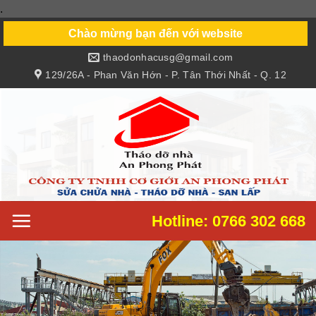
.
Skip
to
Chào mừng bạn đến với website
content
thaodonhacusg@gmail.com
129/26A - Phan Văn Hớn - P. Tân Thới Nhất - Q. 12
Hotline: 0766 302 668