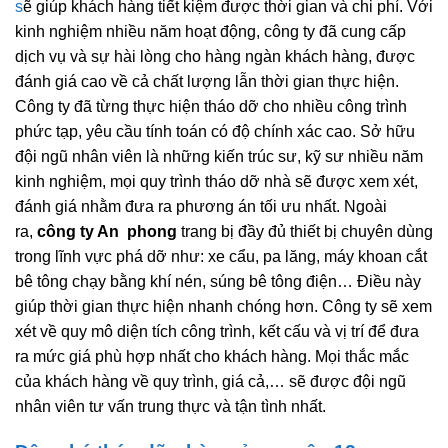
s
ẽ giúp khách hàng tiết kiệm được thời gian và chi phí. Với
kinh nghiệm nhiều năm hoạt động, công ty đã cung cấp
dịch vụ và sự hài lòng cho hàng ngàn khách hàng, được
đánh giá cao về cả chất lượng lẫn thời gian thực hiện.
Công ty đã từng thực hiện tháo dỡ cho nhiều công trình
phức tạp, yêu cầu tính toán có độ chính xác cao. Sở hữu
đội ngũ nhân viên là những kiến trúc sư, kỹ sư nhiều năm
kinh nghiệm, mọi quy trình tháo dỡ nhà sẽ được xem xét,
đánh giá nhằm đưa ra phương án tối ưu nhất. Ngoài
ra,
công ty An phong
trang bị đầy đủ thiết bị chuyên dùng
trong lĩnh vực phá dỡ như: xe cẩu, pa lăng, máy khoan cắt
bê tông chạy bằng khí nén, súng bê tông điện… Điều này
giúp thời gian thực hiện nhanh chóng hơn. Công ty sẽ xem
xét về quy mô diện tích công trình, kết cấu và vị trí để đưa
ra mức giá phù hợp nhất cho khách hàng. Mọi thắc mắc
của khách hàng về quy trình, giá cả,… sẽ được đội ngũ
nhân viên tư vấn trung thực và tận tình nhất.