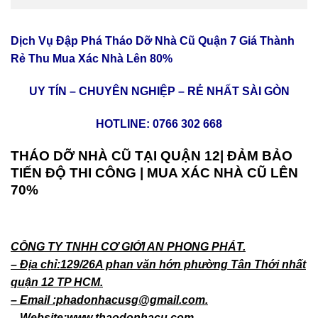
Dịch Vụ Đập Phá Tháo Dỡ Nhà Cũ Quận 7 Giá Thành
Rẻ Thu Mua Xác Nhà Lên 80%
UY TÍN – CHUYÊN NGHIỆP – RẺ NHẤT SÀI GÒN
HOTLINE:
0766 302 668
THÁO DỠ NHÀ CŨ TẠI QUẬN 12| ĐẢM BẢO
TIẾN ĐỘ THI CÔNG | MUA XÁC NHÀ CŨ LÊN
70%
CÔNG TY TNHH CƠ GIỚI AN PHONG PHÁT.
– Địa chỉ:129/26A phan văn hớn phường Tân Thới nhất
quận 12 TP HCM.
– Email :phadonhacusg@gmail.com.
– Website:www thaodonhacu.com.