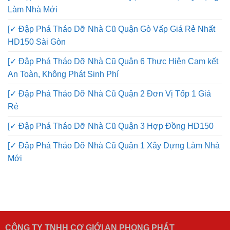
Làm Nhà Mới
[✓ Đập Phá Tháo Dỡ Nhà Cũ Quận Gò Vấp Giá Rẻ Nhất
HD150 Sài Gòn
[✓ Đập Phá Tháo Dỡ Nhà Cũ Quận 6 Thực Hiện Cam kết
An Toàn, Không Phát Sinh Phí
[✓ Đập Phá Tháo Dỡ Nhà Cũ Quận 2 Đơn Vị Tốp 1 Giá
Rẻ
[✓ Đập Phá Tháo Dỡ Nhà Cũ Quận 3 Hợp Đồng HD150
[✓ Đập Phá Tháo Dỡ Nhà Cũ Quận 1 Xây Dựng Làm Nhà
Mới
CÔNG TY TNHH CƠ GIỚI AN PHONG PHÁT