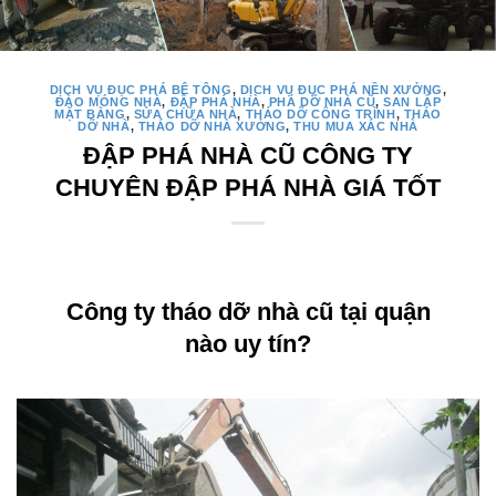
DỊCH VỤ ĐỤC PHÁ BÊ TÔNG
,
DỊCH VỤ ĐỤC PHÁ NỀN XƯỞNG
,
ĐÀO MÓNG NHÀ
,
ĐẬP PHÁ NHÀ
,
PHÁ DỠ NHÀ CŨ
,
SAN LẤP
MẶT BẰNG
,
SỬA CHỮA NHÀ
,
THÁO DỠ CÔNG TRÌNH
,
THÁO
DỠ NHÀ
,
THÁO DỠ NHÀ XƯỞNG
,
THU MUA XÁC NHÀ
ĐẬP PHÁ NHÀ CŨ CÔNG TY
CHUYÊN ĐẬP PHÁ NHÀ GIÁ TỐT
Công ty tháo dỡ nhà cũ tại quận
nào uy tín?