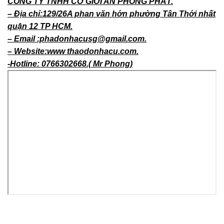
CÔNG TY TNHH CƠ GIỚI AN PHONG PHÁT.
– Địa chỉ:129/26A phan văn hớn phường Tân Thới nhất
quận 12 TP HCM.
– Email :phadonhacusg@gmail.com.
– Website:www thaodonhacu.com.
-Hotline: 0766302668.( Mr Phong)