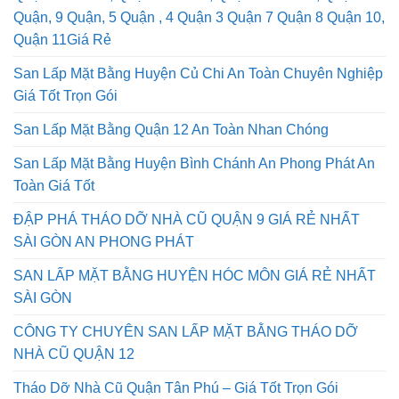
Quận, 9 Quận, 5 Quận , 4 Quận 3 Quận 7 Quận 8 Quận 10,
Quận 11Giá Rẻ
San Lấp Mặt Bằng Huyện Củ Chi An Toàn Chuyên Nghiệp
Giá Tốt Trọn Gói
San Lấp Mặt Bằng Quận 12 An Toàn Nhan Chóng
San Lấp Mặt Bằng Huyện Bình Chánh An Phong Phát An
Toàn Giá Tốt
ĐẬP PHÁ THÁO DỠ NHÀ CŨ QUẬN 9 GIÁ RẺ NHẤT
SÀI GÒN AN PHONG PHÁT
SAN LẤP MẶT BẰNG HUYỆN HÓC MÔN GIÁ RẺ NHẤT
SÀI GÒN
CÔNG TY CHUYÊN SAN LẤP MẶT BẰNG THÁO DỠ
NHÀ CŨ QUẬN 12
Tháo Dỡ Nhà Cũ Quận Tân Phú – Giá Tốt Trọn Gói