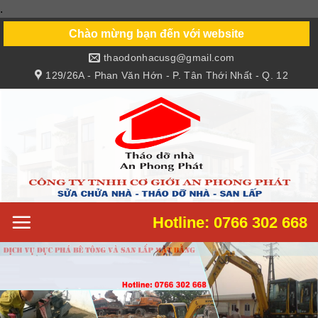
.
Skip
to
Chào mừng bạn đến với website
content
thaodonhacusg@gmail.com
129/26A - Phan Văn Hớn - P. Tân Thới Nhất - Q. 12
Hotline: 0766 302 668