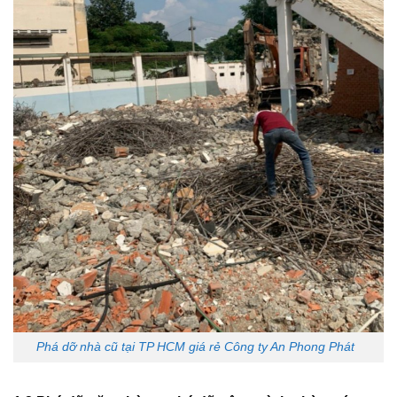
Phá dỡ nhà cũ tại TP HCM giá rẻ Công ty An Phong Phát