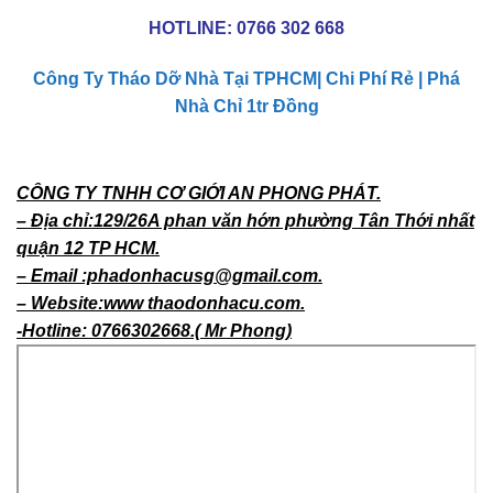
HOTLINE:
0766 302 668
Công Ty Tháo Dỡ Nhà Tại TPHCM| Chi Phí Rẻ | Phá
Nhà Chỉ 1tr Đồng
CÔNG TY TNHH CƠ GIỚI AN PHONG PHÁT.
– Địa chỉ:129/26A phan văn hớn phường Tân Thới nhất
quận 12 TP HCM.
– Email :phadonhacusg@gmail.com.
– Website:www thaodonhacu.com.
-Hotline: 0766302668.( Mr Phong)