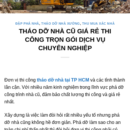
ĐẬP PHÁ NHÀ
,
THÁO DỠ NHÀ XƯỞNG
,
THU MUA XÁC NHÀ
THÁO DỠ NHÀ CŨ GIÁ RẺ THI
CÔNG TRỌN GÓI DỊCH VỤ
CHUYÊN NGHIỆP
Đơn vị thi công
tháo dỡ nhà tại TP HCM
và các tỉnh thành
lân cận. Với nhiều năm kinh nghiệm trong lĩnh vực phá dỡ
công trình nhà cũ, đảm bảo chất lượng thi công và giá rẻ
nhất.
Xây dựng là việc làm đòi hỏi rất nhiều yếu tố nhưng phá
dỡ nhà cũng không hề đơn giản. Phá dỡ làm sao cho an
toàn chi phí thấp nhất thì đòi hỏi đơn vị thi công phải có