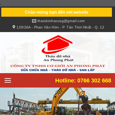
.
Skip
to
Chào mừng bạn đến với website
content
thaodonhacusg@gmail.com
129/26A - Phan Văn Hớn - P. Tân Thới Nhất - Q. 12
Hotline: 0766 302 668