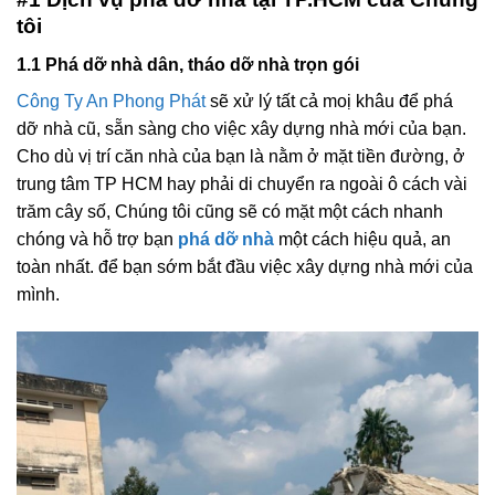
tôi
1.1 Phá dỡ nhà dân, tháo dỡ nhà trọn gói
Công Ty An Phong Phát
sẽ xử lý tất cả moị khâu để phá
dỡ nhà cũ, sẵn sàng cho việc xây dựng nhà mới của bạn.
Cho dù vị trí căn nhà của bạn là nằm ở mặt tiền đường, ở
trung tâm TP HCM hay phải di chuyển ra ngoài ô cách vài
trăm cây số, Chúng tôi cũng sẽ có mặt một cách nhanh
chóng và hỗ trợ bạn
phá dỡ nhà
một cách hiệu quả, an
toàn nhất. để bạn sớm bắt đầu việc xây dựng nhà mới của
mình.