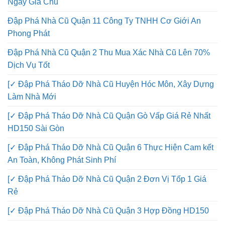
Ngày Gia Chủ
Đập Phá Nhà Cũ Quận 11 Công Ty TNHH Cơ Giới An
Phong Phát
Đập Phá Nhà Cũ Quận 2 Thu Mua Xác Nhà Cũ Lên 70%
Dịch Vụ Tốt
[✓ Đập Phá Tháo Dỡ Nhà Cũ Huyện Hóc Môn, Xây Dựng
Làm Nhà Mới
[✓ Đập Phá Tháo Dỡ Nhà Cũ Quận Gò Vấp Giá Rẻ Nhất
HD150 Sài Gòn
[✓ Đập Phá Tháo Dỡ Nhà Cũ Quận 6 Thực Hiện Cam kết
An Toàn, Không Phát Sinh Phí
[✓ Đập Phá Tháo Dỡ Nhà Cũ Quận 2 Đơn Vị Tốp 1 Giá
Rẻ
[✓ Đập Phá Tháo Dỡ Nhà Cũ Quận 3 Hợp Đồng HD150