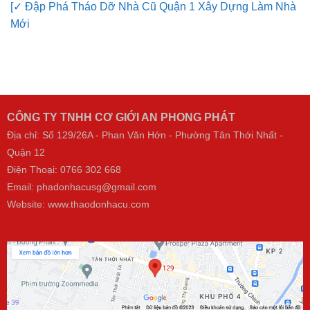
[✓ Đập Phá Tháo Dỡ Nhà Cũ Quận 1 Xây Dựng Làm Nhà
Mới
CÔNG TY TNHH CƠ GIỚI AN PHONG PHÁT
Địa chỉ: Số 129/26A - Phan Văn Hớn - Phường Tân Thới Nhất -
Quận 12
Điện Thoại:
0766 302 668
Email: phadonhacusg@gmail.com
Website:
www.thaodonhacu.com