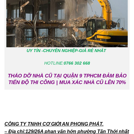
UY TÍN -CHUYÊN NGHIỆP-GIÁ RẺ NHẤT
HOTLINE:
0766 302 668
THÁO DỠ NHÀ CŨ TẠI QUẬN 9 TPHCM ĐẢM BẢO
TIẾN ĐỘ THI CÔNG | MUA XÁC NHÀ CŨ LÊN 70%
CÔNG TY TNHH CƠ GIỚI AN PHONG PHÁT.
– Địa chỉ:129/26A phan văn hớn phường Tân Thới nhất