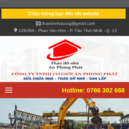
.
Skip
to
Chào mừng bạn đến với website
content
thaodonhacusg@gmail.com
129/26A - Phan Văn Hớn - P. Tân Thới Nhất - Q. 12
Hotline: 0766 302 668