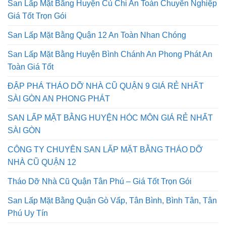
San Lấp Mặt Bằng Huyện Củ Chi An Toàn Chuyên Nghiệp
Giá Tốt Trọn Gói
San Lấp Mặt Bằng Quận 12 An Toàn Nhan Chóng
San Lấp Mặt Bằng Huyện Bình Chánh An Phong Phát An
Toàn Giá Tốt
ĐẬP PHÁ THÁO DỠ NHÀ CŨ QUẬN 9 GIÁ RẺ NHẤT
SÀI GÒN AN PHONG PHÁT
SAN LẤP MẶT BẰNG HUYỆN HÓC MÔN GIÁ RẺ NHẤT
SÀI GÒN
CÔNG TY CHUYÊN SAN LẤP MẶT BẰNG THÁO DỠ
NHÀ CŨ QUẬN 12
Tháo Dỡ Nhà Cũ Quận Tân Phú – Giá Tốt Trọn Gói
San Lấp Mặt Bằng Quận Gò Vấp, Tân Bình, Bình Tân, Tân
Phú Uy Tín