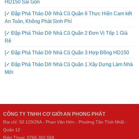
HD150 Sài Gòn
[✓ Đập Phá Tháo Dỡ Nhà Cũ Quận 6 Thực Hiện Cam kết
An Toàn, Không Phát Sinh Phí
[✓ Đập Phá Tháo Dỡ Nhà Cũ Quận 2 Đơn Vị Tốp 1 Giá
Rẻ
[✓ Đập Phá Tháo Dỡ Nhà Cũ Quận 3 Hợp Đồng HD150
[✓ Đập Phá Tháo Dỡ Nhà Cũ Quận 1 Xây Dựng Làm Nhà
Mới
CÔNG TY TNHH CƠ GIỚI AN PHONG PHÁT
Địa chỉ: Số 129/26A - Phan Văn Hớn - Phường Tân Thới Nhất -
Quận 12
Điện Thoại:
0766 302 668