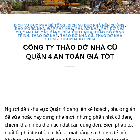
DỊCH VỤ ĐỤC PHÁ BÊ TÔNG
,
DỊCH VỤ ĐỤC PHÁ NỀN XƯỞNG
,
ĐÀO MÓNG NHÀ
,
ĐẬP PHÁ NHÀ
,
PHÁ DỠ NHÀ
,
PHÁ DỠ NHÀ
CŨ
,
SAN LẤP MẶT BẰNG
,
SỬA CHỮA NHÀ
,
THÁO DỠ CÔNG
TRÌNH
,
THÁO DỠ NHÀ
,
THÁO DỠ NHÀ CŨ
,
THÁO DỠ NHÀ
XƯỞNG
,
THU MUA XÁC NHÀ
CÔNG TY THÁO DỠ NHÀ CŨ
QUẬN 4 AN TOÀN GIÁ TỐT
Người dân khu vực Quận 4 đang lên kế hoạch, phương án
để sửa hoặc xây dựng nhà mới, nhưng phần nhà cũ đang
chiếm khá nhiều diện tích đất cần dùng đến. Biện pháp tốt
nhất là phá dỡ nhà cũ, trả lại mặt bằng sạch đẹp để tiến