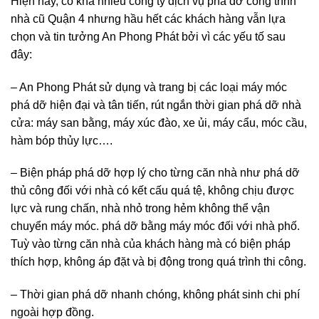
Hiện nay, có khá nhiều công ty dịch vụ phá dỡ công trình
nhà cũ Quận 4 nhưng hầu hết các khách hàng vẫn lựa
chọn và tin tưởng An Phong Phát bởi vì các yếu tố sau
đây:
– An Phong Phát sử dụng và trang bị các loại máy móc
phá dỡ hiện đại và tân tiến, rút ngắn thời gian phá dỡ nhà
cửa: máy san bằng, máy xúc đào, xe ủi, máy cẩu, móc cầu,
hàm bóp thủy lực….
– Biện pháp phá dỡ hợp lý cho từng căn nhà như phá dỡ
thủ công đối với nhà có kết cấu quá tệ, không chịu được
lực và rung chấn, nhà nhỏ trong hẻm không thể vận
chuyển máy móc. phá dỡ bằng máy móc đối với nhà phố.
Tuỳ vào từng căn nhà của khách hàng mà có biện pháp
thích hợp, không áp đặt và bị động trong quá trình thi công.
– Thời gian phá dỡ nhanh chóng, không phát sinh chi phí
ngoài hợp đồng.