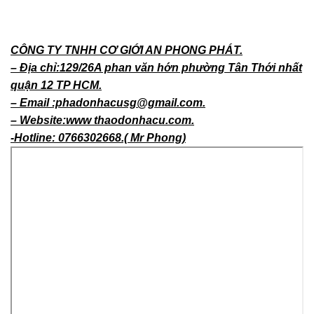
CÔNG TY TNHH CƠ GIỚI AN PHONG PHÁT.
– Địa chỉ:129/26A phan văn hớn phường Tân Thới nhất
quận 12 TP HCM.
– Email :phadonhacusg@gmail.com.
– Website:www thaodonhacu.com.
-Hotline: 0766302668.( Mr Phong)