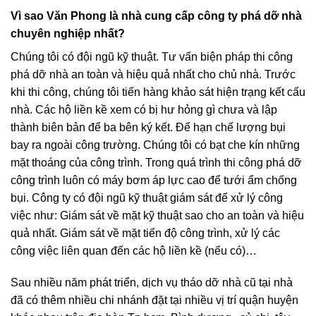
Vì sao Văn Phong là nhà cung cấp công ty phá dỡ nhà
chuyên nghiệp nhất?
Chúng tôi có đội ngũ kỹ thuật. Tư vấn biện pháp thi công
phá dỡ nhà an toàn và hiệu quả nhất cho chủ nhà. Trước
khi thi công, chúng tôi tiến hàng khảo sát hiện trạng kết cấu
nhà. Các hộ liền kề xem có bị hư hỏng gì chưa và lập
thành biên bản để ba bên ký kết. Để hạn chế lượng bụi
bay ra ngoài công trường. Chúng tôi có bạt che kín những
mặt thoáng của công trình. Trong quá trình thi công phá dỡ
công trình luôn có máy bơm áp lực cao để tưới ẩm chống
bụi. Công ty có đội ngũ kỹ thuật giám sát để xử lý công
việc như: Giám sát về mặt kỹ thuật sao cho an toàn và hiệu
quả nhất. Giám sát về mặt tiến độ công trình, xử lý các
công việc liên quan đến các hộ liền kề (nếu có)…
Sau nhiều năm phát triển, dịch vụ tháo dỡ nhà cũ tại nhà
đã có thêm nhiều chi nhánh đặt tại nhiều vị trí quận huyện