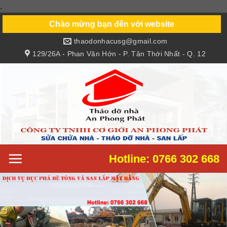
.
Skip
to
Chào mừng bạn đến với website
content
thaodonhacusg@gmail.com
129/26A - Phan Văn Hớn - P. Tân Thới Nhất - Q. 12
Hotline: 0766 302 668