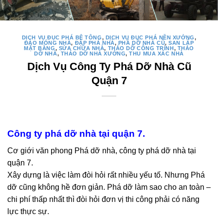
DỊCH VỤ ĐỤC PHÁ BÊ TÔNG
,
DỊCH VỤ ĐỤC PHÁ NỀN XƯỞNG
,
ĐÀO MÓNG NHÀ
,
ĐẬP PHÁ NHÀ
,
PHÁ DỠ NHÀ CŨ
,
SAN LẤP
MẶT BẰNG
,
SỬA CHỮA NHÀ
,
THÁO DỠ CÔNG TRÌNH
,
THÁO
DỠ NHÀ
,
THÁO DỠ NHÀ XƯỞNG
,
THU MUA XÁC NHÀ
Dịch Vụ Công Ty Phá Dỡ Nhà Cũ
Quận 7
Công ty phá dỡ nhà tại quận 7.
Cơ giới văn phong Phá dỡ nhà, công ty phá dỡ nhà tại
quận 7.
Xây dựng là việc làm đòi hỏi rất nhiều yếu tố. Nhưng Phá
dỡ cũng không hề đơn giản. Phá dỡ làm sao cho an toàn –
chi phí thấp nhất thì đòi hỏi đơn vị thi công phải có năng
lực thực sự.