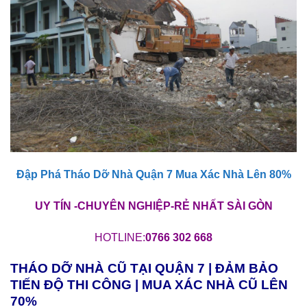
Đập Phá Tháo Dỡ Nhà Quận 7 Mua Xác Nhà Lên 80%
UY TÍN -CHUYÊN NGHIỆP-RẺ NHẤT SÀI GÒN
HOTLINE:
0766 302 668
THÁO DỠ NHÀ CŨ TẠI QUẬN 7 | ĐẢM BẢO
TIẾN ĐỘ THI CÔNG | MUA XÁC NHÀ CŨ LÊN
70%