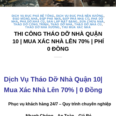
DỊCH VỤ ĐỤC PHÁ BÊ TÔNG
,
DỊCH VỤ ĐỤC PHÁ NỀN XƯỞNG
,
ĐÀO MÓNG NHÀ
,
ĐẬP PHÁ NHÀ
,
ĐẬP PHÁ NHÀ CŨ
,
PHÁ DỠ
NHÀ
,
PHÁ DỠ NHÀ CŨ
,
SAN LẤP MẶT BẰNG
,
SỬA CHỮA NHÀ
,
THÁO DỠ CÔNG TRÌNH
,
THÁO DỠ NHÀ
,
THÁO DỠ NHÀ CŨ
,
THÁO DỠ NHÀ XƯỞNG
,
THU MUA XÁC NHÀ
THI CÔNG THÁO DỠ NHÀ QUẬN
10 | MUA XÁC NHÀ LÊN 70% | PHÍ
0 ĐỒNG
Dịch Vụ Tháo Dỡ Nhà Quận 10|
Mua Xác Nhà Lên 70% | 0 Đồng
Phục vụ khách hàng 24/7 – Quy trình chuyên nghiệp