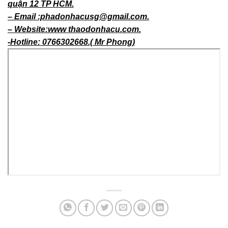
– Địa chỉ:129/26A phan văn hớn phường Tân Thới nhất
quận 12 TP HCM.
– Email :phadonhacusg@gmail.com.
– Website:www thaodonhacu.com.
-Hotline: 0766302668.( Mr Phong)