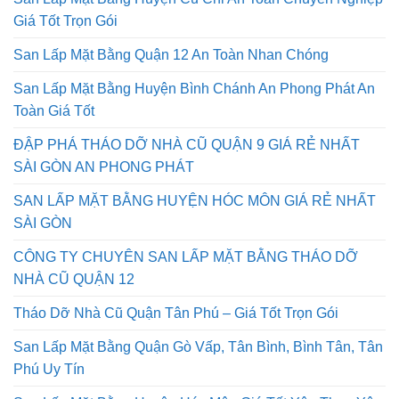
San Lấp Mặt Bằng Huyện Củ Chi An Toàn Chuyên Nghiệp
Giá Tốt Trọn Gói
San Lấp Mặt Bằng Quận 12 An Toàn Nhan Chóng
San Lấp Mặt Bằng Huyện Bình Chánh An Phong Phát An
Toàn Giá Tốt
ĐẬP PHÁ THÁO DỠ NHÀ CŨ QUẬN 9 GIÁ RẺ NHẤT
SÀI GÒN AN PHONG PHÁT
SAN LẤP MẶT BẰNG HUYỆN HÓC MÔN GIÁ RẺ NHẤT
SÀI GÒN
CÔNG TY CHUYÊN SAN LẤP MẶT BẰNG THÁO DỠ
NHÀ CŨ QUẬN 12
Tháo Dỡ Nhà Cũ Quận Tân Phú – Giá Tốt Trọn Gói
San Lấp Mặt Bằng Quận Gò Vấp, Tân Bình, Bình Tân, Tân
Phú Uy Tín