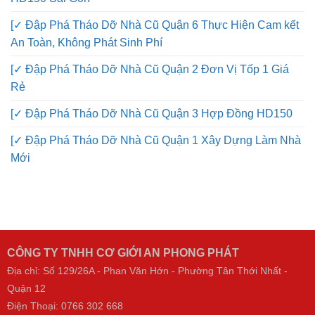
HD150 Sài Gòn
[✓ Đập Phá Tháo Dỡ Nhà Cũ Quận 6 Thực Hiện Cam kết
An Toàn, Không Phát Sinh Phí
[✓ Đập Phá Tháo Dỡ Nhà Cũ Quận 2 Đơn Vị Tốp 1 Giá
Rẻ
[✓ Đập Phá Tháo Dỡ Nhà Cũ Quận 3 Hợp Đồng HD150
[✓ Đập Phá Tháo Dỡ Nhà Cũ Quận 1 Xây Dựng Làm Nhà
Mới
CÔNG TY TNHH CƠ GIỚI AN PHONG PHÁT
Địa chỉ: Số 129/26A - Phan Văn Hớn - Phường Tân Thới Nhất -
Quận 12