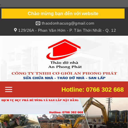
.
Skip
to
Chào mừng bạn đến với website
content
thaodonhacusg@gmail.com
129/26A - Phan Văn Hớn - P. Tân Thới Nhất - Q. 12
Hotline: 0766 302 668