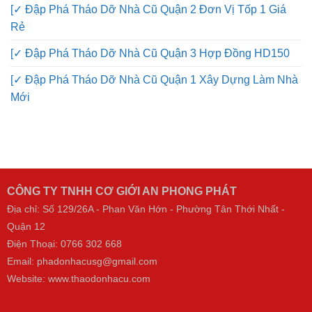
[✓ Đập Phá Tháo Dỡ Nhà Cũ Quận 2 Đơn Vị Tốp 1 Giá
Rẻ
[✓ Đập Phá Tháo Dỡ Nhà Cũ Quận 3 Hợp Đồng HD150
[✓ Đập Phá Tháo Dỡ Nhà Cũ Quận 1 Xây Dựng Làm Nhà
Mới
CÔNG TY TNHH CƠ GIỚI AN PHONG PHÁT
Địa chỉ: Số 129/26A - Phan Văn Hớn - Phường Tân Thới Nhất -
Quận 12
Điện Thoại:
0766 302 668
Email: phadonhacusg@gmail.com
Website:
www.thaodonhacu.com