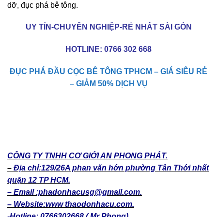
dỡ, đục phá bê tông.
UY TÍN-CHUYÊN NGHIỆP-RẺ NHẤT SÀI GÒN
HOTLINE:
0766 302 668
ĐỤC PHÁ ĐẦU CỌC BÊ TÔNG TPHCM – GIÁ SIÊU RẺ
– GIẢM 50% DỊCH VỤ
CÔNG TY TNHH CƠ GIỚI AN PHONG PHÁT.
–
Địa chỉ:129/26A phan văn hớn phường Tân Thới nhất
quận 12 TP HCM.
– Email :phadonhacusg@gmail.com.
– Website:www thaodonhacu.com.
-Hotline: 0766302668.( Mr Phong)