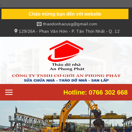
.
Skip
to
Chào mừng bạn đến với website
content
thaodonhacusg@gmail.com
129/26A - Phan Văn Hớn - P. Tân Thới Nhất - Q. 12
Hotline: 0766 302 668