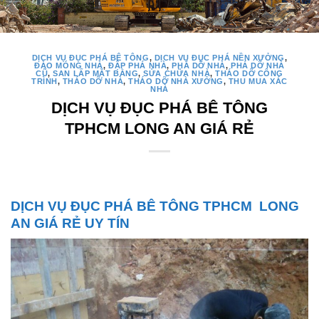
DỊCH VỤ ĐỤC PHÁ BÊ TÔNG
,
DỊCH VỤ ĐỤC PHÁ NỀN XƯỞNG
,
ĐÀO MÓNG NHÀ
,
ĐẬP PHÁ NHÀ
,
PHÁ DỠ NHÀ
,
PHÁ DỠ NHÀ
CŨ
,
SAN LẤP MẶT BẰNG
,
SỬA CHỮA NHÀ
,
THÁO DỠ CÔNG
TRÌNH
,
THÁO DỠ NHÀ
,
THÁO DỠ NHÀ XƯỞNG
,
THU MUA XÁC
NHÀ
DỊCH VỤ ĐỤC PHÁ BÊ TÔNG
TPHCM LONG AN GIÁ RẺ
DỊCH VỤ ĐỤC PHÁ BÊ TÔNG TPHCM LONG
AN GIÁ RẺ UY TÍN