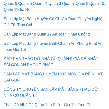
Quận, 9 Quận, 5 Quận , 4 Quận 3 Quận 7 Quận 8 Quận 10,
Quận 11Giá Rẻ
San Lấp Mặt Bằng Huyện Củ Chi An Toàn Chuyên Nghiệp
Giá Tốt Trọn Gói
San Lấp Mặt Bằng Quận 12 An Toàn Nhan Chóng
San Lấp Mặt Bằng Huyện Bình Chánh An Phong Phát An
Toàn Giá Tốt
ĐẬP PHÁ THÁO DỠ NHÀ CŨ QUẬN 9 GIÁ RẺ NHẤT
SÀI GÒN AN PHONG PHÁT
SAN LẤP MẶT BẰNG HUYỆN HÓC MÔN GIÁ RẺ NHẤT
SÀI GÒN
CÔNG TY CHUYÊN SAN LẤP MẶT BẰNG THÁO DỠ
NHÀ CŨ QUẬN 12
Tháo Dỡ Nhà Cũ Quận Tân Phú – Giá Tốt Trọn Gói