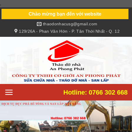
.
Skip
to
Chào mừng bạn đến với website
content
thaodonhacusg@gmail.com
129/26A - Phan Văn Hớn - P. Tân Thới Nhất - Q. 12
Hotline: 0766 302 668