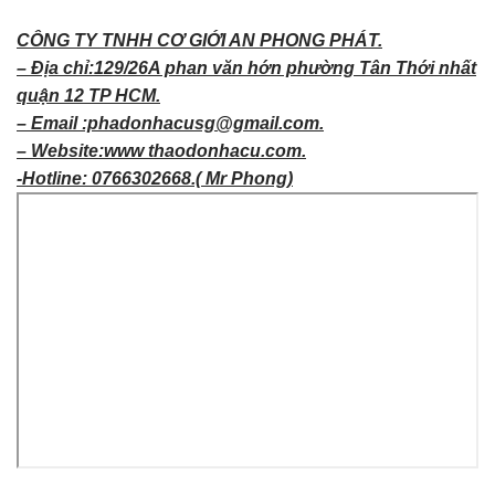
CÔNG TY TNHH CƠ GIỚI AN PHONG PHÁT.
– Địa chỉ:129/26A phan văn hớn phường Tân Thới nhất
quận 12 TP HCM.
– Email :phadonhacusg@gmail.com.
– Website:www thaodonhacu.com.
-Hotline: 0766302668.( Mr Phong)