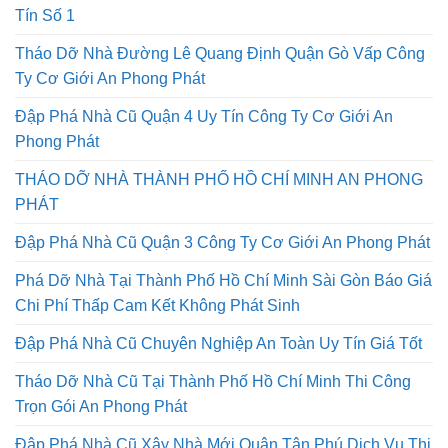
Tín Số 1
Tháo Dỡ Nhà Đường Lê Quang Định Quận Gò Vấp Công
Ty Cơ Giới An Phong Phát
Đập Phá Nhà Cũ Quận 4 Uy Tín Công Ty Cơ Giới An
Phong Phát
THÁO DỠ NHÀ THÀNH PHỐ HỒ CHÍ MINH AN PHONG
PHÁT
Đập Phá Nhà Cũ Quận 3 Công Ty Cơ Giới An Phong Phát
Phá Dỡ Nhà Tại Thành Phố Hồ Chí Minh Sài Gòn Báo Giá
Chi Phí Thấp Cam Kết Không Phát Sinh
Đập Phá Nhà Cũ Chuyên Nghiệp An Toàn Uy Tín Giá Tốt
Tháo Dỡ Nhà Cũ Tại Thành Phố Hồ Chí Minh Thi Công
Trọn Gói An Phong Phát
Đập Phá Nhà Cũ Xây Nhà Mới Quận Tân Phú Dịch Vụ Thi