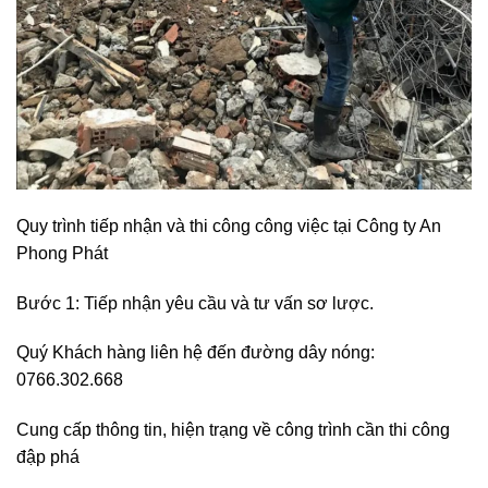
Quy trình tiếp nhận và thi công công việc tại Công ty An
Phong Phát
Bước 1: Tiếp nhận yêu cầu và tư vấn sơ lược.
Quý Khách hàng liên hệ đến đường dây nóng:
0766.302.668
Cung cấp thông tin, hiện trạng về công trình cần thi công
đập phá