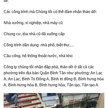
sẽ.
Các công trình mà Chúng tôi có thể đảm nhận tháo dỡ:
Nhà xưởng, xí nghiệp, nhà máy cũ
Chung cư, tòa nhà cũ đã xuống cấp
Công trình dân dụng: nhà phố, biệt thự,…
Cầu cống, hệ thống thoát nước, nhà kho
Công ty chúng tôi nhận đập phá, tháo dỡ ở tất cả các
phường trên địa bàn Quận Bình Tân như phường: An Lạc
A, An Lạc, Bình Trị Đông A, Bình trị đông B, Bình hưng hòa
A, Bình hưng hòa B, Bình hưng hòa, Tân tạo, Tân tạo A.