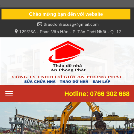
.
Skip
to
Chào mừng bạn đến với website
content
thaodonhacusg@gmail.com
129/26A - Phan Văn Hớn - P. Tân Thới Nhất - Q. 12
Hotline: 0766 302 668