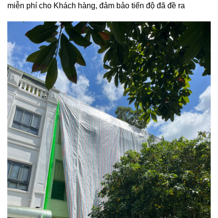
miễn phí cho Khách hàng, đảm bảo tiến độ đã đề ra