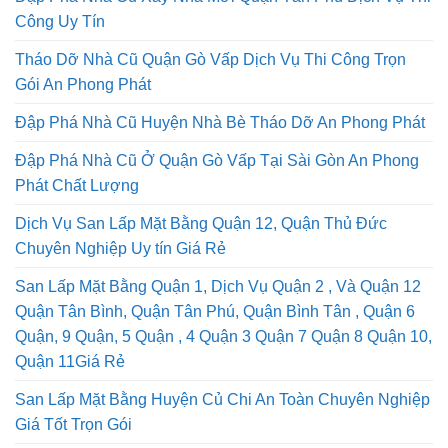
Công Uy Tín
Tháo Dỡ Nhà Cũ Quận Gò Vấp Dịch Vụ Thi Công Trọn
Gói An Phong Phát
Đập Phá Nhà Cũ Huyện Nhà Bè Tháo Dỡ An Phong Phát
Đập Phá Nhà Cũ Ở Quận Gò Vấp Tại Sài Gòn An Phong
Phát Chất Lượng
Dịch Vụ San Lấp Mặt Bằng Quận 12, Quận Thủ Đức
Chuyên Nghiệp Uy tín Giá Rẻ
San Lấp Mặt Bằng Quận 1, Dịch Vụ Quận 2 , Và Quận 12
Quận Tân Bình, Quận Tân Phú, Quận Bình Tân , Quận 6
Quận, 9 Quận, 5 Quận , 4 Quận 3 Quận 7 Quận 8 Quận 10,
Quận 11Giá Rẻ
San Lấp Mặt Bằng Huyện Củ Chi An Toàn Chuyên Nghiệp
Giá Tốt Trọn Gói