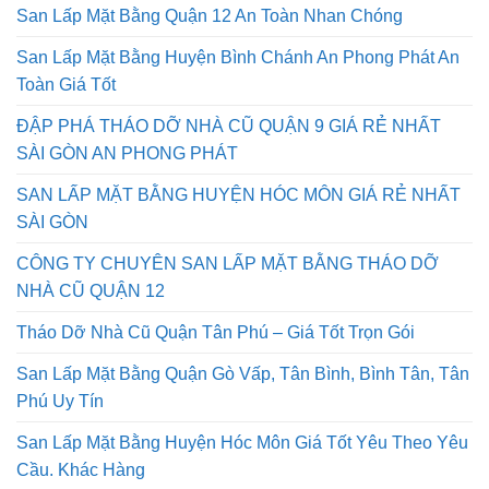
San Lấp Mặt Bằng Quận 12 An Toàn Nhan Chóng
San Lấp Mặt Bằng Huyện Bình Chánh An Phong Phát An
Toàn Giá Tốt
ĐẬP PHÁ THÁO DỠ NHÀ CŨ QUẬN 9 GIÁ RẺ NHẤT
SÀI GÒN AN PHONG PHÁT
SAN LẤP MẶT BẰNG HUYỆN HÓC MÔN GIÁ RẺ NHẤT
SÀI GÒN
CÔNG TY CHUYÊN SAN LẤP MẶT BẰNG THÁO DỠ
NHÀ CŨ QUẬN 12
Tháo Dỡ Nhà Cũ Quận Tân Phú – Giá Tốt Trọn Gói
San Lấp Mặt Bằng Quận Gò Vấp, Tân Bình, Bình Tân, Tân
Phú Uy Tín
San Lấp Mặt Bằng Huyện Hóc Môn Giá Tốt Yêu Theo Yêu
Cầu. Khác Hàng