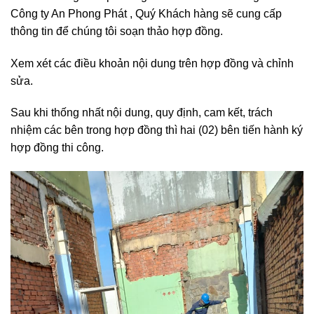
Công ty An Phong Phát , Quý Khách hàng sẽ cung cấp
thông tin để chúng tôi soạn thảo hợp đồng.
Xem xét các điều khoản nội dung trên hợp đồng và chỉnh
sửa.
Sau khi thống nhất nội dung, quy định, cam kết, trách
nhiệm các bên trong hợp đồng thì hai (02) bên tiến hành ký
hợp đồng thi công.