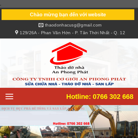
.
Skip
to
Chào mừng bạn đến với website
content
thaodonhacusg@gmail.com
129/26A - Phan Văn Hớn - P. Tân Thới Nhất - Q. 12
Hotline: 0766 302 668