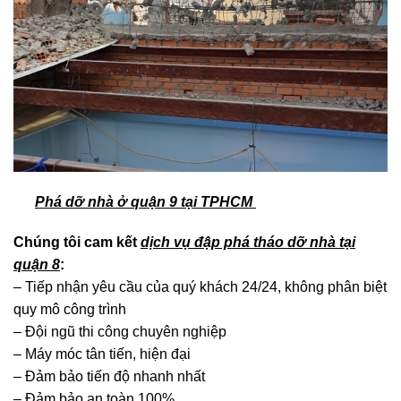
Phá dỡ nhà ở quận 9 tại TPHCM
Chúng tôi cam kết
dịch vụ đập phá tháo dỡ nhà tại
quận 8
:
– Tiếp nhận yêu cầu của quý khách 24/24, không phân biệt
quy mô công trình
– Đội ngũ thi công chuyên nghiệp
– Máy móc tân tiến, hiện đại
– Đảm bảo tiến độ nhanh nhất
– Đảm bảo an toàn 100%