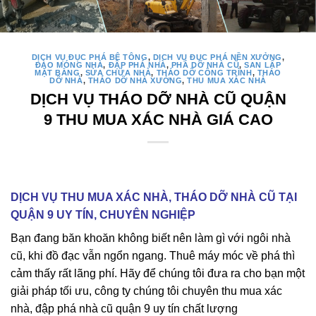
DỊCH VỤ ĐỤC PHÁ BÊ TÔNG
,
DỊCH VỤ ĐỤC PHÁ NỀN XƯỞNG
,
ĐÀO MÓNG NHÀ
,
ĐẬP PHÁ NHÀ
,
PHÁ DỠ NHÀ CŨ
,
SAN LẤP
MẶT BẰNG
,
SỬA CHỮA NHÀ
,
THÁO DỠ CÔNG TRÌNH
,
THÁO
DỠ NHÀ
,
THÁO DỠ NHÀ XƯỞNG
,
THU MUA XÁC NHÀ
DỊCH VỤ THÁO DỠ NHÀ CŨ QUẬN
9 THU MUA XÁC NHÀ GIÁ CAO
DỊCH VỤ THU MUA XÁC NHÀ, THÁO DỠ NHÀ CŨ TẠI
QUẬN 9 UY TÍN, CHUYÊN NGHIỆP
Bạn đang băn khoăn không biết nên làm gì với ngôi nhà
cũ, khi đồ đạc vẫn ngổn ngang. Thuê máy móc về phá thì
cảm thấy rất lãng phí. Hãy để chúng tôi đưa ra cho bạn một
giải pháp tối ưu, công ty chúng tôi chuyên thu mua xác
nhà, đập phá nhà cũ quận 9 uy tín chất lượng