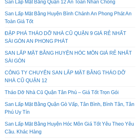
San Lấp Mặt Bằng Quận 12 An Toàn Nhan Chóng
San Lấp Mặt Bằng Huyện Bình Chánh An Phong Phát An
Toàn Giá Tốt
ĐẬP PHÁ THÁO DỠ NHÀ CŨ QUẬN 9 GIÁ RẺ NHẤT
SÀI GÒN AN PHONG PHÁT
SAN LẤP MẶT BẰNG HUYỆN HÓC MÔN GIÁ RẺ NHẤT
SÀI GÒN
CÔNG TY CHUYÊN SAN LẤP MẶT BẰNG THÁO DỠ
NHÀ CŨ QUẬN 12
Tháo Dỡ Nhà Cũ Quận Tân Phú – Giá Tốt Trọn Gói
San Lấp Mặt Bằng Quận Gò Vấp, Tân Bình, Bình Tân, Tân
Phú Uy Tín
San Lấp Mặt Bằng Huyện Hóc Môn Giá Tốt Yêu Theo Yêu
Cầu. Khác Hàng