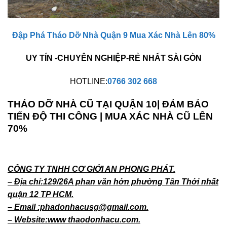
Đập Phá Tháo Dỡ Nhà Quận 9 Mua Xác Nhà Lên 80%
UY TÍN -CHUYÊN NGHIỆP-RẺ NHẤT SÀI GÒN
HOTLINE:
0766 302 668
THÁO DỠ NHÀ CŨ TẠI QUẬN 10| ĐẢM BẢO
TIẾN ĐỘ THI CÔNG | MUA XÁC NHÀ CŨ LÊN
70%
CÔNG TY TNHH CƠ GIỚI AN PHONG PHÁT.
– Địa chỉ:129/26A phan văn hớn phường Tân Thới nhất
quận 12 TP HCM.
– Email :phadonhacusg@gmail.com.
– Website:www thaodonhacu.com.