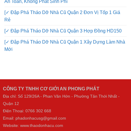
An Toàn, Không Phát Sinh Phí
[✓ Đập Phá Tháo Dỡ Nhà Cũ Quận 2 Đơn Vị Tốp 1 Giá
Rẻ
[✓ Đập Phá Tháo Dỡ Nhà Cũ Quận 3 Hợp Đồng HD150
[✓ Đập Phá Tháo Dỡ Nhà Cũ Quận 1 Xây Dựng Làm Nhà
Mới
CÔNG TY TNHH CƠ GIỚI AN PHONG PHÁT
Địa chỉ: Số 129/26A - Phan Văn Hớn - Phường Tân Thới Nhất -
Quận 12
Điện Thoại:
0766 302 668
Email: phadonhacusg@gmail.com
Website:
www.thaodonhacu.com