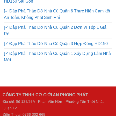
[✓ Đập Phá Tháo Dỡ Nhà Cũ Quận Gò Vấp Giá Rẻ Nhất
HD150 Sài Gòn
[✓ Đập Phá Tháo Dỡ Nhà Cũ Quận 6 Thực Hiện Cam kết
An Toàn, Không Phát Sinh Phí
[✓ Đập Phá Tháo Dỡ Nhà Cũ Quận 2 Đơn Vị Tốp 1 Giá
Rẻ
[✓ Đập Phá Tháo Dỡ Nhà Cũ Quận 3 Hợp Đồng HD150
[✓ Đập Phá Tháo Dỡ Nhà Cũ Quận 1 Xây Dựng Làm Nhà
Mới
CÔNG TY TNHH CƠ GIỚI AN PHONG PHÁT
Địa chỉ: Số 129/26A - Phan Văn Hớn - Phường Tân Thới Nhất -
Quận 12