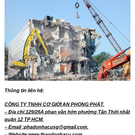
Thông tin liên hệ:
CÔNG TY TNHH CƠ GIỚI AN PHONG PHÁT.
– Địa chỉ:129/26A phan văn hớn phường Tân Thới nhất
quận 12 TP HCM.
– Email :phadonhacusg@gmail.com.