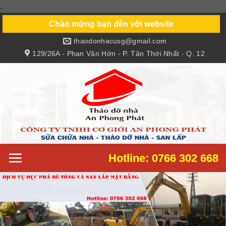
.
Skip
to
Chào mừng bạn đến với website
content
thaodonhacusg@gmail.com
129/26A - Phan Văn Hớn - P. Tân Thới Nhất - Q. 12
Hotline: 0766 302 668