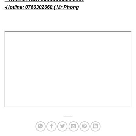
– Website:www thaodonhacu.com.
-Hotline: 0766302668.( Mr Phong