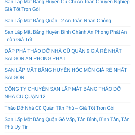
San Lấp Mặt Bằng Huyện Củ Chi An Toàn Chuyên Nghiệp
Giá Tốt Trọn Gói
San Lấp Mặt Bằng Quận 12 An Toàn Nhan Chóng
San Lấp Mặt Bằng Huyện Bình Chánh An Phong Phát An
Toàn Giá Tốt
ĐẬP PHÁ THÁO DỠ NHÀ CŨ QUẬN 9 GIÁ RẺ NHẤT
SÀI GÒN AN PHONG PHÁT
SAN LẤP MẶT BẰNG HUYỆN HÓC MÔN GIÁ RẺ NHẤT
SÀI GÒN
CÔNG TY CHUYÊN SAN LẤP MẶT BẰNG THÁO DỠ
NHÀ CŨ QUẬN 12
Tháo Dỡ Nhà Cũ Quận Tân Phú – Giá Tốt Trọn Gói
San Lấp Mặt Bằng Quận Gò Vấp, Tân Bình, Bình Tân, Tân
Phú Uy Tín