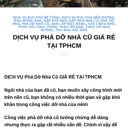
DỊCH VỤ ĐỤC PHÁ BÊ TÔNG
,
DỊCH VỤ ĐỤC PHÁ NỀN XƯỞNG
,
ĐÀO MÓNG NHÀ
,
ĐẬP PHÁ NHÀ
,
ĐẬP PHÁ NHÀ CŨ
,
PHÁ DỠ
NHÀ
,
PHÁ DỠ NHÀ CŨ
,
SAN LẤP MẶT BẰNG
,
SỬA CHỮA NHÀ
,
THÁO DỠ CÔNG TRÌNH
,
THÁO DỠ NHÀ
,
THÁO DỠ NHÀ
XƯỞNG
,
THU MUA XÁC NHÀ
DỊCH VỤ PHÁ DỠ NHÀ CŨ GIÁ RẺ
TẠI TPHCM
DỊCH VỤ Phá Dỡ Nhà Cũ GIÁ RẺ TẠI TPHCM
Ngôi nhà của bạn đã cũ, bạn muốn xây công trình mới
trên nền cũ, bạn không có nhiều thời gian và gặp khó
khăn trong công việc dỡ nhà của mình
Công việc phá dỡ nhà cũ tưởng chừng dễ dàng