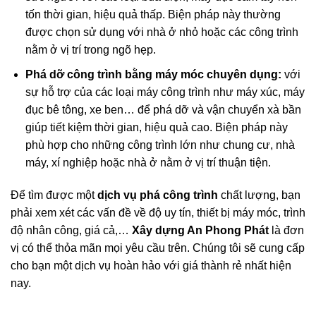
sức người với các loại búa điện, máy đục cầm tay nên
tốn thời gian, hiệu quả thấp. Biện pháp này thường
được chọn sử dụng với nhà ở nhỏ hoặc các công trình
nằm ở vị trí trong ngõ hẹp.
Phá dỡ công trình bằng máy móc chuyên dụng:
với
sự hỗ trợ của các loại máy công trình như máy xúc, máy
đục bê tông, xe ben… để phá dỡ và vận chuyển xà bần
giúp tiết kiệm thời gian, hiệu quả cao. Biện pháp này
phù hợp cho những công trình lớn như chung cư, nhà
máy, xí nghiệp hoặc nhà ở nằm ở vị trí thuận tiện.
Để tìm được một
dịch vụ phá công trình
chất lượng, bạn
phải xem xét các vấn đề về độ uy tín, thiết bị máy móc, trình
độ nhân công, giá cả,…
Xây dựng An Phong Phát
là đơn
vị có thể thỏa mãn mọi yêu cầu trên. Chúng tôi sẽ cung cấp
cho bạn một dịch vụ hoàn hảo với giá thành rẻ nhất hiện
nay.