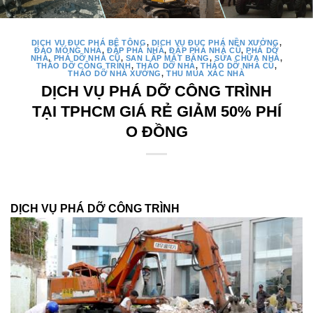
DỊCH VỤ ĐỤC PHÁ BÊ TÔNG
,
DỊCH VỤ ĐỤC PHÁ NỀN XƯỞNG
,
ĐÀO MÓNG NHÀ
,
ĐẬP PHÁ NHÀ
,
ĐẬP PHÁ NHÀ CŨ
,
PHÁ DỠ
NHÀ
,
PHÁ DỠ NHÀ CŨ
,
SAN LẤP MẶT BẰNG
,
SỬA CHỮA NHÀ
,
THÁO DỠ CÔNG TRÌNH
,
THÁO DỠ NHÀ
,
THÁO DỠ NHÀ CŨ
,
THÁO DỠ NHÀ XƯỞNG
,
THU MUA XÁC NHÀ
DỊCH VỤ PHÁ DỠ CÔNG TRÌNH
TẠI TPHCM GIÁ RẺ GIẢM 50% PHÍ
O ĐỒNG
DỊCH VỤ PHÁ DỠ CÔNG TRÌNH