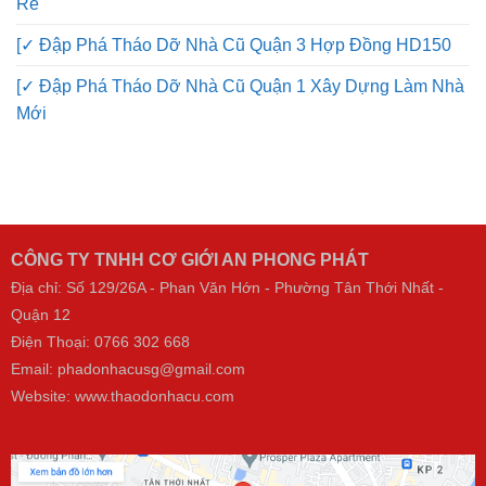
Rẻ
[✓ Đập Phá Tháo Dỡ Nhà Cũ Quận 3 Hợp Đồng HD150
[✓ Đập Phá Tháo Dỡ Nhà Cũ Quận 1 Xây Dựng Làm Nhà
Mới
CÔNG TY TNHH CƠ GIỚI AN PHONG PHÁT
Địa chỉ: Số 129/26A - Phan Văn Hớn - Phường Tân Thới Nhất -
Quận 12
Điện Thoại:
0766 302 668
Email: phadonhacusg@gmail.com
Website:
www.thaodonhacu.com