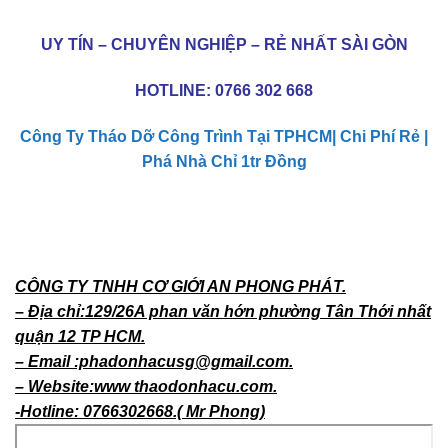
UY TÍN – CHUYÊN NGHIỆP – RẺ NHẤT SÀI GÒN
HOTLINE:
0766 302 668
Công Ty Tháo Dỡ Công Trình Tại TPHCM| Chi Phí Rẻ |
Phá Nhà Chỉ 1tr Đồng
CÔNG TY TNHH CƠ GIỚI AN PHONG PHÁT.
– Địa chỉ:129/26A phan văn hớn phường Tân Thới nhất
quận 12 TP HCM.
– Email :phadonhacusg@gmail.com.
– Website:www thaodonhacu.com.
-Hotline: 0766302668.( Mr Phong)