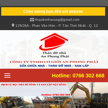
.
Skip
to
Chào mừng bạn đến với website
content
thaodonhacusg@gmail.com
129/26A - Phan Văn Hớn - P. Tân Thới Nhất - Q. 12
Hotline: 0766 302 668