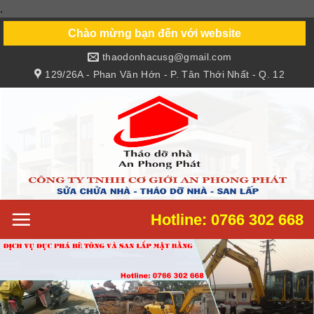
.
Skip
to
Chào mừng bạn đến với website
content
thaodonhacusg@gmail.com
129/26A - Phan Văn Hớn - P. Tân Thới Nhất - Q. 12
Hotline: 0766 302 668