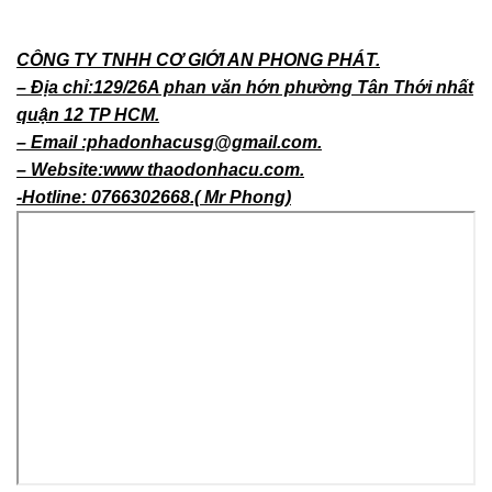
CÔNG TY TNHH CƠ GIỚI AN PHONG PHÁT.
– Địa chỉ:129/26A phan văn hớn phường Tân Thới nhất
quận 12 TP HCM.
– Email :phadonhacusg@gmail.com.
– Website:www thaodonhacu.com.
-Hotline: 0766302668.( Mr Phong)