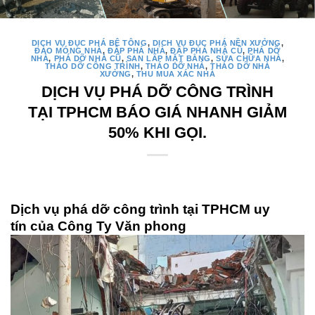
DỊCH VỤ ĐỤC PHÁ BÊ TÔNG
,
DỊCH VỤ ĐỤC PHÁ NỀN XƯỞNG
,
ĐÀO MÓNG NHÀ
,
ĐẬP PHÁ NHÀ
,
ĐẬP PHÁ NHÀ CŨ
,
PHÁ DỠ
NHÀ
,
PHÁ DỠ NHÀ CŨ
,
SAN LẤP MẶT BẰNG
,
SỬA CHỮA NHÀ
,
THÁO DỠ CÔNG TRÌNH
,
THÁO DỠ NHÀ
,
THÁO DỠ NHÀ
XƯỞNG
,
THU MUA XÁC NHÀ
DỊCH VỤ PHÁ DỠ CÔNG TRÌNH
TẠI TPHCM BÁO GIÁ NHANH GIẢM
50% KHI GỌI.
Dịch vụ phá dỡ công trình tại TPHCM uy
tín
của Công Ty Văn phong