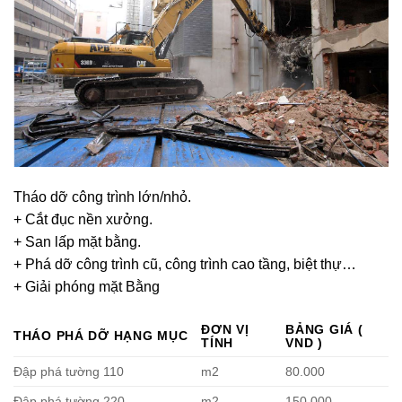
Tháo dỡ công trình lớn/nhỏ.
+ Cắt đục nền xưởng.
+ San lấp mặt bằng.
+ Phá dỡ công trình cũ, công trình cao tầng, biệt thự…
+ Giải phóng mặt Bằng
ĐƠN VỊ
BẢNG GIÁ (
THÁO PHÁ DỠ HẠNG MỤC
TÍNH
VND )
Đập phá tường 110
m2
80.000