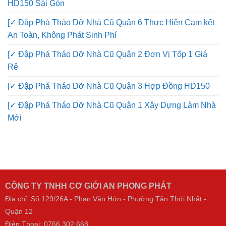
HD150 Sài Gòn
[✓ Đập Phá Tháo Dỡ Nhà Cũ Quận 6 Thực Hiện Cam kết
An Toàn, Không Phát Sinh Phí
[✓ Đập Phá Tháo Dỡ Nhà Cũ Quận 2 Đơn Vị Tốp 1 Giá
Rẻ
[✓ Đập Phá Tháo Dỡ Nhà Cũ Quận 3 Hợp Đồng HD150
[✓ Đập Phá Tháo Dỡ Nhà Cũ Quận 1 Xây Dựng Làm Nhà
Mới
CÔNG TY TNHH CƠ GIỚI AN PHONG PHÁT
Địa chỉ: Số 129/26A - Phan Văn Hớn - Phường Tân Thới Nhất -
Quận 12