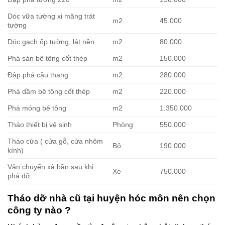
Đập phá tường 220
m2
150.000
Dóc vữa tường xi măng trát
m2
45.000
tường
Dóc gạch ốp tường, lát nền
m2
80.000
Phá sàn bê tông cốt thép
m2
150.000
Đập phá cầu thang
m2
280.000
Phá dầm bê tông cốt thép
m2
220.000
Phá móng bê tông
m2
1.350.000
Tháo thiết bị vệ sinh
Phòng
550.000
Tháo cửa ( cửa gỗ, cửa nhôm
Bộ
190.000
kính)
Vận chuyển xà bần sau khi
Xe
750.000
phá dỡ
Tháo dỡ nhà cũ tại huyện hóc môn nên chọn
công ty nào ?