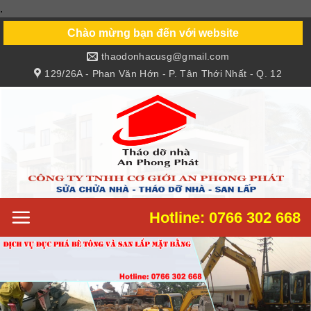
.
Skip
to
Chào mừng bạn đến với website
content
thaodonhacusg@gmail.com
129/26A - Phan Văn Hớn - P. Tân Thới Nhất - Q. 12
Hotline: 0766 302 668