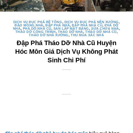
DỊCH VỤ ĐỤC PHÁ BÊ TÔNG
,
DỊCH VỤ ĐỤC PHÁ NỀN XƯỞNG
,
ĐÀO MÓNG NHÀ
,
ĐẬP PHÁ NHÀ
,
ĐẬP PHÁ NHÀ CŨ
,
PHÁ DỠ
NHÀ
,
PHÁ DỠ NHÀ CŨ
,
SAN LẤP MẶT BẰNG
,
SỬA CHỮA NHÀ
,
THÁO DỠ CÔNG TRÌNH
,
THÁO DỠ NHÀ
,
THÁO DỠ NHÀ CŨ
,
THÁO DỠ NHÀ XƯỞNG
,
THU MUA XÁC NHÀ
Đập Phá Tháo Dỡ Nhà Cũ Huyện
Hóc Môn Giá Dịch Vụ Không Phát
Sinh Chi Phí