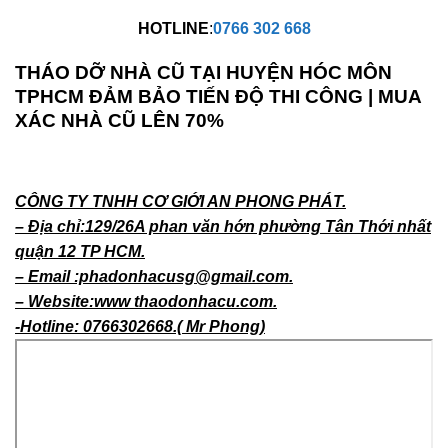
HOTLINE
:
0766 302 668
THÁO DỠ NHÀ CŨ TẠI HUYỆN HÓC MÔN
TPHCM ĐẢM BẢO TIẾN ĐỘ THI CÔNG | MUA
XÁC NHÀ CŨ LÊN 70%
CÔNG TY TNHH CƠ GIỚI AN PHONG PHÁT.
– Địa chỉ:129/26A phan văn hớn phường Tân Thới nhất
quận 12 TP HCM.
– Email :phadonhacusg@gmail.com.
– Website:www thaodonhacu.com.
-Hotline: 0766302668.( Mr Phong)