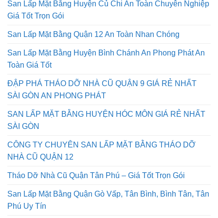
San Lấp Mặt Bằng Huyện Củ Chi An Toàn Chuyên Nghiệp
Giá Tốt Trọn Gói
San Lấp Mặt Bằng Quận 12 An Toàn Nhan Chóng
San Lấp Mặt Bằng Huyện Bình Chánh An Phong Phát An
Toàn Giá Tốt
ĐẬP PHÁ THÁO DỠ NHÀ CŨ QUẬN 9 GIÁ RẺ NHẤT
SÀI GÒN AN PHONG PHÁT
SAN LẤP MẶT BẰNG HUYỆN HÓC MÔN GIÁ RẺ NHẤT
SÀI GÒN
CÔNG TY CHUYÊN SAN LẤP MẶT BẰNG THÁO DỠ
NHÀ CŨ QUẬN 12
Tháo Dỡ Nhà Cũ Quận Tân Phú – Giá Tốt Trọn Gói
San Lấp Mặt Bằng Quận Gò Vấp, Tân Bình, Bình Tân, Tân
Phú Uy Tín