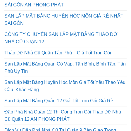
ĐẬP PHÁ THÁO DỠ NHÀ CŨ QUẬN 9 GIÁ RẺ NHẤT
SÀI GÒN AN PHONG PHÁT
SAN LẤP MẶT BẰNG HUYỆN HÓC MÔN GIÁ RẺ NHẤT
SÀI GÒN
CÔNG TY CHUYÊN SAN LẤP MẶT BẰNG THÁO DỠ
NHÀ CŨ QUẬN 12
Tháo Dỡ Nhà Cũ Quận Tân Phú – Giá Tốt Trọn Gói
San Lấp Mặt Bằng Quận Gò Vấp, Tân Bình, Bình Tân, Tân
Phú Uy Tín
San Lấp Mặt Bằng Huyện Hóc Môn Giá Tốt Yêu Theo Yêu
Cầu. Khác Hàng
San Lấp Mặt Bằng Quận 12 Giá Tốt Trọn Gói Giá Rẻ
Đập Phá Nhà Quận 12 Thi Công Trọn Gói Tháo Dỡ Nhà
Cũ Quận 12 AN PHONG PHÁT