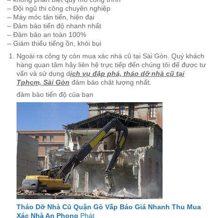
– không phân biệt quy mô công trình
– Đội ngũ thi công chuyên nghiệp
– Máy móc tân tiến, hiện đại
– Đảm bảo tiến độ nhanh nhất
– Đảm bảo an toàn 100%
– Giảm thiểu tiếng ồn, khói bụi
Ngoài ra công ty còn mua xác nhà cũ tại Sài Gòn. Quý khách
hàng quan tâm hãy liên hệ trực tiếp đến chúng tôi để được tư
vấn và sử dụng d
ịch vụ đập phá, tháo dỡ nhà cũ tại
Tphcm, Sài Gòn
đảm bảo chât lượng nhất.
đảm bảo tiến độ của bạn
Tháo Dỡ Nhà Cũ Quận Gò Vấp Báo Giá Nhanh Thu Mua