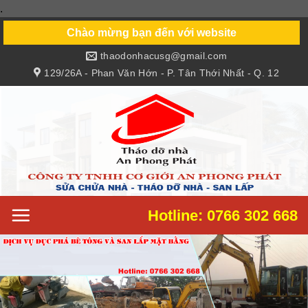
.
Skip
to
Chào mừng bạn đến với website
content
thaodonhacusg@gmail.com
129/26A - Phan Văn Hớn - P. Tân Thới Nhất - Q. 12
Hotline: 0766 302 668