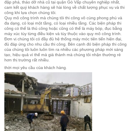
sự phát triển của chúng tôi”. Đơn vị chúng tôi cung cấp dịch vụ
đập phá, tháo dỡ nhà cũ tại quận Gò Vấp chuyên nghiệp nhất,
cam kết quý khách hàng sẽ hài lòng về chất lượng phục vụ và thi
công khi lựa chọn chúng tôi.
Quy mô công trình mà chúng tôi thi công vô cùng phong phú và
đa dạng, có loại một tầng, có loại nhiều tầng. Các biện pháp thi
công có thể là thủ công hoặc cũng có thể là máy bóp, đục bằng
máy xúc tùy từng điều kiện và tùy thuộc vào quy mô công trình.
Đơn vị chúng tôi có đầy đủ hệ thống máy móc tiên tiến hiện đại,
đủ đáp ứng cho nhu cầu thi công. Bên cạnh đó biện pháp thi công
của chúng tôi luôn luôn tìm ra nhiều các phương pháp mới sáng
tạo, hiệu quả vì thế mà giá thành mà chúng tôi nhận thường rẻ
hơn thị trường rất nhiều.
thời mọi yêu cầu của khách hàng.