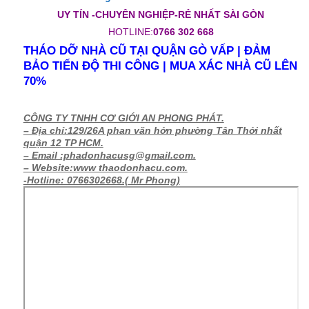
Xác Nhà An Phong
Phát
UY TÍN -CHUYÊN NGHIỆP-RẺ NHẤT SÀI GÒN
HOTLINE:
0766 302 668
THÁO DỠ NHÀ CŨ TẠI QUẬN GÒ VẤP | ĐẢM
BẢO TIẾN ĐỘ THI CÔNG | MUA XÁC NHÀ CŨ LÊN
70%
CÔNG TY TNHH CƠ GIỚI AN PHONG PHÁT.
– Địa chỉ:129/26A phan văn hớn phường Tân Thới nhất
quận 12 TP HCM.
– Email :phadonhacusg@gmail.com.
– Website:www thaodonhacu.com.
-Hotline: 0766302668.( Mr Phong)