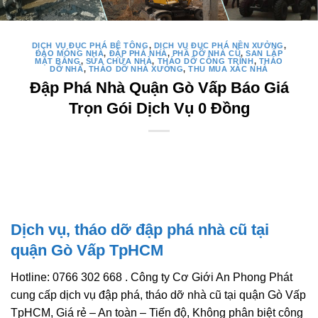
DỊCH VỤ ĐỤC PHÁ BÊ TÔNG
,
DỊCH VỤ ĐỤC PHÁ NỀN XƯỞNG
,
ĐÀO MÓNG NHÀ
,
ĐẬP PHÁ NHÀ
,
PHÁ DỠ NHÀ CŨ
,
SAN LẤP
MẶT BẰNG
,
SỬA CHỮA NHÀ
,
THÁO DỠ CÔNG TRÌNH
,
THÁO
DỠ NHÀ
,
THÁO DỠ NHÀ XƯỞNG
,
THU MUA XÁC NHÀ
Đập Phá Nhà Quận Gò Vấp Báo Giá
Trọn Gói Dịch Vụ 0 Đồng
Dịch vụ, tháo dỡ đập phá nhà cũ tại
quận Gò Vấp TpHCM
Hotline: 0766 302 668 . Công ty Cơ Giới An Phong Phát
cung cấp dịch vụ đập phá, tháo dỡ nhà cũ tại quận Gò Vấp