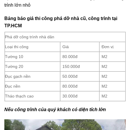
TpHCM, Giá rẻ – An toàn – Tiến độ, Không phân biệt công
trình lớn nhỏ
Bảng báo giá thi công phá dỡ nhà cũ, công trình tại
TP.HCM
Phá dỡ công trình nhà dân
Loại thi công
Giá
Đơn vị
Tường 10
80.000đ
M2
Tường 20
150.000đ
M2
Đục gạch nền
50.000đ
M2
Đục nền
80.000đ
M2
Tháo thạch cao
30.000đ
M2
Nếu công trình của quý khách có diện tích lớn