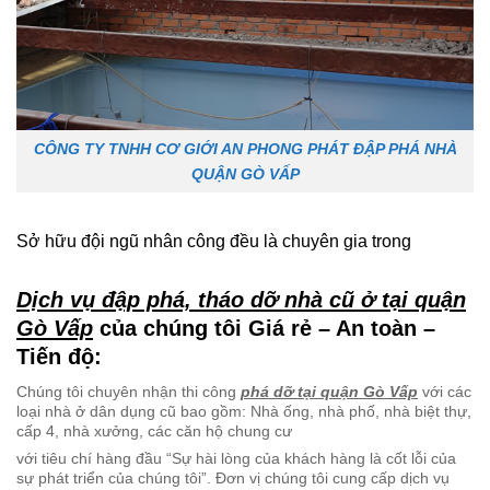
CÔNG TY TNHH CƠ GIỚI AN PHONG PHÁT ĐẬP PHÁ NHÀ
QUẬN GÒ VẤP
Sở hữu đội ngũ nhân công đều là chuyên gia trong
Dịch vụ đập phá, tháo dỡ nhà cũ ở tại quận
Gò Vấp
của chúng tôi Giá rẻ – An toàn –
Tiến độ:
Chúng tôi chuyên nhận thi công
phá dỡ tại quận Gò Vấp
với các
loại nhà ở dân dụng cũ bao gồm: Nhà ống, nhà phố, nhà biệt thự,
cấp 4, nhà xưởng, các căn hộ chung cư
với tiêu chí hàng đầu “Sự hài lòng của khách hàng là cốt lỗi của