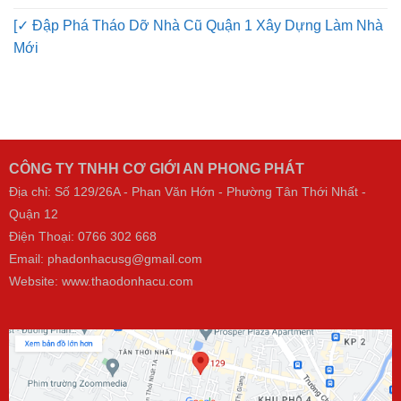
[✓ Đập Phá Tháo Dỡ Nhà Cũ Quận 3 Hợp Đồng HD150
[✓ Đập Phá Tháo Dỡ Nhà Cũ Quận 1 Xây Dựng Làm Nhà
Mới
CÔNG TY TNHH CƠ GIỚI AN PHONG PHÁT
Địa chỉ: Số 129/26A - Phan Văn Hớn - Phường Tân Thới Nhất -
Quận 12
Điện Thoại:
0766 302 668
Email: phadonhacusg@gmail.com
Website:
www.thaodonhacu.com