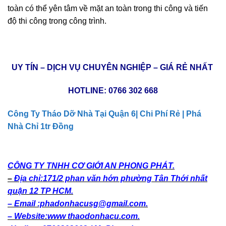
toàn có thể yên tâm về mặt an toàn trong thi công và tiến
độ thi công trong công trình.
UY TÍN – DỊCH VỤ CHUYÊN NGHIỆP – GIÁ RẺ NHẤT
HOTLINE:
0766 302 668
Công Ty Tháo Dỡ Nhà Tại Quận 6| Chi Phí Rẻ | Phá
Nhà Chỉ 1tr Đồng
CÔNG TY TNHH CƠ GIỚI AN PHONG PHÁT.
–
Địa chỉ:171/2 phan văn hớn phường Tân Thới nhất
quận 12 TP HCM.
– Email :phadonhacusg@gmail.com.
– Website:www thaodonhacu.com.