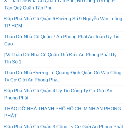
& Tháo Dỡ Nhà Cũ Quận Tân Phú, Đỗ Công Tường P.
Tân Quý Quận Tân Phú
Đập Phá Nhà Cũ Quận 6 Đường Số 9 Nguyễn Văn Luông
TP HCM
Tháo Dỡ Nhà Cũ Quận 7 An Phong Phát An Toàn Uy Tín
Cao
[*& Tháo Dỡ Nhà Cũ Quận Thủ Đức An Phong Phát Uy
Tín Số 1
Tháo Dỡ Nhà Đường Lê Quang Định Quận Gò Vấp Công
Ty Cơ Giới An Phong Phát
Đập Phá Nhà Cũ Quận 4 Uy Tín Công Ty Cơ Giới An
Phong Phát
THÁO DỠ NHÀ THÀNH PHỐ HỒ CHÍ MINH AN PHONG
PHÁT
Đập Phá Nhà Cũ Quận 3 Công Ty Cơ Giới An Phong Phát