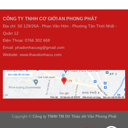
CÔNG TY TNHH CƠ GIỚI AN PHONG PHÁT
Địa chỉ: Số 129/26A - Phan Văn Hớn - Phường Tân Thới Nhất -
Quận 12
Điện Thoại:
0766 302 668
Email: phadonhacusg@gmail.com
Website:
www.thaodonhacu.com
Copyright ©
Công ty TNHH TM DV Tháo dỡ Văn Phong Phát