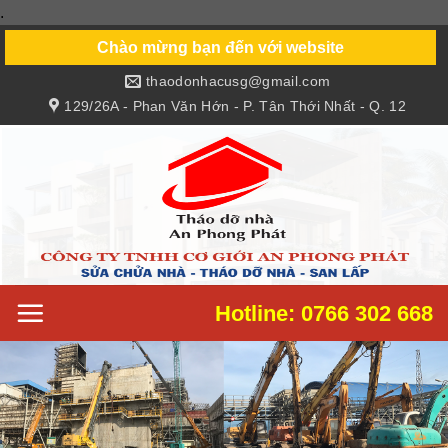
.
Skip
to
Chào mừng bạn đến với website
content
thaodonhacusg@gmail.com
129/26A - Phan Văn Hớn - P. Tân Thới Nhất - Q. 12
Hotline: 0766 302 668