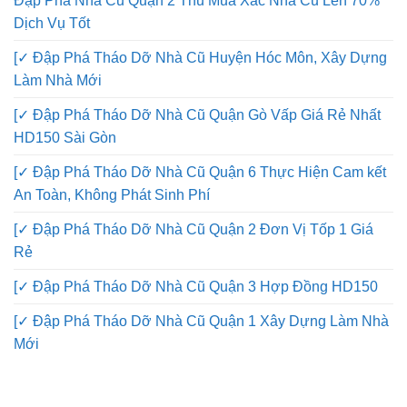
Đập Phá Nhà Cũ Quận 2 Thu Mua Xác Nhà Cũ Lên 70%
Dịch Vụ Tốt
[✓ Đập Phá Tháo Dỡ Nhà Cũ Huyện Hóc Môn, Xây Dựng
Làm Nhà Mới
[✓ Đập Phá Tháo Dỡ Nhà Cũ Quận Gò Vấp Giá Rẻ Nhất
HD150 Sài Gòn
[✓ Đập Phá Tháo Dỡ Nhà Cũ Quận 6 Thực Hiện Cam kết
An Toàn, Không Phát Sinh Phí
[✓ Đập Phá Tháo Dỡ Nhà Cũ Quận 2 Đơn Vị Tốp 1 Giá
Rẻ
[✓ Đập Phá Tháo Dỡ Nhà Cũ Quận 3 Hợp Đồng HD150
[✓ Đập Phá Tháo Dỡ Nhà Cũ Quận 1 Xây Dựng Làm Nhà
Mới