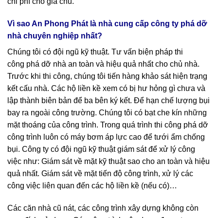
chi phí cho gia chủ.
Vì sao An Phong Phát là nhà cung cấp công ty phá dỡ
nhà chuyên nghiệp nhất?
Chúng tôi có đội ngũ kỹ thuật. Tư vấn biện pháp thi
công phá dỡ nhà an toàn và hiệu quả nhất cho chủ nhà.
Trước khi thi công, chúng tôi tiến hàng khảo sát hiện trạng
kết cấu nhà. Các hộ liền kề xem có bị hư hỏng gì chưa và
lập thành biên bản để ba bên ký kết. Để hạn chế lượng bụi
bay ra ngoài công trường. Chúng tôi có bạt che kín những
mặt thoáng của công trình. Trong quá trình thi công phá dỡ
công trình luôn có máy bơm áp lực cao để tưới ẩm chống
bụi. Công ty có đội ngũ kỹ thuật giám sát để xử lý công
việc như: Giám sát về mặt kỹ thuật sao cho an toàn và hiệu
quả nhất. Giám sát về mặt tiến độ công trình, xử lý các
công việc liên quan đến các hộ liền kề (nếu có)…
Các căn nhà cũ nát, các công trình xây dựng không còn