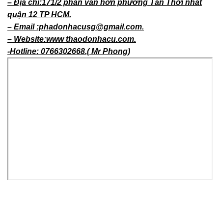
– Địa chỉ:171/2 phan văn hớn phường Tân Thới nhất
quận 12 TP HCM.
– Email :phadonhacusg@gmail.com.
– Website:www thaodonhacu.com.
-Hotline: 0766302668.( Mr Phong)