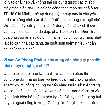
lối vào chật hẹp và không thể sử dụng được các thiết bị
máy móc hiện đại. Đa số các công trình tháo dỡ nhà ở tại
TP Hồ Chí Minh,…sẽ áp dụng biện pháp này là chủ yếu
bởi các công trình cần tháo dỡ đều nằm trong các ngõ nhỏ.
Với cách này, công nhân sẽ sử dụng búa các kích thước
và máy móc loại nhỏ để đập, phá tháo dỡ nhà. Điểm trừ
của phương án này đó chính là tiến độ thi công chậm, nhất
là các căn nhà cao tầng, dễ phát sinh thêm nhiều khoản
chi phí cho gia chủ.
Vì sao An Phong Phát là nhà cung cấp công ty phá dỡ
nhà chuyên nghiệp nhất?
Chúng tôi có đội ngũ kỹ thuật. Tư vấn biện pháp thi
công phá dỡ nhà an toàn và hiệu quả nhất cho chủ nhà.
Trước khi thi công, chúng tôi tiến hàng khảo sát hiện trạng
kết cấu nhà. Các hộ liền kề xem có bị hư hỏng gì chưa và
lập thành biên bản để ba bên ký kết. Để hạn chế lượng bụi
bay ra ngoài công trường. Chúng tôi có bạt che kín những