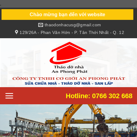
.
Skip
to
Chào mừng bạn đến với website
content
thaodonhacusg@gmail.com
129/26A - Phan Văn Hớn - P. Tân Thới Nhất - Q. 12
Hotline: 0766 302 668