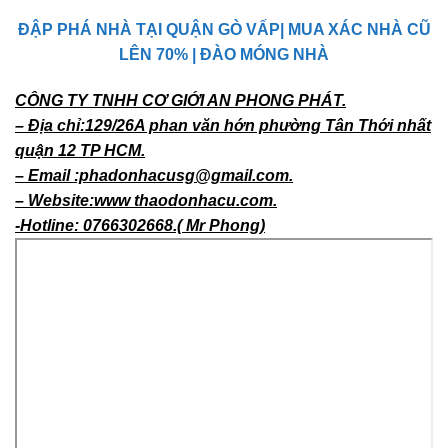
ĐẬP PHÁ NHÀ TẠI QUẬN GÒ VẤP| MUA XÁC NHÀ CŨ
LÊN 70% | ĐÀO MÓNG NHÀ
CÔNG TY TNHH CƠ GIỚI AN PHONG PHÁT.
– Địa chỉ:129/26A phan văn hớn phường Tân Thới nhất
quận 12 TP HCM.
– Email :phadonhacusg@gmail.com.
– Website:www thaodonhacu.com.
-Hotline: 0766302668.( Mr Phong)