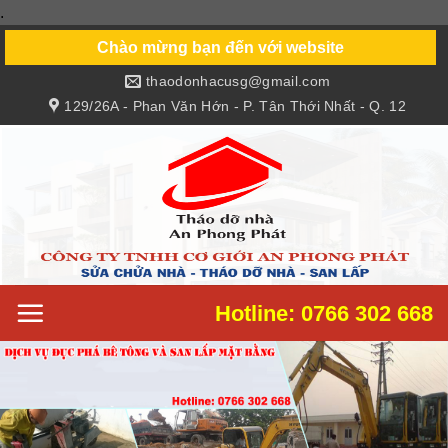
.
Skip
to
Chào mừng bạn đến với website
content
thaodonhacusg@gmail.com
129/26A - Phan Văn Hớn - P. Tân Thới Nhất - Q. 12
Hotline: 0766 302 668