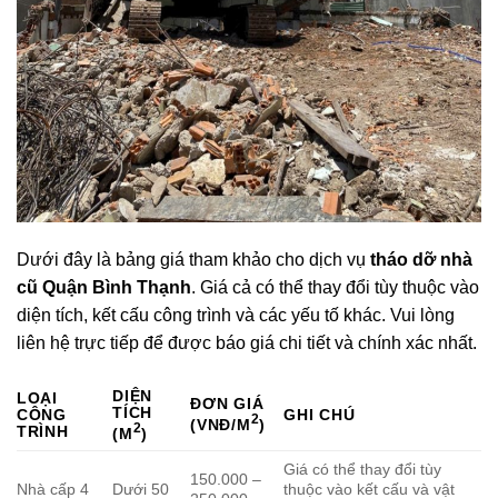
Dưới đây là bảng giá tham khảo cho dịch vụ
tháo dỡ nhà
cũ Quận Bình Thạnh
. Giá cả có thể thay đổi tùy thuộc vào
diện tích, kết cấu công trình và các yếu tố khác. Vui lòng
liên hệ trực tiếp để được báo giá chi tiết và chính xác nhất.
DIỆN
LOẠI
ĐƠN GIÁ
TÍCH
CÔNG
GHI CHÚ
2
(VNĐ/M
)
2
TRÌNH
(M
)
Giá có thể thay đổi tùy
150.000 –
Nhà cấp 4
Dưới 50
thuộc vào kết cấu và vật