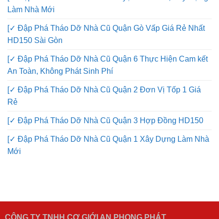
Làm Nhà Mới
[✓ Đập Phá Tháo Dỡ Nhà Cũ Quận Gò Vấp Giá Rẻ Nhất
HD150 Sài Gòn
[✓ Đập Phá Tháo Dỡ Nhà Cũ Quận 6 Thực Hiện Cam kết
An Toàn, Không Phát Sinh Phí
[✓ Đập Phá Tháo Dỡ Nhà Cũ Quận 2 Đơn Vị Tốp 1 Giá
Rẻ
[✓ Đập Phá Tháo Dỡ Nhà Cũ Quận 3 Hợp Đồng HD150
[✓ Đập Phá Tháo Dỡ Nhà Cũ Quận 1 Xây Dựng Làm Nhà
Mới
CÔNG TY TNHH CƠ GIỚI AN PHONG PHÁT