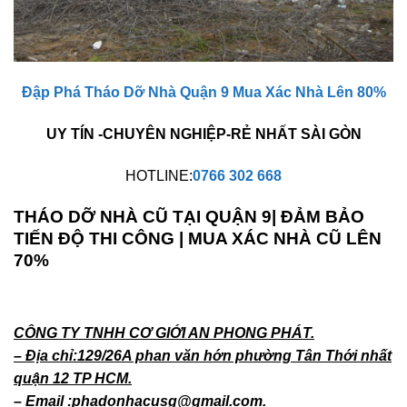
Đập Phá Tháo Dỡ Nhà Quận 9 Mua Xác Nhà Lên 80%
UY TÍN -CHUYÊN NGHIỆP-RẺ NHẤT SÀI GÒN
HOTLINE:
0766 302 668
THÁO DỠ NHÀ CŨ TẠI QUẬN 9| ĐẢM BẢO
TIẾN ĐỘ THI CÔNG | MUA XÁC NHÀ CŨ LÊN
70%
CÔNG TY TNHH CƠ GIỚI AN PHONG PHÁT.
– Địa chỉ:129/26A phan văn hớn phường Tân Thới nhất
quận 12 TP HCM.
– Email :phadonhacusg@gmail.com.