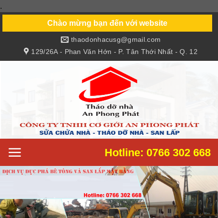
.
Skip
to
Chào mừng bạn đến với website
content
thaodonhacusg@gmail.com
129/26A - Phan Văn Hớn - P. Tân Thới Nhất - Q. 12
Hotline: 0766 302 668