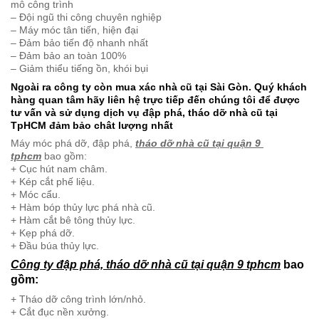
mô công trình
– Đội ngũ thi công chuyên nghiệp
– Máy móc tân tiến, hiện đại
– Đảm bảo tiến độ nhanh nhất
– Đảm bảo an toàn 100%
– Giảm thiểu tiếng ồn, khói bụi
Ngoài ra công ty còn mua xác nhà cũ tại Sài Gòn. Quý khách
hàng quan tâm hãy liên hệ trực tiếp đến chúng tôi để được
tư vấn và sử dụng dịch vụ đập phá, tháo dỡ nhà cũ tại
TpHCM đảm bảo chât lượng nhất
Máy móc phá dỡ, đập phá,
tháo dỡ nhà cũ tại quận 9
tphcm
bao gồm:
+ Cục hút nam châm.
+ Kép cắt phế liệu.
+ Móc cẩu.
+ Hàm bóp thủy lực phá nhà cũ.
+ Hàm cắt bê tông thủy lực.
+ Kẹp phá dỡ.
+ Đầu búa thủy lực.
Công ty đập phá, tháo dỡ nhà cũ tại quận 9 tphcm
bao
gồm:
+ Tháo dỡ công trình lớn/nhỏ.
+ Cắt đục nền xưởng.