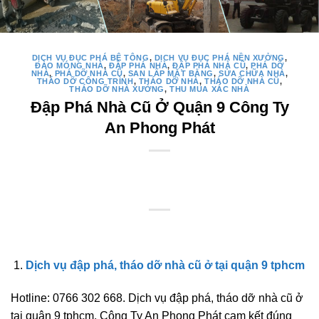
DỊCH VỤ ĐỤC PHÁ BÊ TÔNG
,
DỊCH VỤ ĐỤC PHÁ NỀN XƯỞNG
,
ĐÀO MÓNG NHÀ
,
ĐẬP PHÁ NHÀ
,
ĐẬP PHÁ NHÀ CŨ
,
PHÁ DỠ
NHÀ
,
PHÁ DỠ NHÀ CŨ
,
SAN LẤP MẶT BẰNG
,
SỬA CHỮA NHÀ
,
THÁO DỠ CÔNG TRÌNH
,
THÁO DỠ NHÀ
,
THÁO DỠ NHÀ CŨ
,
THÁO DỠ NHÀ XƯỞNG
,
THU MUA XÁC NHÀ
Đập Phá Nhà Cũ Ở Quận 9 Công Ty
An Phong Phát
Dịch vụ đập phá, tháo dỡ nhà cũ ở tại quận 9 tphcm
Hotline: 0766 302 668. Dịch vụ đập phá, tháo dỡ nhà cũ ở
tại quận 9 tphcm, Công Ty An Phong Phát cam kết đúng