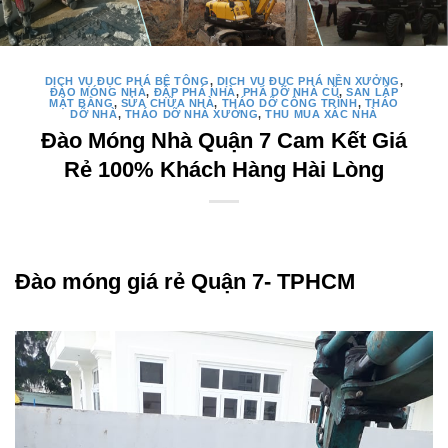
DỊCH VỤ ĐỤC PHÁ BÊ TÔNG
,
DỊCH VỤ ĐỤC PHÁ NỀN XƯỞNG
,
ĐÀO MÓNG NHÀ
,
ĐẬP PHÁ NHÀ
,
PHÁ DỠ NHÀ CŨ
,
SAN LẤP
MẶT BẰNG
,
SỬA CHỮA NHÀ
,
THÁO DỠ CÔNG TRÌNH
,
THÁO
DỠ NHÀ
,
THÁO DỠ NHÀ XƯỞNG
,
THU MUA XÁC NHÀ
Đào Móng Nhà Quận 7 Cam Kết Giá
Rẻ 100% Khách Hàng Hài Lòng
Đào móng giá rẻ Quận 7- TPHCM