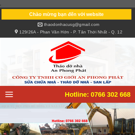
.
Skip
to
Chào mừng bạn đến với website
content
thaodonhacusg@gmail.com
129/26A - Phan Văn Hớn - P. Tân Thới Nhất - Q. 12
Hotline: 0766 302 668