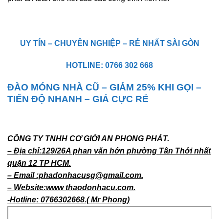
UY TÍN – CHUYÊN NGHIỆP – RẺ NHẤT SÀI GÒN
HOTLINE: 0766 302 668
ĐÀO MÓNG NHÀ CŨ – GIẢM 25% KHI GỌI –
TIẾN ĐỘ NHANH – GIÁ CỰC RẺ
CÔNG TY TNHH CƠ GIỚI AN PHONG PHÁT.
– Địa chỉ:129/26A phan văn hớn phường Tân Thới nhất
quận 12 TP HCM.
– Email :phadonhacusg@gmail.com.
– Website:www thaodonhacu.com.
-Hotline: 0766302668.( Mr Phong)