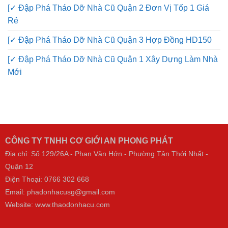
[✓ Đập Phá Tháo Dỡ Nhà Cũ Quận 2 Đơn Vị Tốp 1 Giá
Rẻ
[✓ Đập Phá Tháo Dỡ Nhà Cũ Quận 3 Hợp Đồng HD150
[✓ Đập Phá Tháo Dỡ Nhà Cũ Quận 1 Xây Dựng Làm Nhà
Mới
CÔNG TY TNHH CƠ GIỚI AN PHONG PHÁT
Địa chỉ: Số 129/26A - Phan Văn Hớn - Phường Tân Thới Nhất -
Quận 12
Điện Thoại:
0766 302 668
Email: phadonhacusg@gmail.com
Website:
www.thaodonhacu.com