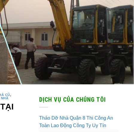
HÀ CŨ
,
DỊCH VỤ CỦA CHÚNG TÔI
 NHÀ
TẠI