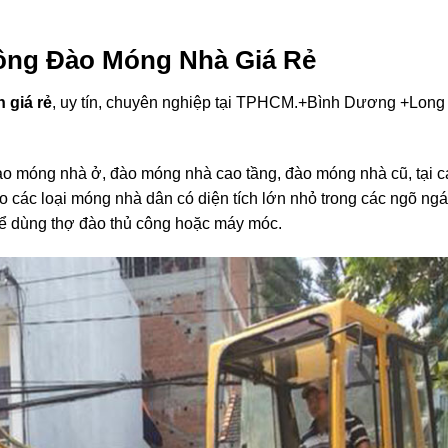
 DƯƠNG VÀ CÁC TỈNH LÂN CẬN
ông Đào Móng Nhà Giá Rẻ
 giá rẻ
, uy tín, chuyên nghiệp tại TPHCM.+Bình Dương +Long
o móng nhà ở, đào móng nhà cao tầng, đào móng nhà cũ, tại 
c loại móng nhà dân có diện tích lớn nhỏ trong các ngõ ngá
hể dùng thợ đào thủ công hoặc máy móc.