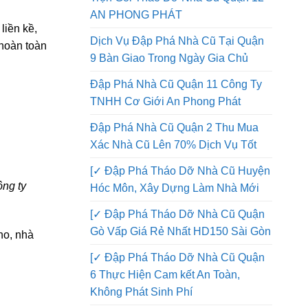
Đập Phá Nhà Quận 12 Thi Công
Trọn Gói Tháo Dỡ Nhà Cũ Quận 12
AN PHONG PHÁT
liền kề,
Dịch Vụ Đập Phá Nhà Cũ Tại Quận
 hoàn toàn
9 Bàn Giao Trong Ngày Gia Chủ
Đập Phá Nhà Cũ Quận 11 Công Ty
TNHH Cơ Giới An Phong Phát
Đập Phá Nhà Cũ Quận 2 Thu Mua
Xác Nhà Cũ Lên 70% Dịch Vụ Tốt
[✓ Đập Phá Tháo Dỡ Nhà Cũ Huyện
ông ty
Hóc Môn, Xây Dựng Làm Nhà Mới
[✓ Đập Phá Tháo Dỡ Nhà Cũ Quận
Gò Vấp Giá Rẻ Nhất HD150 Sài Gòn
ho, nhà
[✓ Đập Phá Tháo Dỡ Nhà Cũ Quận