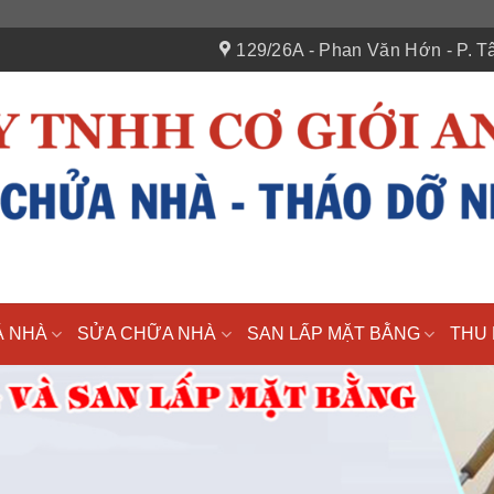
129/26A - Phan Văn Hớn - P. Tâ
Á NHÀ
SỬA CHỮA NHÀ
SAN LẤP MẶT BẰNG
THU 