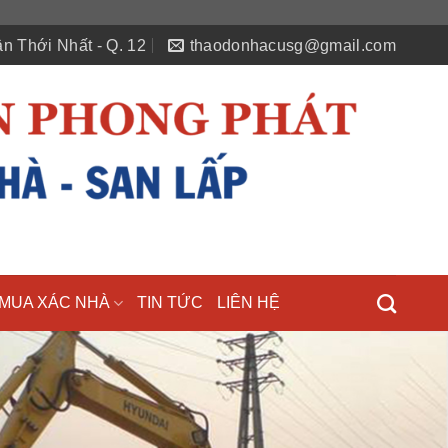
n Thới Nhất - Q. 12
thaodonhacusg@gmail.com
MUA XÁC NHÀ
TIN TỨC
LIÊN HỆ