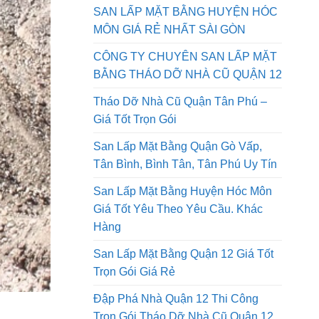
QUẬN 9 GIÁ RẺ NHẤT SÀI GÒN AN
PHONG PHÁT
SAN LẤP MẶT BẰNG HUYỆN HÓC
MÔN GIÁ RẺ NHẤT SÀI GÒN
CÔNG TY CHUYÊN SAN LẤP MẶT
BẰNG THÁO DỠ NHÀ CŨ QUẬN 12
Tháo Dỡ Nhà Cũ Quận Tân Phú –
Giá Tốt Trọn Gói
San Lấp Mặt Bằng Quận Gò Vấp,
Tân Bình, Bình Tân, Tân Phú Uy Tín
San Lấp Mặt Bằng Huyện Hóc Môn
Giá Tốt Yêu Theo Yêu Cầu. Khác
Hàng
San Lấp Mặt Bằng Quận 12 Giá Tốt
Trọn Gói Giá Rẻ