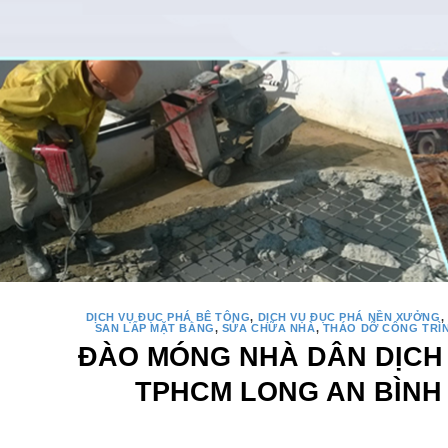
DỊCH VỤ ĐỤC PHÁ BÊ TÔNG
,
DỊCH VỤ ĐỤC PHÁ NỀN XƯỞNG
,
SAN LẤP MẶT BẰNG
,
SỬA CHỮA NHÀ
,
THÁO DỠ CÔNG TRÌ
ĐÀO MÓNG NHÀ DÂN DỊCH 