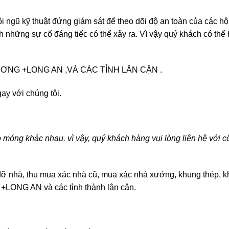
i ngũ kỹ thuật đứng giám sát để theo dõi độ an toàn của các hộ 
 những sự cố đáng tiếc có thể xảy ra. Vì vậy quý khách có thể
DƯƠNG +LONG AN ,VÀ CÁC TỈNH LÂN CẬN .
ay với chúng tôi.
 móng khác nhau. vì vậy, quý khách hàng vui lòng liên hệ với c
 dỡ nhà, thu mua xác nhà cũ, mua xác nhà xưởng, khung thép, k
ONG AN và các tỉnh thành lân cận.