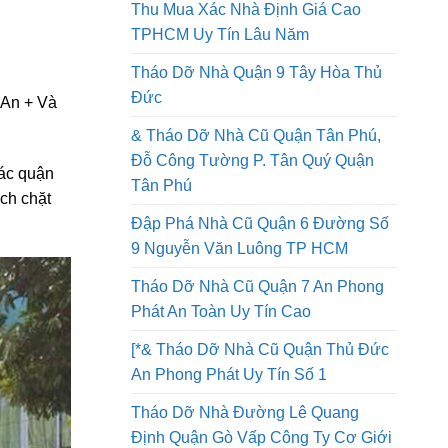
Tháo Dỡ Nhà Quận 8 Thi Công An
Toàn Lao Động Công Ty Uy Tín
Thu Mua Xác Nhà Định Giá Cao
TPHCM Uy Tín Lâu Năm
Tháo Dỡ Nhà Quận 9 Tây Hòa Thủ
Đức
 An + Và
& Tháo Dỡ Nhà Cũ Quận Tân Phú,
Đỗ Công Tường P. Tân Quý Quận
các quận
Tân Phú
ch chặt
Đập Phá Nhà Cũ Quận 6 Đường Số
9 Nguyễn Văn Luông TP HCM
Tháo Dỡ Nhà Cũ Quận 7 An Phong
Phát An Toàn Uy Tín Cao
[*& Tháo Dỡ Nhà Cũ Quận Thủ Đức
An Phong Phát Uy Tín Số 1