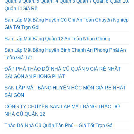
Quận, 9 Quận, 5 Quận , 4 Quận 3 Quận 7 Quận 8 Quận 10,
Quận 11Giá Rẻ
San Lấp Mặt Bằng Huyện Củ Chi An Toàn Chuyên Nghiệp
Giá Tốt Trọn Gói
San Lấp Mặt Bằng Quận 12 An Toàn Nhan Chóng
San Lấp Mặt Bằng Huyện Bình Chánh An Phong Phát An
Toàn Giá Tốt
ĐẬP PHÁ THÁO DỠ NHÀ CŨ QUẬN 9 GIÁ RẺ NHẤT
SÀI GÒN AN PHONG PHÁT
SAN LẤP MẶT BẰNG HUYỆN HÓC MÔN GIÁ RẺ NHẤT
SÀI GÒN
CÔNG TY CHUYÊN SAN LẤP MẶT BẰNG THÁO DỠ
NHÀ CŨ QUẬN 12
Tháo Dỡ Nhà Cũ Quận Tân Phú – Giá Tốt Trọn Gói