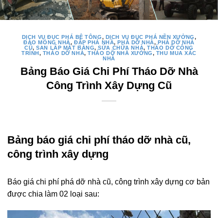
DỊCH VỤ ĐỤC PHÁ BÊ TÔNG
,
DỊCH VỤ ĐỤC PHÁ NỀN XƯỞNG
,
ĐÀO MÓNG NHÀ
,
ĐẬP PHÁ NHÀ
,
PHÁ DỠ NHÀ
,
PHÁ DỠ NHÀ
CŨ
,
SAN LẤP MẶT BẰNG
,
SỬA CHỮA NHÀ
,
THÁO DỠ CÔNG
TRÌNH
,
THÁO DỠ NHÀ
,
THÁO DỠ NHÀ XƯỞNG
,
THU MUA XÁC
NHÀ
Bảng Báo Giá Chi Phí Tháo Dỡ Nhà
Công Trình Xây Dựng Cũ
Bảng báo giá chi phí tháo dỡ nhà cũ,
công trình xây dựng
Báo giá chi phí phá dỡ nhà cũ, công trình xây dựng cơ bản
được chia làm 02 loại sau: