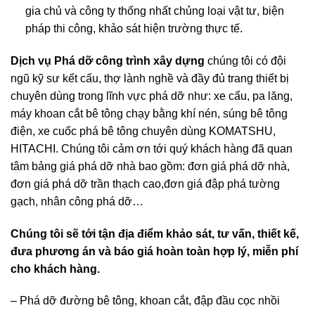
gia chủ và công ty thống nhất chủng loại vật tư, biện
pháp thi công, khảo sát hiện trường thực tế.
Dịch vụ Phá dỡ công trình xây dựng
chúng tôi có đội
ngũ kỹ sư kết cấu, thợ lành nghề và đầy đủ trang thiết bị
chuyên dùng trong lĩnh vực phá dỡ như: xe cẩu, pa lăng,
máy khoan cắt bê tông chạy bằng khí nén, súng bê tông
điện, xe cuốc phá bê tông chuyên dùng KOMATSHU,
HITACHI. Chúng tôi cảm ơn tới quý khách hàng đã quan
tâm bảng giá phá dỡ nhà bao gồm: đơn giá phá dỡ nhà,
đơn giá phá dỡ trần thạch cao,đơn giá đập phá tường
gạch, nhân công phá dỡ…
Chúng tôi sẽ tới tận địa điểm khảo sát, tư vấn, thiết kế,
đưa phương án và báo giá hoàn toàn hợp lý, miễn phí
cho khách hàng.
– Phá dỡ đường bê tông, khoan cắt, đập đầu cọc nhồi