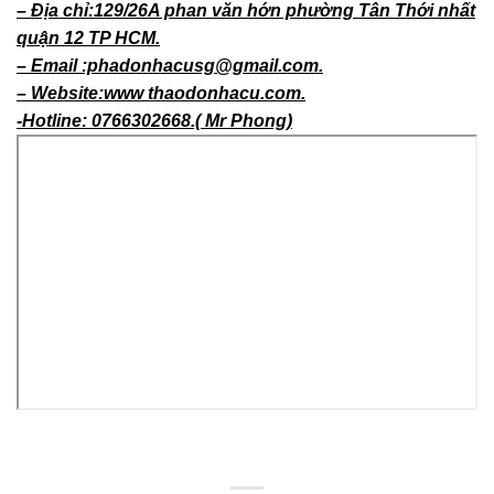
– Địa chỉ:129/26A phan văn hớn phường Tân Thới nhất
quận 12 TP HCM.
– Email :phadonhacusg@gmail.com.
– Website:www thaodonhacu.com.
-Hotline: 0766302668.( Mr Phong)