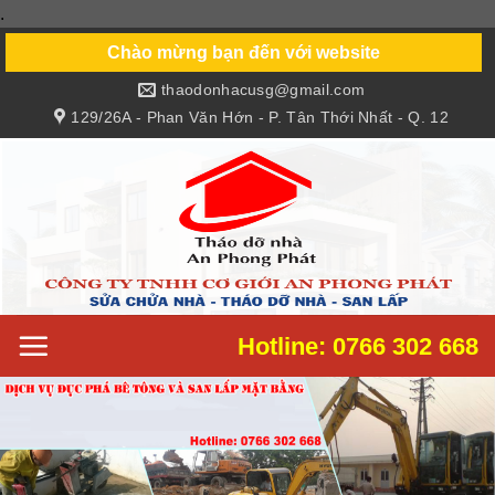
.
Skip
to
Chào mừng bạn đến với website
content
thaodonhacusg@gmail.com
129/26A - Phan Văn Hớn - P. Tân Thới Nhất - Q. 12
Hotline: 0766 302 668