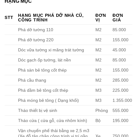
HẠNG MỤC
HẠNG MỤC PHÁ DỠ NHÀ CŨ,
ĐƠN
ĐƠN
STT
CÔNG TRÌNH
VỊ
GIÁ
Phá dỡ tường 110
M2
85.000
Phá dỡ tường 220
M2
155.000
Dóc vữa tường xi măng trát tường
M2
45.000
Dóc gạch ốp tường, lát nền
M2
85.000
Phá sàn bê tông cốt thép
M2
155.000
Phá cầu thang
M2
285.000
Phá dầm bê tông cốt thép
M3
225.000
Phá móng bê tông ( Dạng khối)
M3
1.355.000
Tháo thiết bị vệ sinh
Phòng
555.000
Tháo cửa ( cửa gỗ, cửa nhôm kính)
Bộ
195.000
Vận chuyển phế thải bằng xe 2,5 m3