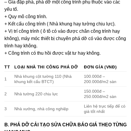
– Gía đập phá, phá dỡ một công trình phụ thuộc vào các
yếu tố.
+ Quy mô công trình.
+ Kết cấu công trình ( Nhà khung hay tường chịu lực).
+ Vị trí công trình ( ô tô có vào được chân công trình hay
không), máy móc thiết bị chuyên phá dỡ có vào được công
trình hay không.
+ Công trình có thu hồi được vật tư hay không.
TT
LOẠI NHÀ THI CÔNG PHÁ DỠ
ĐƠN GÍA (VNĐ)
Nhà khung cột tường 110 (Nhà
100.000đ –
1
khung kết cấu BTCT)
200.000đ/m2 sàn
150.000đ –
2
Nhà tường 220 chịu lực
250.000đ/m2 sàn
Liên hệ trực tiếp để có
3
Nhà xưởng, nhà công nghiệp
giá tốt nhất
B. PHÁ DỠ CẢI TẠO SỬA CHỮA BÁO GIÁ THEO TỪNG