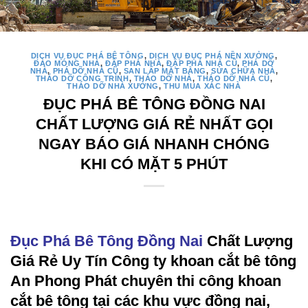
DỊCH VỤ ĐỤC PHÁ BÊ TÔNG
,
DỊCH VỤ ĐỤC PHÁ NỀN XƯỞNG
,
ĐÀO MÓNG NHÀ
,
ĐẬP PHÁ NHÀ
,
ĐẬP PHÁ NHÀ CŨ
,
PHÁ DỠ
NHÀ
,
PHÁ DỠ NHÀ CŨ
,
SAN LẤP MẶT BẰNG
,
SỬA CHỮA NHÀ
,
THÁO DỠ CÔNG TRÌNH
,
THÁO DỠ NHÀ
,
THÁO DỠ NHÀ CŨ
,
THÁO DỠ NHÀ XƯỞNG
,
THU MUA XÁC NHÀ
ĐỤC PHÁ BÊ TÔNG ĐỒNG NAI
CHẤT LƯỢNG GIÁ RẺ NHẤT GỌI
NGAY BÁO GIÁ NHANH CHÓNG
KHI CÓ MẶT 5 PHÚT
Đục Phá Bê Tông Đồng Nai
Chất Lượng
Giá Rẻ Uy Tín Công ty khoan cắt bê tông
An Phong Phát chuyên thi công khoan
cắt bê tông tại các khu vực đồng nai,