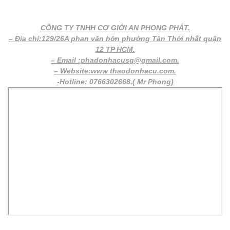
CÔNG TY TNHH CƠ GIỚI AN PHONG PHÁT.
– Địa chỉ:129/26A phan văn hớn phường Tân Thới nhất quận
12 TP HCM.
– Email :phadonhacusg@gmail.com.
– Website:www thaodonhacu.com.
-Hotline: 0766302668.( Mr Phong)