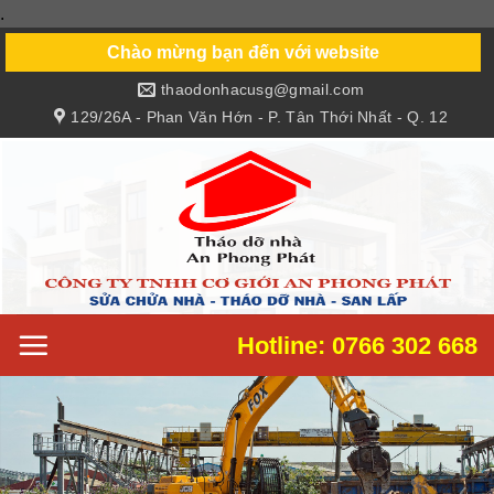
.
Skip
to
Chào mừng bạn đến với website
content
thaodonhacusg@gmail.com
129/26A - Phan Văn Hớn - P. Tân Thới Nhất - Q. 12
Hotline: 0766 302 668