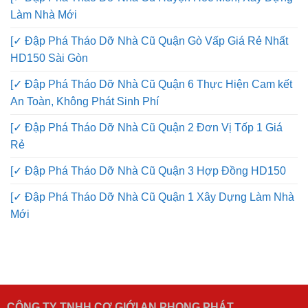
Làm Nhà Mới
[✓ Đập Phá Tháo Dỡ Nhà Cũ Quận Gò Vấp Giá Rẻ Nhất
HD150 Sài Gòn
[✓ Đập Phá Tháo Dỡ Nhà Cũ Quận 6 Thực Hiện Cam kết
An Toàn, Không Phát Sinh Phí
[✓ Đập Phá Tháo Dỡ Nhà Cũ Quận 2 Đơn Vị Tốp 1 Giá
Rẻ
[✓ Đập Phá Tháo Dỡ Nhà Cũ Quận 3 Hợp Đồng HD150
[✓ Đập Phá Tháo Dỡ Nhà Cũ Quận 1 Xây Dựng Làm Nhà
Mới
CÔNG TY TNHH CƠ GIỚI AN PHONG PHÁT