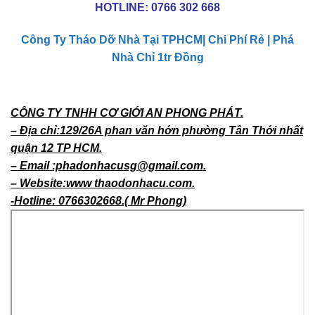
HOTLINE:
0766 302 668
Công Ty Tháo Dỡ Nhà Tại TPHCM| Chi Phí Rẻ | Phá
Nhà Chỉ 1tr Đồng
CÔNG TY TNHH CƠ GIỚI AN PHONG PHÁT.
– Địa chỉ:129/26A phan văn hớn phường Tân Thới nhất
quận 12 TP HCM.
– Email :phadonhacusg@gmail.com.
– Website:www thaodonhacu.com.
-Hotline: 0766302668.( Mr Phong)