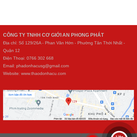
CÔNG TY TNHH CƠ GIỚI AN PHONG PHÁT
Địa chỉ: Số 129/26A - Phan Văn Hớn - Phường Tân Thới Nhất -
Quận 12
Điện Thoại:
0766 302 668
Email: phadonhacusg@gmail.com
Website:
www.thaodonhacu.com