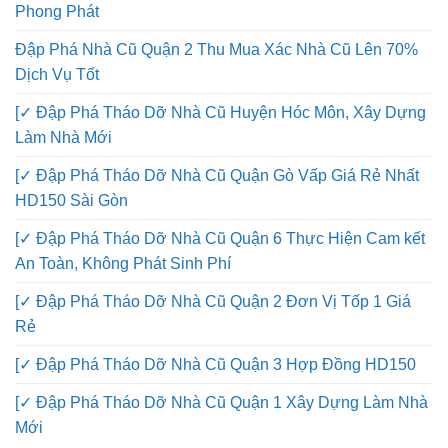
Đập Phá Nhà Cũ Quận 11 Công Ty TNHH Cơ Giới An
Phong Phát
Đập Phá Nhà Cũ Quận 2 Thu Mua Xác Nhà Cũ Lên 70%
Dịch Vụ Tốt
[✓ Đập Phá Tháo Dỡ Nhà Cũ Huyện Hóc Môn, Xây Dựng
Làm Nhà Mới
[✓ Đập Phá Tháo Dỡ Nhà Cũ Quận Gò Vấp Giá Rẻ Nhất
HD150 Sài Gòn
[✓ Đập Phá Tháo Dỡ Nhà Cũ Quận 6 Thực Hiện Cam kết
An Toàn, Không Phát Sinh Phí
[✓ Đập Phá Tháo Dỡ Nhà Cũ Quận 2 Đơn Vị Tốp 1 Giá
Rẻ
[✓ Đập Phá Tháo Dỡ Nhà Cũ Quận 3 Hợp Đồng HD150
[✓ Đập Phá Tháo Dỡ Nhà Cũ Quận 1 Xây Dựng Làm Nhà
Mới