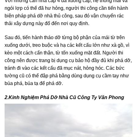
Với những căn nhà cấp 4 đã xuống cấp, hệ thống mái và
ngói lợp có thể đã hư hỏng, người thi công cần tiến hành
biện pháp phá dỡ nhà thủ công, sau đó vận chuyển rác
thải xây dựng này đổ đến nơi quy định.
Sau đó, tiến hành tháo dỡ từng bộ phận của mái từ trên
xuống dưới, treo buộc và hạ các kết cấu lớn như xà gồ, vì
kèo một cách cẩn thận, từ tốn xuống mặt đất. Người thi
công nên được trang bị dụng cụ bảo hộ đầy đủ khi phá dỡ,
tránh đi vào các kết cấu đã mục nát, hỏng hóc. Các bức
tường cũ có thể đập phá bằng dùng dụng cụ cầm tay như
búa phá, búa tạ để phá dỡ.
2.Kinh Nghiệm Phá Dỡ Nhà Cũ Công Ty Văn Phong