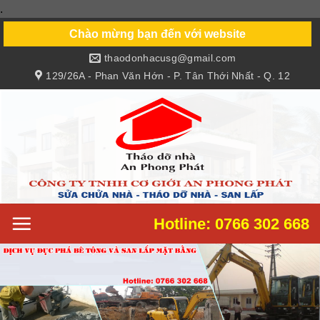
.
Skip
to
Chào mừng bạn đến với website
content
thaodonhacusg@gmail.com
129/26A - Phan Văn Hớn - P. Tân Thới Nhất - Q. 12
Hotline: 0766 302 668