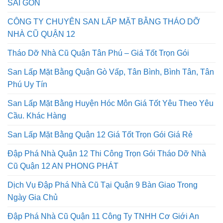
SAN LẤP MẶT BẰNG HUYỆN HÓC MÔN GIÁ RẺ NHẤT
SÀI GÒN
CÔNG TY CHUYÊN SAN LẤP MẶT BẰNG THÁO DỠ
NHÀ CŨ QUẬN 12
Tháo Dỡ Nhà Cũ Quận Tân Phú – Giá Tốt Trọn Gói
San Lấp Mặt Bằng Quận Gò Vấp, Tân Bình, Bình Tân, Tân
Phú Uy Tín
San Lấp Mặt Bằng Huyện Hóc Môn Giá Tốt Yêu Theo Yêu
Cầu. Khác Hàng
San Lấp Mặt Bằng Quận 12 Giá Tốt Trọn Gói Giá Rẻ
Đập Phá Nhà Quận 12 Thi Công Trọn Gói Tháo Dỡ Nhà
Cũ Quận 12 AN PHONG PHÁT
Dịch Vụ Đập Phá Nhà Cũ Tại Quận 9 Bàn Giao Trong
Ngày Gia Chủ