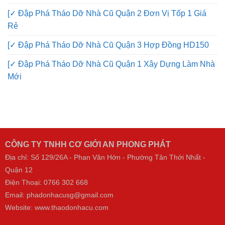
[✓ Đập Phá Tháo Dỡ Nhà Cũ Quận 2 Đơn Vị Tốp 1 Giá
Rẻ
[✓ Đập Phá Tháo Dỡ Nhà Cũ Quận 3 Hợp Đồng HD150
[✓ Đập Phá Tháo Dỡ Nhà Cũ Quận 1 Xây Dựng Làm Nhà
Mới
CÔNG TY TNHH CƠ GIỚI AN PHONG PHÁT
Địa chỉ: Số 129/26A - Phan Văn Hớn - Phường Tân Thới Nhất -
Quận 12
Điện Thoại:
0766 302 668
Email: phadonhacusg@gmail.com
Website:
www.thaodonhacu.com