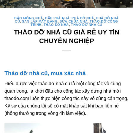
ĐÀO MÓNG NHÀ
,
ĐẬP PHÁ NHÀ
,
PHÁ DỠ NHÀ
,
PHÁ DỠ NHÀ
CŨ
,
SAN LẤP MẶT BẰNG
,
SỬA CHỮA NHÀ
,
THÁO DỠ CÔNG
TRÌNH
,
THÁO DỠ NHÀ
,
THÁO DỠ NHÀ CŨ
THÁO DỠ NHÀ CŨ GIÁ RẺ UY TÍN
CHUYÊN NGHIỆP
Tháo dỡ nhà cũ, mua xác nhà
Hiểu được việc tháo dỡ nhà cũ là một công tác vô cùng
quan trọng, là khởi đầu cho công tác xây dựng nhà mới
thaodo.com luôn thực hiện công tác này vô cùng cẩn trọng.
Kỹ sư của chúng tôi sẽ có mặt khảo sát khi bạn liên hệ
(thông thường trong vòng 4h làm việc).