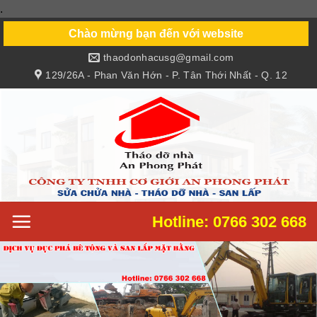
.
Skip
to
Chào mừng bạn đến với website
content
thaodonhacusg@gmail.com
129/26A - Phan Văn Hớn - P. Tân Thới Nhất - Q. 12
Hotline: 0766 302 668