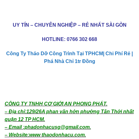
UY TÍN – CHUYÊN NGHIỆP – RẺ NHẤT SÀI GÒN
HOTLINE:
0766 302 668
Công Ty Tháo Dỡ Công Trình Tại TPHCM| Chi Phí Rẻ |
Phá Nhà Chỉ 1tr Đồng
CÔNG TY TNHH CƠ GIỚI AN PHONG PHÁT.
– Địa chỉ:129/26A phan văn hớn phường Tân Thới nhất
quận 12 TP HCM.
– Email :phadonhacusg@gmail.com.
– Website:www thaodonhacu.com.