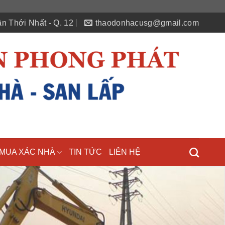
n Thới Nhất - Q. 12
thaodonhacusg@gmail.com
MUA XÁC NHÀ
TIN TỨC
LIÊN HỆ