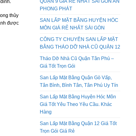
QUẬN 9 GIÁ RẺ NHẤT SÀI GÒN AN
đình.
PHONG PHÁT
hong thủy
SAN LẤP MẶT BẰNG HUYỆN HÓC
ránh được
MÔN GIÁ RẺ NHẤT SÀI GÒN
CÔNG TY CHUYÊN SAN LẤP MẶT
BẰNG THÁO DỠ NHÀ CŨ QUẬN 12
Tháo Dỡ Nhà Cũ Quận Tân Phú –
Giá Tốt Trọn Gói
San Lấp Mặt Bằng Quận Gò Vấp,
Tân Bình, Bình Tân, Tân Phú Uy Tín
San Lấp Mặt Bằng Huyện Hóc Môn
Giá Tốt Yêu Theo Yêu Cầu. Khác
Hàng
San Lấp Mặt Bằng Quận 12 Giá Tốt
Trọn Gói Giá Rẻ