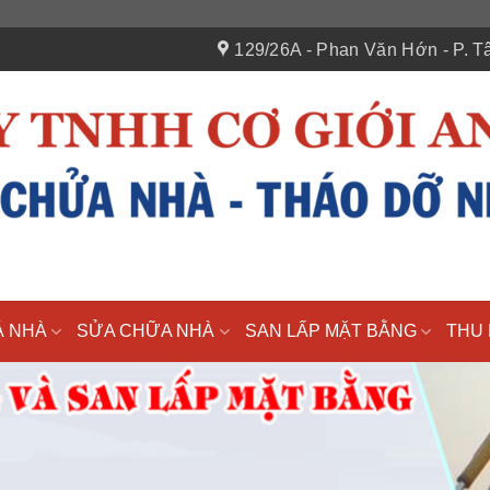
129/26A - Phan Văn Hớn - P. Tâ
Á NHÀ
SỬA CHỮA NHÀ
SAN LẤP MẶT BẰNG
THU 