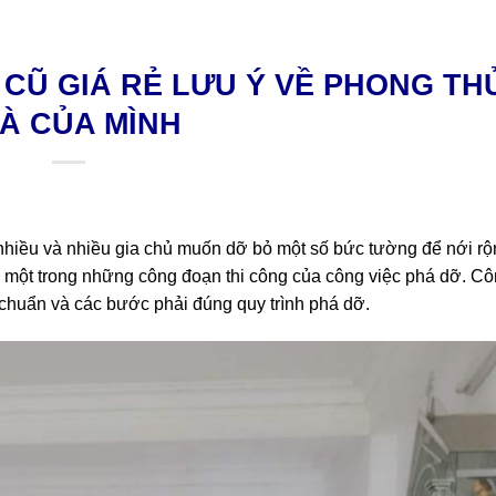
CŨ GIÁ RẺ LƯU Ý VỀ PHONG TH
À CỦA MÌNH
nhiều và nhiều gia chủ muốn dỡ bỏ một số bức tường để nới r
à một trong những công đoạn thi công của công việc phá dỡ. C
c chuẩn và các bước phải đúng quy trình phá dỡ.