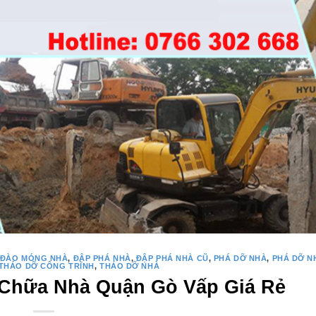
ĐÀO MÓNG NHÀ
,
ĐẬP PHÁ NHÀ
,
ĐẬP PHÁ NHÀ CŨ
,
PHÁ DỠ NHÀ
,
PHÁ DỠ N
THÁO DỠ CÔNG TRÌNH
,
THÁO DỠ NHÀ
Chữa Nhà Quận Gò Vấp Giá Rẻ