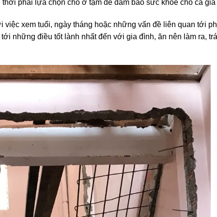
thời phải lựa chọn chỗ ở tạm để đảm bảo sức khỏe cho cả gia 
ới việc xem tuổi, ngày tháng hoặc những vấn đề liên quan tới p
ới những điều tốt lành nhất đến với gia đình, ăn nên làm ra, t