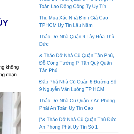
Tháo Dỡ Nhà Quận 8 Thi Công An
Toàn Lao Động Công Ty Uy Tín
Thu Mua Xác Nhà Định Giá Cao
ỦY
TPHCM Uy Tín Lâu Năm
Tháo Dỡ Nhà Quận 9 Tây Hòa Thủ
Đức
& Tháo Dỡ Nhà Cũ Quận Tân Phú,
Đỗ Công Tường P. Tân Quý Quận
ộng không
Tân Phú
ông đoạn
Đập Phá Nhà Cũ Quận 6 Đường Số
9 Nguyễn Văn Luông TP HCM
Tháo Dỡ Nhà Cũ Quận 7 An Phong
Phát An Toàn Uy Tín Cao
[*& Tháo Dỡ Nhà Cũ Quận Thủ Đức
An Phong Phát Uy Tín Số 1