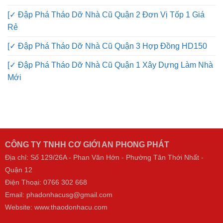
[✓ Đập Phá Tháo Dỡ Nhà Cũ Quận 2 Đơn Vị Tốp 1 Giá
Rẻ
[✓ Đập Phá Tháo Dỡ Nhà Cũ Quận 3 Hợp Đồng HD150
[✓ Đập Phá Tháo Dỡ Nhà Cũ Quận 1 Xây Dựng Làm Nhà
Mới
CÔNG TY TNHH CƠ GIỚI AN PHONG PHÁT
Địa chỉ: Số 129/26A - Phan Văn Hớn - Phường Tân Thới Nhất -
Quận 12
Điện Thoại:
0766 302 668
Email: phadonhacusg@gmail.com
Website:
www.thaodonhacu.com