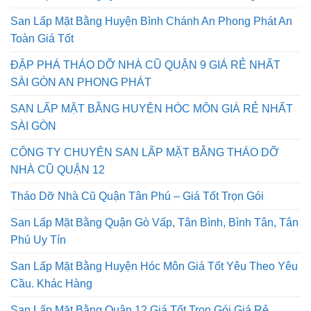
San Lấp Mặt Bằng Huyện Bình Chánh An Phong Phát An
Toàn Giá Tốt
ĐẬP PHÁ THÁO DỠ NHÀ CŨ QUẬN 9 GIÁ RẺ NHẤT
SÀI GÒN AN PHONG PHÁT
SAN LẤP MẶT BẰNG HUYỆN HÓC MÔN GIÁ RẺ NHẤT
SÀI GÒN
CÔNG TY CHUYÊN SAN LẤP MẶT BẰNG THÁO DỠ
NHÀ CŨ QUẬN 12
Tháo Dỡ Nhà Cũ Quận Tân Phú – Giá Tốt Trọn Gói
San Lấp Mặt Bằng Quận Gò Vấp, Tân Bình, Bình Tân, Tân
Phú Uy Tín
San Lấp Mặt Bằng Huyện Hóc Môn Giá Tốt Yêu Theo Yêu
Cầu. Khác Hàng
San Lấp Mặt Bằng Quận 12 Giá Tốt Trọn Gói Giá Rẻ