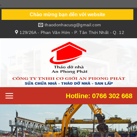
.
Skip
to
Chào mừng bạn đến với website
content
thaodonhacusg@gmail.com
129/26A - Phan Văn Hớn - P. Tân Thới Nhất - Q. 12
Hotline: 0766 302 668