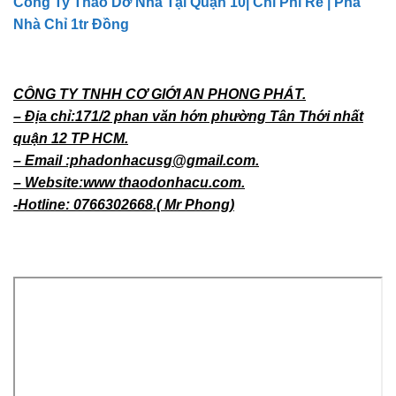
Công Ty Tháo Dỡ Nhà Tại Quận 10| Chi Phí Rẻ | Phá
Nhà Chỉ 1tr Đồng
CÔNG TY TNHH CƠ GIỚI AN PHONG PHÁT.
– Địa chỉ:171/2 phan văn hớn phường Tân Thới nhất
quận 12 TP HCM.
– Email :phadonhacusg@gmail.com.
– Website:www thaodonhacu.com.
-Hotline: 0766302668.( Mr Phong)